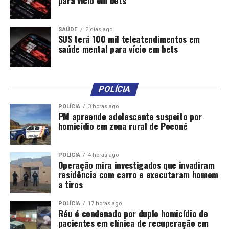
para vício em bets
SAÚDE
2 dias ago
SUS terá 100 mil teleatendimentos em
saúde mental para vício em bets
Comentários
POLÍCIA
RELATED TOPICS:
CASA
CIDADES
DESTAQUE
DÍVIDAS
LEILÃO
MILHÕES
PARA
PRÉDIO
QUITAR
SANTA
POLÍCIA
3 horas ago
TRABALHISTAS
VAI
PM apreende adolescente suspeito por
homicídio em zona rural de Poconé
UP NEXT
Entregador de aplicativo morre após colidir motocicleta
em pilar de viaduto em Cuiabá
POLÍCIA
4 horas ago
Operação mira investigados que invadiram
DON'T MISS
residência com carro e executaram homem
(Untitled)
a tiros
POLÍCIA
17 horas ago
Réu é condenado por duplo homicídio de
pacientes em clínica de recuperação em