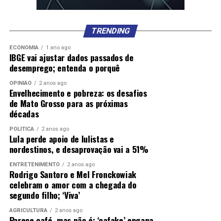
TRENDING
ECONOMIA
1 ano ago
IBGE vai ajustar dados passados de
desemprego; entenda o porquê
OPINIÃO
2 anos ago
Envelhecimento e pobreza: os desafios
de Mato Grosso para as próximas
décadas
POLÍTICA
2 anos ago
Lula perde apoio de lulistas e
nordestinos, e desaprovação vai a 51%
ENTRETENIMENTO
2 anos ago
Rodrigo Santoro e Mel Fronckowiak
celebram o amor com a chegada do
segundo filho; ‘Viva’
AGRICULTURA
2 anos ago
Parece café, mas não é: ‘cafake’ engana