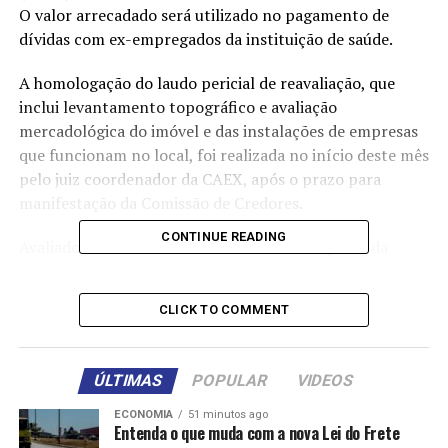
O valor arrecadado será utilizado no pagamento de
dívidas com ex-empregados da instituição de saúde.
A homologação do laudo pericial de reavaliação, que
inclui levantamento topográfico e avaliação
mercadológica do imóvel e das instalações de empresas
que funcionam no local, foi realizada no início deste mês
pelo juiz coordenador da CAEX, após o prazo para
manifestação da Comissão de Credores.
CONTINUE READING
Avaliado em cerca de R$ 78 milhões, o complexo da
Santa Casa será vendido para dar continuidade à
execução trabalhista que envolve 860 processos e uma
CLICK TO COMMENT
dívida inicial superior a R$ 50 milhões. Após o
procedimento de unir todas as execuções na CAEX, 384
processos já foram quitados com o pagamento de cerca
ÚLTIMAS
POPULAR
VIDEOS
de R$ 7,3 milhões, enquanto outros 476 processos ainda
aguardam pagamento, somando cerca de R$ 43,7
ECONOMIA
51 minutos ago
Entenda o que muda com a nova Lei do Frete
milhões.