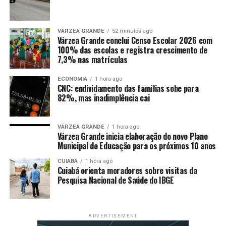
A CAEX do TRT informou que os credores serão
intimados e terão a oportunidade de adquirir o imóvel,
VÁRZEA GRANDE
52 minutos ago
Várzea Grande conclui Censo Escolar 2026 com
por meio da adjudicação. Não havendo interesse, os
100% das escolas e registra crescimento de
credores poderão indicar eventuais grupos hospitalares
7,3% nas matrículas
que teriam interesse na aquisição a fim de que sejam
intimados da futura venda judicial.
ECONOMIA
1 hora ago
CNC: endividamento das famílias sobe para
82%, mas inadimplência cai
A avaliação servirá como parâmetro para a venda do
imóvel, cujo valor efetivo dependerá das ofertas feitas
pelos interessados, observadas as condições previstas no
VÁRZEA GRANDE
1 hora ago
Várzea Grande inicia elaboração do novo Plano
edital que ainda será publicado. Por ser um prédio que
Municipal de Educação para os próximos 10 anos
possui a fachada principal tombada, a legislação
estabelece a preferência para a União, o Estado e o
CUIABÁ
1 hora ago
Cuiabá orienta moradores sobre visitas da
Município, os quais também serão cientificados da
Pesquisa Nacional de Saúde do IBGE
alienação.
Desde que o Governo do Estado assumiu as instalações
ADVERTISEMENT
da Santa Casa, em maio de 2019, por meio de uma