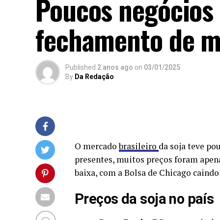
Poucos negócios p
fechamento de 
Published
2 anos ago
on
03/01/2025
By
Da Redação
O mercado
brasileiro
da soja teve po
presentes, muitos preços foram apena
baixa, com a Bolsa de Chicago caindo 
Preços da soja no país