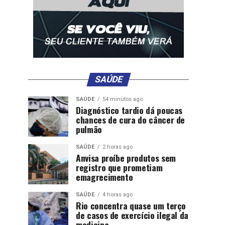
SAÚDE
SAÚDE
54 minutos ago
Diagnóstico tardio dá poucas
chances de cura do câncer de
pulmão
SAÚDE
2 horas ago
Anvisa proíbe produtos sem
registro que prometiam
emagrecimento
SAÚDE
4 horas ago
Rio concentra quase um terço
de casos de exercício ilegal da
medicina