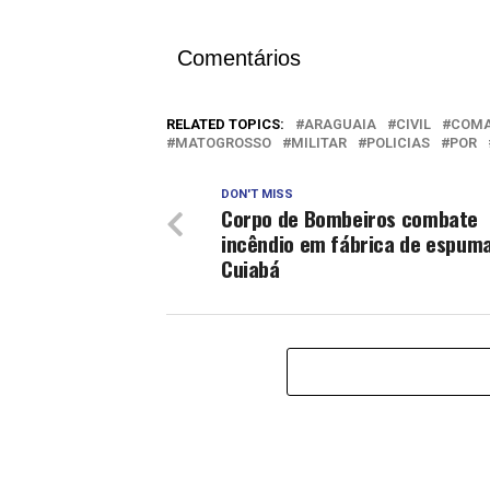
Comentários
RELATED TOPICS:
ARAGUAIA
CIVIL
COM
MATOGROSSO
MILITAR
POLICIAS
POR
DON'T MISS
Corpo de Bombeiros combate
incêndio em fábrica de espum
Cuiabá