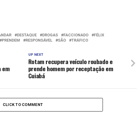
ANDAR
DESTAQUE
DROGAS
FACCIONADO
FÉLIX
PRENDEM
RESPONSÁVEL
SÃO
TRÁFICO
UP NEXT
Rotam recupera veículo roubado e
a em
prende homem por receptação em
Cuiabá
CLICK TO COMMENT