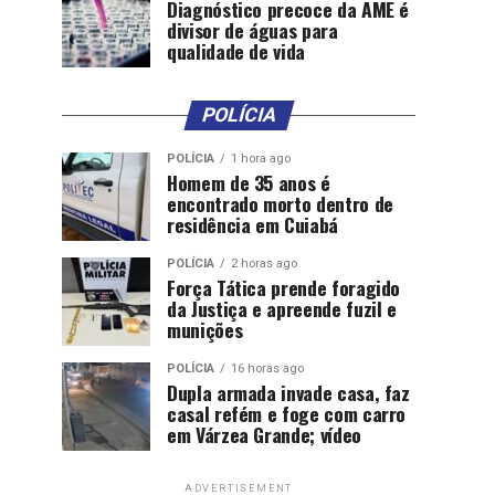
Diagnóstico precoce da AME é
divisor de águas para
qualidade de vida
POLÍCIA
POLÍCIA
1 hora ago
Homem de 35 anos é
encontrado morto dentro de
residência em Cuiabá
POLÍCIA
2 horas ago
Força Tática prende foragido
da Justiça e apreende fuzil e
munições
POLÍCIA
16 horas ago
Dupla armada invade casa, faz
casal refém e foge com carro
em Várzea Grande; vídeo
ADVERTISEMENT