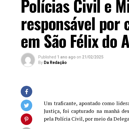
Polícias Civil e 
responsável por 
em São Félix do 
Published
1 ano ago
on
21/02/2025
By
Da Redação
Um traficante, apontado como lider
Justiça, foi capturado na manhã des
pela Polícia Civil, por meio da Delega