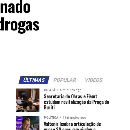
onado
drogas
ÚLTIMAS
POPULAR
VIDEOS
CUIABÁ
4 minutos ago
Secretaria de Obras e Fiemt
estudam revitalização da Praça do
Buriti
POLÍTICA
11 minutos ago
Valtenir lembra articulação de
quase 20 anos que ajudou a