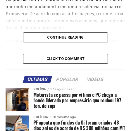
um roubo em andamento em uma residência, no bairro
Primavera. De acordo com as informações, o crime teria
sido cometido por dois criminosos armados, que fugiram
do local em uma motocicleta.
CONTINUE READING
As equipes militares iniciaram diligências na região do
crime e encontraram uma motocicleta trafegando em
alta velocidade, com as mesmas características
CLICK TO COMMENT
informadas na denúncia. Os suspeitos foram abordados,
sendo encontrados com eles uma pistola de calibre
.9mm carregada com oito munições.
ÚLTIMAS
POPULAR
VIDEOS
Questionados sobre o roubo, eles afirmaram que
POLÍCIA
37 segundos ago
Motorista se passa por vítima e PC chega a
estavam indo cometer uma execução contra um homem,
bando liderado por empresário que roubou 197
atendendo a ordens de uma facção criminosa. Os
ton. de soja
suspeitos também relataram que teriam errado o
endereço do alvo do homicídio e não localizaram a
POLÍTICA
38 minutos ago
PF aponta que fundos da Oi foram criados 48
vítima, mas que roubaram um celular que estava dentro
dias antes de acordo de R$ 308 milhões com MT
da casa.