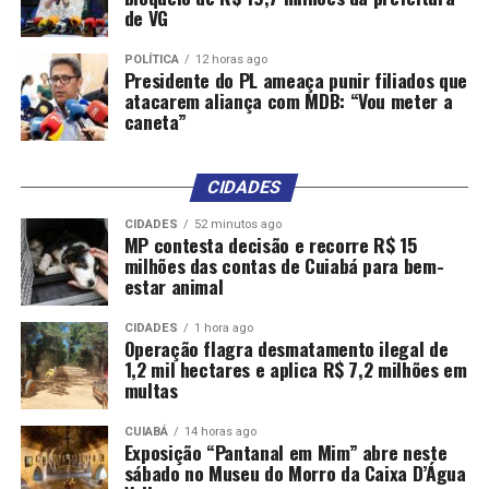
de VG
POLÍTICA
12 horas ago
Presidente do PL ameaça punir filiados que
atacarem aliança com MDB: “Vou meter a
caneta”
CIDADES
CIDADES
52 minutos ago
MP contesta decisão e recorre R$ 15
milhões das contas de Cuiabá para bem-
estar animal
CIDADES
1 hora ago
Operação flagra desmatamento ilegal de
1,2 mil hectares e aplica R$ 7,2 milhões em
multas
CUIABÁ
14 horas ago
Exposição “Pantanal em Mim” abre neste
sábado no Museu do Morro da Caixa D’Água