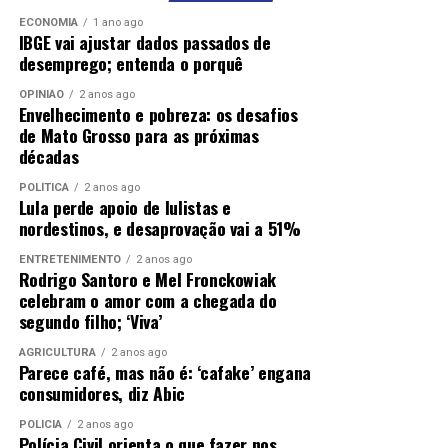
ECONOMIA
1 ano ago
IBGE vai ajustar dados passados de
desemprego; entenda o porquê
OPINIÃO
2 anos ago
Envelhecimento e pobreza: os desafios
de Mato Grosso para as próximas
décadas
POLÍTICA
2 anos ago
Lula perde apoio de lulistas e
nordestinos, e desaprovação vai a 51%
ENTRETENIMENTO
2 anos ago
Rodrigo Santoro e Mel Fronckowiak
celebram o amor com a chegada do
segundo filho; ‘Viva’
AGRICULTURA
2 anos ago
Parece café, mas não é: ‘cafake’ engana
consumidores, diz Abic
POLÍCIA
2 anos ago
Polícia Civil orienta o que fazer nos