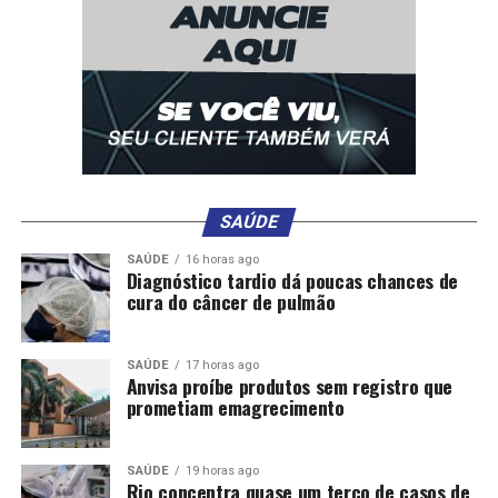
DON'T MISS
Estelionatário é preso por fraude na venda de celular
iPhone pela internet
SAÚDE
SAÚDE
16 horas ago
Diagnóstico tardio dá poucas chances de
cura do câncer de pulmão
SAÚDE
17 horas ago
Anvisa proíbe produtos sem registro que
prometiam emagrecimento
SAÚDE
19 horas ago
Rio concentra quase um terço de casos de