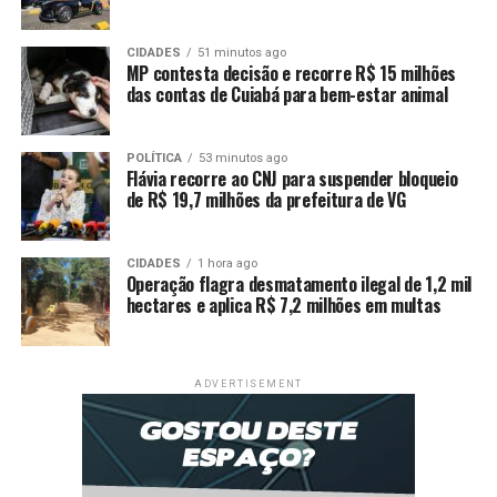
Diante da situação, os dois homens foram presos em
CIDADES
51 minutos ago
MP contesta decisão e recorre R$ 15 milhões
flagrante e encaminhados para a delegacia da cidade
das contas de Cuiabá para bem-estar animal
para registro da ocorrência e demais providências. O
celular iPhone que havia sido roubado por eles foi
recuperado e entregue novamente a vítima do roubo.
POLÍTICA
53 minutos ago
Flávia recorre ao CNJ para suspender bloqueio
de R$ 19,7 milhões da prefeitura de VG
CIDADES
1 hora ago
Operação flagra desmatamento ilegal de 1,2 mil
Comentários
hectares e aplica R$ 7,2 milhões em multas
RELATED TOPICS:
DESTAQUE
DUPLA
EXECUÇÃO
ADVERTISEMENT
FACCIONADO
IMPEDE
MILITAR
POLICIA
PRENDE
RIVAL
UP NEXT
PM invade cativeiro, resgata três vítimas de sequestro e
tortura, e prende quatro bandidos em MT