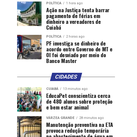
POLÍTICA
1 hora ago
Ação na Justiça tenta barrar
pagamento de férias em
dinheiro a vereadores de
Cuiabá
POLÍTICA
2 horas ago
PF investiga se dinheiro de
acordo entre Governo de MT e
OI foi desviado por meio do
Banco Master
CIDADES
CUIABÁ
13 minutos ago
EducaPet conscientiza cerca
de 480 alunos sobre proteção
e bem estar animal
VÁRZEA GRANDE
28 minutos ago
Manutenção preventiva na ETA
provoca redução temporária
no abastecimento de água em