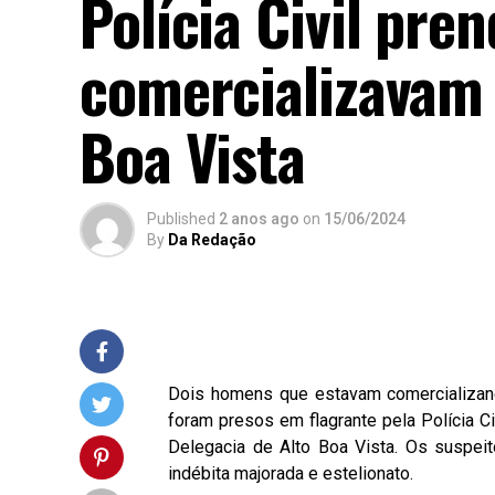
Polícia Civil pre
comercializavam 
Boa Vista
Published
2 anos ago
on
15/06/2024
By
Da Redação
Dois homens que estavam comercializan
foram presos em flagrante pela Polícia Civ
Delegacia de Alto Boa Vista. Os suspei
indébita majorada e estelionato.