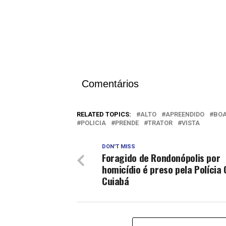
Comentários
RELATED TOPICS:
ALTO
APREENDIDO
BO
POLICIA
PRENDE
TRATOR
VISTA
DON'T MISS
Foragido de Rondonópolis por
homicídio é preso pela Polícia 
Cuiabá