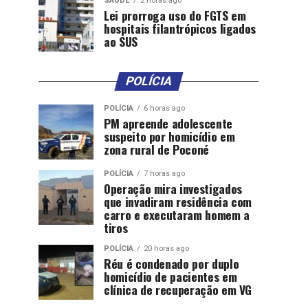
SAÚDE
2 horas ago
Lei prorroga uso do FGTS em
hospitais filantrópicos ligados
ao SUS
POLÍCIA
POLÍCIA
6 horas ago
PM apreende adolescente
suspeito por homicídio em
zona rural de Poconé
POLÍCIA
7 horas ago
Operação mira investigados
que invadiram residência com
carro e executaram homem a
tiros
POLÍCIA
20 horas ago
Réu é condenado por duplo
homicídio de pacientes em
clínica de recuperação em VG