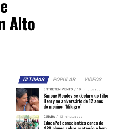
ue
m Alto
ÚLTIMAS
POPULAR
VIDEOS
ENTRETENIMENTO
10 minutos ago
Simone Mendes se declara ao filho
Henry no aniversário de 12 anos
do menino: ‘Milagre’
CUIABÁ
13 minutos ago
EducaPet conscientiza cerca de
480 alunos sobre proteção e bem