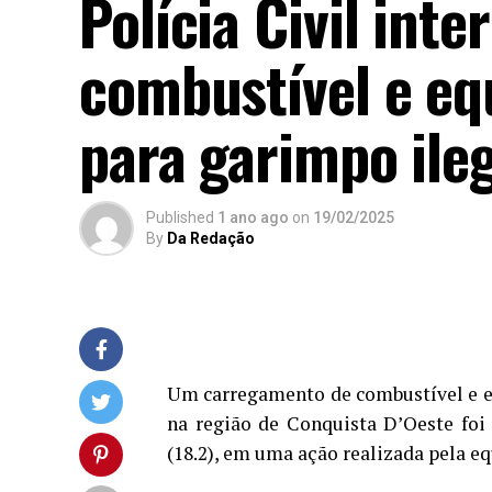
Polícia Civil int
combustível e eq
para garimpo ileg
Published
1 ano ago
on
19/02/2025
By
Da Redação
Um carregamento de combustível e e
na região de Conquista D’Oeste foi i
(18.2), em uma ação realizada pela eq