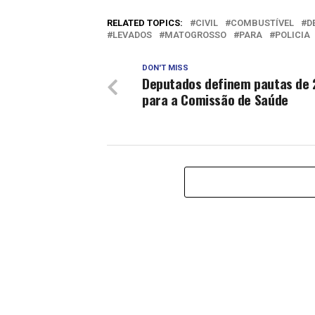
RELATED TOPICS:
CIVIL
COMBUSTÍVEL
D
LEVADOS
MATOGROSSO
PARA
POLICIA
DON'T MISS
Deputados definem pautas de 
para a Comissão de Saúde