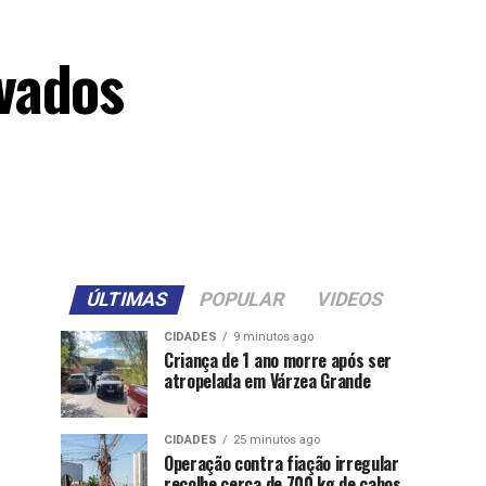
vados
ÚLTIMAS
POPULAR
VIDEOS
CIDADES
9 minutos ago
Criança de 1 ano morre após ser
atropelada em Várzea Grande
CIDADES
25 minutos ago
Operação contra fiação irregular
recolhe cerca de 700 kg de cabos