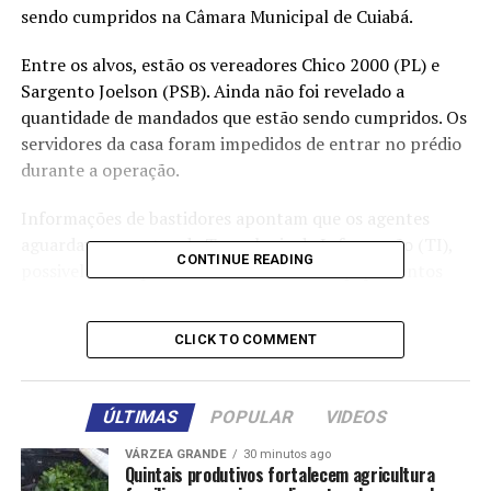
sendo cumpridos na Câmara Municipal de Cuiabá.
Entre os alvos, estão os vereadores Chico 2000 (PL) e
Sargento Joelson (PSB). Ainda não foi revelado a
quantidade de mandados que estão sendo cumpridos. Os
servidores da casa foram impedidos de entrar no prédio
durante a operação.
Informações de bastidores apontam que os agentes
aguardavam o setor de Tecnologia da Informação (TI),
CONTINUE READING
possivelmente para o recolhimento de equipamentos
eletrônicos ou dados.
CLICK TO COMMENT
Mais informações em instantes.
ÚLTIMAS
POPULAR
VIDEOS
VÁRZEA GRANDE
30 minutos ago
Quintais produtivos fortalecem agricultura