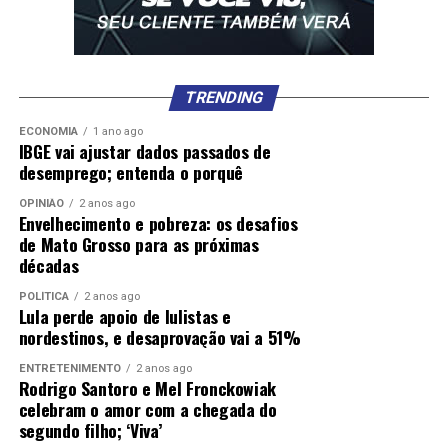
TRENDING
ECONOMIA
1 ano ago
IBGE vai ajustar dados passados de
desemprego; entenda o porquê
OPINIÃO
2 anos ago
Envelhecimento e pobreza: os desafios
de Mato Grosso para as próximas
décadas
POLÍTICA
2 anos ago
Lula perde apoio de lulistas e
nordestinos, e desaprovação vai a 51%
ENTRETENIMENTO
2 anos ago
Rodrigo Santoro e Mel Fronckowiak
celebram o amor com a chegada do
segundo filho; ‘Viva’