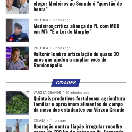
eleger Medeiros ao Senado é “questão de
honra”
POLÍTICA
5 horas ago
Medeiros critica aliança do PL com MDB
em MT: “É a Lei de Murphy”
POLÍTICA
7 horas ago
Valtenir lembra articulação de quase 20
anos que ajudou a ampliar voos de
Rondonópolis
CIDADES
VÁRZEA GRANDE
30 minutos ago
Quintais produtivos fortalecem agricultura
familiar e aproximam alimentos do campo
da mesa dos estudantes em Várzea Grande
CUIABÁ
1 hora ago
Operação contra fiação irregular recolhe
cerca de 700 kg de cabos na Av. Fernando