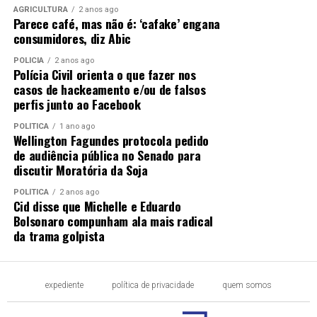
AGRICULTURA
2 anos ago
Parece café, mas não é: ‘cafake’ engana
consumidores, diz Abic
POLÍCIA
2 anos ago
Polícia Civil orienta o que fazer nos
casos de hackeamento e/ou de falsos
perfis junto ao Facebook
POLÍTICA
1 ano ago
Wellington Fagundes protocola pedido
de audiência pública no Senado para
discutir Moratória da Soja
POLÍTICA
2 anos ago
Cid disse que Michelle e Eduardo
Bolsonaro compunham ala mais radical
da trama golpista
expediente
política de privacidade
quem somos