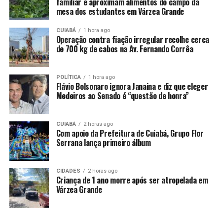
Comentários
familiar e aproximam alimentos do campo da
mesa dos estudantes em Várzea Grande
RELATED TOPICS:
CUIABÁ
CÂMARA
1 hora ago
CIVIL
CORRUPÇÃO
CUIABÁ
Operação contra fiação irregular recolhe cerca
DEFLAGRA
DESTAQUE
MIRA
OPERAÇÃO
POLICIA
de 700 kg de cabos na Av. Fernando Corrêa
POLITICA
POR
VEREADORES
UP NEXT
Juíza determina afastamento de Chico 2000 e Sargento
POLÍTICA
1 hora ago
Joelson após operação da Polícia Civil
Flávio Bolsonaro ignora Janaina e diz que eleger
Medeiros ao Senado é “questão de honra”
DON'T MISS
Wellington celebra decisão do STF que restabelece veto
a incentivos fiscais à moratória da soja
CUIABÁ
2 horas ago
Com apoio da Prefeitura de Cuiabá, Grupo Flor
Serrana lança primeiro álbum
CIDADES
2 horas ago
Criança de 1 ano morre após ser atropelada em
Várzea Grande