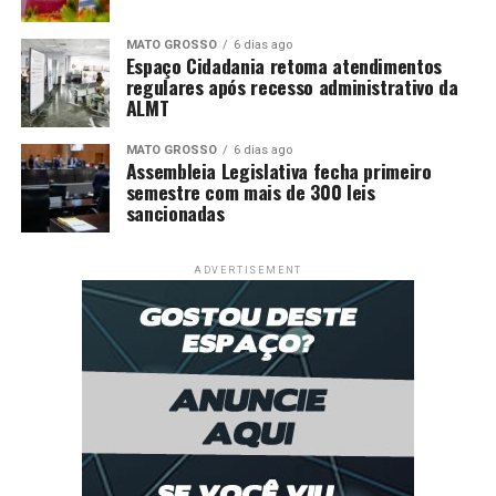
– Raquel Lyra (PSDB)Senadores
– Teresa Leitão (PT) – 2023-2031
MATO GROSSO
6 dias ago
– Humberto Costa (PT) – 2019-2027
Espaço Cidadania retoma atendimentos
– Fernando Dueire (MDB) – 2019-2027Número de
regulares após recesso administrativo da
ALMT
prefeituras por partidos eleitos em 2024
– PSDB: 32
MATO GROSSO
6 dias ago
– PSB: 31
Assembleia Legislativa fecha primeiro
– PP: 24
semestre com mais de 300 leis
sancionadas
– Republicanos: 22
– PSD: 20Votação por partido para prefeito em 2024 (1º
turno)
ADVERTISEMENT
– PSB: 1.089.446
– PSDB: 452.187
– PSD: 293.352
– Republicanos: 266.539
– União Brasil: 251.095Fontes: Governo de Pernambuco,
IBGE (Instituto Brasileiro de Geografia e Estatística) e
TSE (Tribunal Superior Eleitoral)