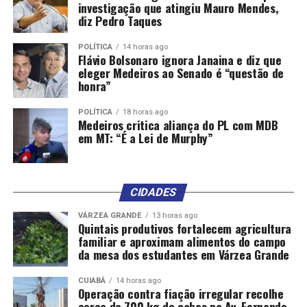
União Brasil.
investigação que atingiu Mauro Mendes,
diz Pedro Taques
Uma das prioridades de Lula é eleger senadores do PT ou
POLÍTICA
14 horas ago
aliados nos nove estados do Nordeste, para se contrapor
Flávio Bolsonaro ignora Janaina e diz que
ao bolsonarismo, que tem como prioridade a eleição do
eleger Medeiros ao Senado é “questão de
Senado. Nesse cenário, Miguel Coelho, cujo pai, o ex-
honra”
senador Fernando Bezerra Coelho, foi líder do governo
POLÍTICA
18 horas ago
Jair Bolsonaro, não é um nome de confiança dos
Medeiros critica aliança do PL com MDB
petistas.
em MT: “É a Lei de Murphy”
O prefeito também trabalha com a possibilidade de
atrair Miguel ou Silvio para a vice numa possível chapa,
CIDADES
prometendo protagonismo em um eventual governo
com uma secretaria robusta entregue ao vice.
VÁRZEA GRANDE
13 horas ago
Quintais produtivos fortalecem agricultura
familiar e aproximam alimentos do campo
O governo assiste à disputa e não descarta uma
da mesa dos estudantes em Várzea Grande
mudança de lado de Miguel Coelho ou do próprio PT,
oferecendo as vagas para o Senado. Os deputados da
CUIABÁ
14 horas ago
Operação contra fiação irregular recolhe
legenda costumam votar a favor de Raquel na
cerca de 700 kg de cabos na Av. Fernando