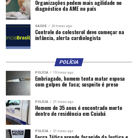
Organizações pedem mais agilidade no
diagnóstico da AME no país
A expectativa é que a travessia para a sigla de Gilberto
Kassab, secretário de Governo de São Paulo, seja
articulada com o próprio PSDB, para manter os tucanos
SAÚDE
20 horas ago
Controle do colesterol deve começar na
na base da governadora.
infância, alerta cardiologista
A governadora deve prometer ao PSDB ajuda para
eleger deputados federais pela sigla no estado. A ideia
planejada pelo governo é atuar pelas duas legendas,
POLÍCIA
como foi na eleição municipal.
POLÍCIA
19 horas ago
Embriagado, homem tenta matar esposa
Na oposição, Campos deve conciliar a gestão do Recife
com golpes de faca; suspeito é preso
com a presidência nacional do PSB. Ele assumirá o
comando do partido em maio. A função será uma vitrine
POLÍCIA
21 horas ago
para ampliar a sua imagem em âmbito nacional e
Homem de 35 anos é encontrado morto
dentro de residência em Cuiabá
estadual e tem como objetivo também fortalecer o
partido com a atração de novos filiados.
POLÍCIA
21 horas ago
Campos tem um quebra-cabeça na montagem de uma
Força Tática prende foragido da Justiça e