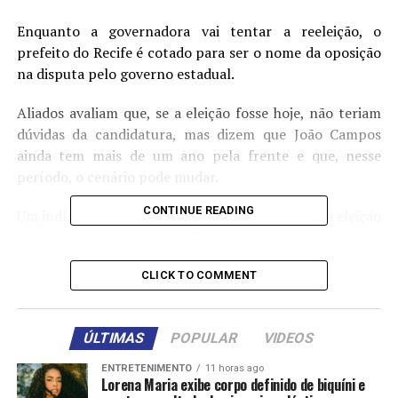
Enquanto a governadora vai tentar a reeleição, o
prefeito do Recife é cotado para ser o nome da oposição
na disputa pelo governo estadual.
Aliados avaliam que, se a eleição fosse hoje, não teriam
dúvidas da candidatura, mas dizem que João Campos
ainda tem mais de um ano pela frente e que, nesse
período, o cenário pode mudar.
CONTINUE READING
Um indício de que o prefeito pretende disputar a eleição
estadual foi o fato de escolher o ex-chefe de gabinete e
amigo pessoal Victor Marques (PC do B) como vice na
CLICK TO COMMENT
sua chapa nas eleições de 2024.
O vice-prefeito eleito poderá assumir a prefeitura em
ÚLTIMAS
POPULAR
VIDEOS
caso de renúncia de João Campos em abril de 2026 para
ser candidato ao governo.
ENTRETENIMENTO
11 horas ago
Lorena Maria exibe corpo definido de biquíni e