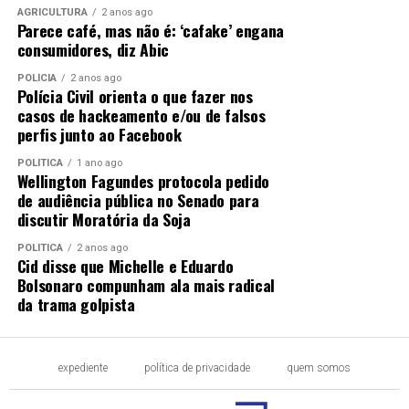
AGRICULTURA
2 anos ago
Parece café, mas não é: ‘cafake’ engana
consumidores, diz Abic
POLÍCIA
2 anos ago
Polícia Civil orienta o que fazer nos
casos de hackeamento e/ou de falsos
perfis junto ao Facebook
POLÍTICA
1 ano ago
Wellington Fagundes protocola pedido
de audiência pública no Senado para
discutir Moratória da Soja
POLÍTICA
2 anos ago
Cid disse que Michelle e Eduardo
Bolsonaro compunham ala mais radical
da trama golpista
expediente
política de privacidade
quem somos