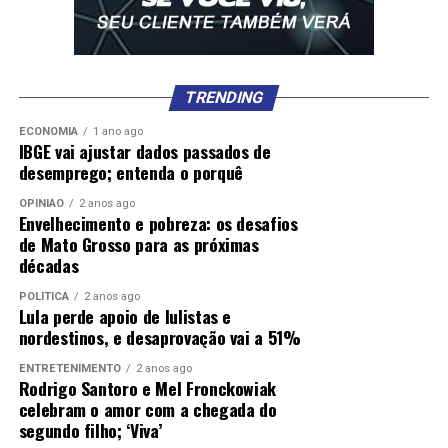
Leia Também:
STF quer derrubar regra anti-Mendonça
e Kassio para liberar votos de Dino e Zanin
TRENDING
ECONOMIA
1 ano ago
IBGE vai ajustar dados passados de
Comentários
desemprego; entenda o porquê
OPINIÃO
2 anos ago
Envelhecimento e pobreza: os desafios
RELATED TOPICS:
BOLSONARISMO
CAMPOS
COBIÇA
de Mato Grosso para as próximas
DESTAQUE
ENTRE
ISOLADO
JOÃO
LYRA
décadas
POLARIZAÇÃO
POLITICA
POR
RAQUEL
TEM
POLÍTICA
2 anos ago
UP NEXT
Lula perde apoio de lulistas e
Governo de MT repassa R$ 6 milhões para conclusão de
nordestinos, e desaprovação vai a 51%
obras em 15 creches
ENTRETENIMENTO
2 anos ago
DON'T MISS
Rodrigo Santoro e Mel Fronckowiak
Eleitores que não votaram no 2º turno têm até amanhã
celebram o amor com a chegada do
para justificar
segundo filho; ‘Viva’