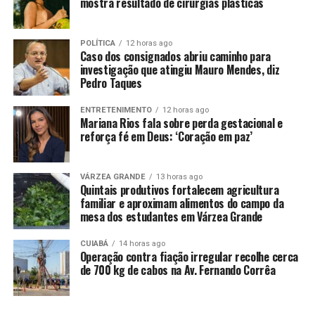
Na esfera estadual, Raquel tem como prioridade para
mostra resultado de cirurgias plásticas
2025 a entrega de obras e a tentativa de fortalecer o
governo politicamente. A avaliação interna é a de que é
POLÍTICA
12 horas ago
preciso deslanchar neste ano, inclusive com ações
Caso dos consignados abriu caminho para
investigação que atingiu Mauro Mendes, diz
concretas na região metropolitana do Recife, para se
Pedro Taques
sobrepor à alta popularidade de Campos.
ENTRETENIMENTO
12 horas ago
A gestão Raquel também aposta que o prefeito terá uma
Mariana Rios fala sobre perda gestacional e
oposição mais contundente na Câmara Municipal,
reforça fé em Deus: ‘Coração em paz’
podendo gerar questionamentos sobre a qualidade da
gestão municipal, mesmo após uma reeleição dele com
VÁRZEA GRANDE
13 horas ago
78% dos votos válidos.
Quintais produtivos fortalecem agricultura
familiar e aproximam alimentos do campo da
No Palácio do Campo das Princesas, a leitura é a de que
mesa dos estudantes em Várzea Grande
Campos teve méritos para alcançar um resultado
CUIABÁ
14 horas ago
expressivo, mas que a oposição praticamente se omitiu
Operação contra fiação irregular recolhe cerca
do papel de fiscalizar a prefeitura.
de 700 kg de cabos na Av. Fernando Corrêa
No plano estadual, a expectativa é que a governadora
faça alterações no primeiro escalão da gestão, inclusive