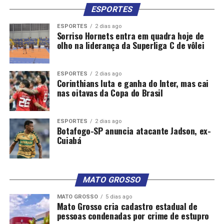
ESPORTES
Como terceira via, o PL deverá lançar chapa própria
ESPORTES
2 dias ago
para fazer palanque para o candidato bolsonarista à
Sorriso Hornets entra em quadra hoje de
olho na liderança da Superliga C de vôlei
Presidência. O partido terá como desafio buscar a
unidade interna, já que os grupos do ex-ministro do
Turismo Gilson Machado e do ex-prefeito de Jaboatão
ESPORTES
2 dias ago
dos Guararapes Anderson Ferreira estão rompidos. Após
Corinthians luta e ganha do Inter, mas cai
nas oitavas da Copa do Brasil
uma proximidade inicial, a sigla se afastou de Raquel em
2024.
*
ESPORTES
2 dias ago
RAIO-X | PERNAMBUCO
Botafogo-SP anuncia atacante Jadson, ex-
Cuiabá
– População estimada (2024): 9.539.029
– Eleitores (2024): 7.152.871
– Área territorial: 98,1 mil km²
– PIB per Capita (2021): R$ 27.139
MATO GROSSO
– Orçamento estadual (2024): R$ 48,8 bilhões
MATO GROSSO
5 dias ago
– Orçamento estadual para investimentos (2024): R$
Mato Grosso cria cadastro estadual de
2,9 bilhõesGovernadora
pessoas condenadas por crime de estupro