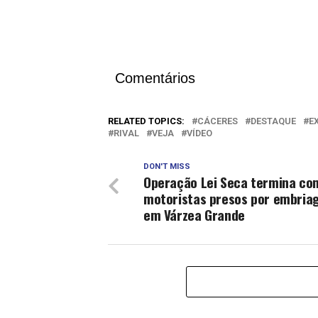
Comentários
RELATED TOPICS:
CÁCERES
DESTAQUE
E
RIVAL
VEJA
VÍDEO
DON'T MISS
Operação Lei Seca termina co
motoristas presos por embria
em Várzea Grande