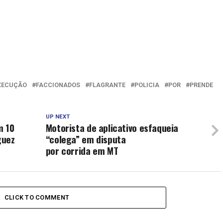
XECUÇÃO
FACCIONADOS
FLAGRANTE
POLICIA
POR
PRENDE
UP NEXT
m 10
Motorista de aplicativo esfaqueia
guez
“colega” em disputa
por corrida em MT
CLICK TO COMMENT