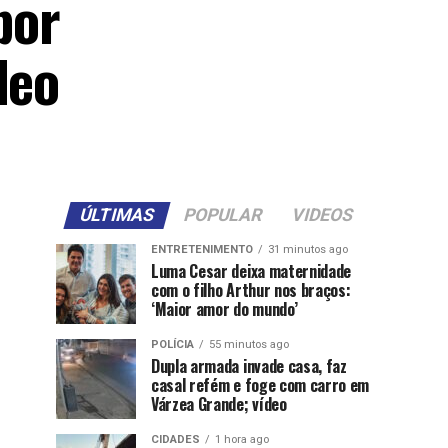
por
deo
ÚLTIMAS
POPULAR
VIDEOS
ENTRETENIMENTO
31 minutos ago
Luma Cesar deixa maternidade
com o filho Arthur nos braços:
‘Maior amor do mundo’
POLÍCIA
55 minutos ago
Dupla armada invade casa, faz
casal refém e foge com carro em
Várzea Grande; vídeo
CIDADES
1 hora ago