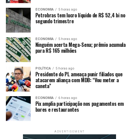
promissora, uma vez que a antecipação no plantio pode
resultar em uma colheita mais eficiente.
ECONOMIA
5 horas ago
Petrobras tem lucro líquido de R$ 52,4 bi no
segundo trimestre
O levantamento também destaca que, apesar do avanço
nas atividades de plantio, o desempenho da soja
brasileira ainda dependerá da continuidade das boas
ECONOMIA
5 horas ago
Ninguém acerta Mega-Sena; prêmio acumula
condições climáticas nas próximas semanas. O regime de
para R$ 165 milhões
chuvas, aliado a temperaturas amenas, será essencial
para garantir que as lavouras sigam em bom
desenvolvimento ao longo das próximas fases de
POLÍTICA
5 horas ago
Presidente do PL ameaça punir filiados que
crescimento.
atacarem aliança com MDB: “Vou meter a
caneta”
As expectativas para a safra 2024/25 são altas, com
projeções de crescimento na produção, impulsionadas
ECONOMIA
6 horas ago
Pix amplia participação nos pagamentos em
por áreas plantadas maiores e por uma recuperação do
bares e restaurantes
mercado externo, com demanda crescente
principalmente da China, principal destino das
exportações brasileiras.
ADVERTISEMENT