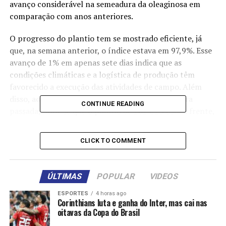
avanço considerável na semeadura da oleaginosa em
comparação com anos anteriores.
O progresso do plantio tem se mostrado eficiente, já
que, na semana anterior, o índice estava em 97,9%. Esse
avanço de 1% em apenas sete dias indica que as
condições climáticas e a logística de produção têm
favorecido a execução das atividades de campo. Além
disso, ao comparar com o mesmo período da safra
CONTINUE READING
passada, nota-se que o plantio de 2024/25 está à frente,
já que em 2023 apenas 97% da área havia sido semeada
até a mesma data.
CLICK TO COMMENT
O rápido ritmo de semeadura pode ser atribuído a
fatores como boas condições de clima, que têm
ÚLTIMAS
POPULAR
VIDEOS
favorecido o desenvolvimento da soja nas principais
regiões produtoras, e ao avanço nas tecnologias de
ESPORTES
4 horas ago
Corinthians luta e ganha do Inter, mas cai nas
plantio, que permitiram aos produtores otimizar o
oitavas da Copa do Brasil
tempo de campo. A produtividade também se mostra