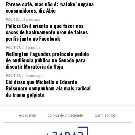
Parece café, mas não é: ‘cafake’ engana
consumidores, diz Abic
POLÍCIA
2 anos ago
Polícia Civil orienta o que fazer nos
casos de hackeamento e/ou de falsos
perfis junto ao Facebook
POLÍTICA
1 ano ago
Wellington Fagundes protocola pedido
de audiência pública no Senado para
discutir Moratória da Soja
POLÍTICA
2 anos ago
Cid disse que Michelle e Eduardo
Bolsonaro compunham ala mais radical
da trama golpista
expediente
política de privacidade
quem somos