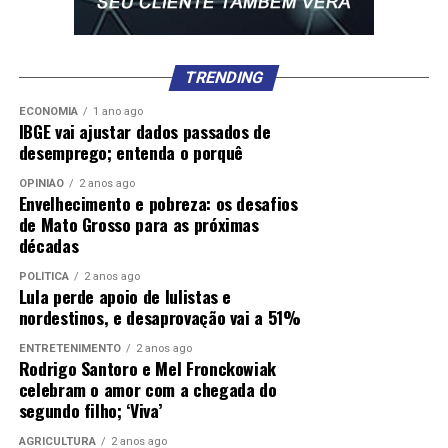
TRENDING
ECONOMIA
1 ano ago
IBGE vai ajustar dados passados de
desemprego; entenda o porquê
OPINIÃO
2 anos ago
Envelhecimento e pobreza: os desafios
de Mato Grosso para as próximas
décadas
POLÍTICA
2 anos ago
Lula perde apoio de lulistas e
nordestinos, e desaprovação vai a 51%
ENTRETENIMENTO
2 anos ago
Rodrigo Santoro e Mel Fronckowiak
celebram o amor com a chegada do
segundo filho; ‘Viva’
AGRICULTURA
2 anos ago