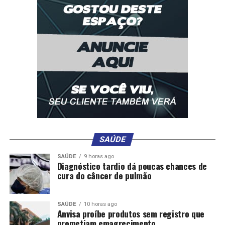
Comentários
RELATED TOPICS:
AGRICULTURA
BRASIL
CHEGA
DESTAQUE
PLANTIO
SOJA
UP NEXT
Expedição Soja Brasil chega ao Matopiba: o produtor
que uniu tecnologia e resiliência
SAÚDE
DON'T MISS
Às 20h, acompanhe o programa Porteira Aberta
SAÚDE
9 horas ago
Empreender na tela do Canal Rural e no YouTube
Diagnóstico tardio dá poucas chances de
cura do câncer de pulmão
SAÚDE
10 horas ago
Anvisa proíbe produtos sem registro que
prometiam emagrecimento