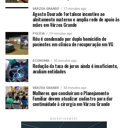
Receba em seu WhatsApp informações publicadas em Só
VÁRZEA GRANDE
17 minutos ago
Agosto Dourado fortalece incentivo ao
Notícias. Clique aqui.
aleitamento materno e amplia rede de apoio às
mães em Várzea Grande
POLÍCIA
19 minutos ago
Réu é condenado por duplo homicídio de
pacientes em clínica de recuperação em VG
Comentários
ECONOMIA
32 minutos ago
Redução da taxa de juros ainda é insuficiente,
avaliam entidades
RELATED TOPICS:
2ª
DESTAQUE
ESTRADA
LICITADA
PAVIMENTAÇÃO
PELA
POLITICA
SERÁ
SORRISO
VEZ
UP NEXT
VÁRZEA GRANDE
33 minutos ago
Confira as principais notícias institucionais desta
Mulheres que concluíram o Planejamento
quarta-feira (15)
Familiar devem atualizar cadastro para dar
continuidade à cirurgia em Várzea Grande
DON'T MISS
Com nova safra, governo espera redução do preço dos
alimentos
ADVERTISEMENT