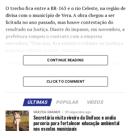
O trecho fica entre a BR-163 e o rio Celeste, na região de
divisa com o município de Vera. A obra chegou a ser
licitada no ano passado, mas houve contestação do
resultado na Justiça. Diante do impasse, em novembro, a
prefeitura rompeu o contrato com a empresa
vencedora. “Com isso, fica extinto o trâmite na Justiça e
podemos relicitar a obra”, explicou.
CONTINUE READING
“A expectativa é que uma nova licitação seja lançada já
no próximo mês, com ordem de serviço após o
cumprimento de todos os prazos legais”, confirmou o
CLICK TO COMMENT
prefeito, através da assessoria. O investimento da obra
foi um convênio assinado em 2023 pelo então prefeito
Ari Lafin com o governador Mauro Mendes de quase R$
ÚLTIMAS
POPULAR
VIDEOS
25,5 milhões. Pelo acordo, 50% dos recursos serão
subsidiados pelo governo do Estado e o restante dos
VÁRZEA GRANDE
59 segundos ago
Secretária visita viveiro da Unifacc e avalia
custos fica a cargo da prefeitura e dos produtores rurais,
parceria para fortalecer educação ambiental
devidamente organizados em associação.
nas escolas municipais