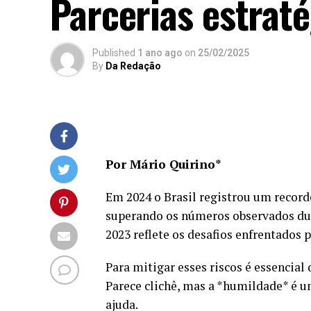
Parcerias estra
Published
1 ano ago
on
25/02/2025
By
Da Redação
Por Mário Quirino*
Em 2024 o Brasil registrou um recorde
superando os números observados du
2023 reflete os desafios enfrentados
Para mitigar esses riscos é essencial
Parece clichê, mas a *humildade* é um
ajuda.