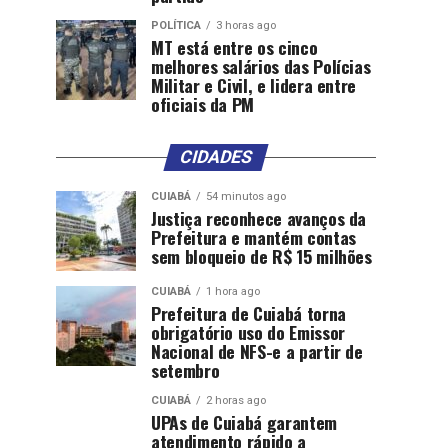
POLÍTICA
3 horas ago
MT está entre os cinco
melhores salários das Polícias
Militar e Civil, e lidera entre
oficiais da PM
CIDADES
CUIABÁ
54 minutos ago
Justiça reconhece avanços da
Prefeitura e mantém contas
sem bloqueio de R$ 15 milhões
CUIABÁ
1 hora ago
Prefeitura de Cuiabá torna
obrigatório uso do Emissor
Nacional de NFS-e a partir de
setembro
CUIABÁ
2 horas ago
UPAs de Cuiabá garantem
atendimento rápido a