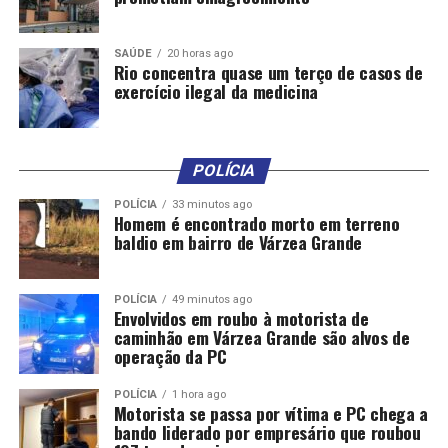
A Lei Orgânica da Assistência Social (LOAS) garante o
Benefício de Prestação Continuada (BPC) às mulheres
com câncer de mama que comprovem não possuir meios
SAÚDE
20 horas ago
Rio concentra quase um terço de casos de
de prover a própria manutenção nem de tê-la provida
exercício ilegal da medicina
por sua família e impedimento a longo prazo. O BPC é
um benefício no valor de um salário mínimo, assegurado
pelo art. 20 da Lei nº 8.742/1993.
POLÍCIA
É fundamental que as mulheres com câncer de mama
POLÍCIA
33 minutos ago
estejam bem informadas sobre seus direitos para que
Homem é encontrado morto em terreno
possam buscar o apoio necessário durante o
baldio em bairro de Várzea Grande
tratamento. O conhecimento desses direitos e a correta
aplicação das leis são ferramentas poderosas na luta
POLÍCIA
49 minutos ago
contra o câncer de mama, proporcionando uma melhor
Envolvidos em roubo à motorista de
qualidade de vida e dignidade às pacientes.
caminhão em Várzea Grande são alvos de
operação da PC
Talissa Nunes
é advogada especialista em Direito
POLÍCIA
1 hora ago
Previdenciário.
Motorista se passa por vítima e PC chega a
bando liderado por empresário que roubou