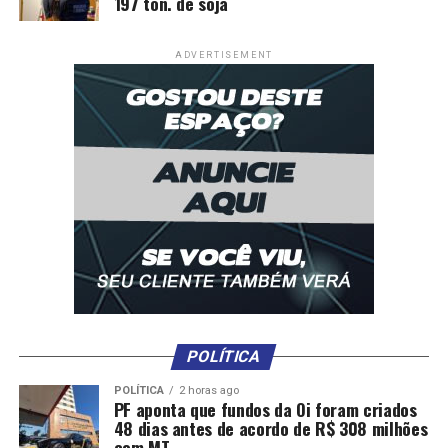
197 ton. de soja
ADVERTISEMENT
Comentários
RELATED TOPICS:
CÂNCER
DESTAQUE
DIREITOS
MAMA
MULHER
OPINIAO
UP NEXT
A sobrecarga de informações na tomada de decisões
DON'T MISS
Os segredos de uma loja que vende
POLÍTICA
POLÍTICA
2 horas ago
PF aponta que fundos da Oi foram criados
48 dias antes de acordo de R$ 308 milhões
com MT