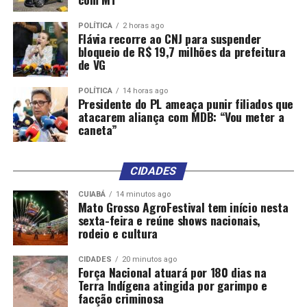
POLÍTICA
2 horas ago
Flávia recorre ao CNJ para suspender
bloqueio de R$ 19,7 milhões da prefeitura
de VG
POLÍTICA
14 horas ago
Presidente do PL ameaça punir filiados que
atacarem aliança com MDB: “Vou meter a
caneta”
CIDADES
CUIABÁ
14 minutos ago
Mato Grosso AgroFestival tem início nesta
sexta-feira e reúne shows nacionais,
rodeio e cultura
CIDADES
20 minutos ago
Força Nacional atuará por 180 dias na
Terra Indígena atingida por garimpo e
facção criminosa