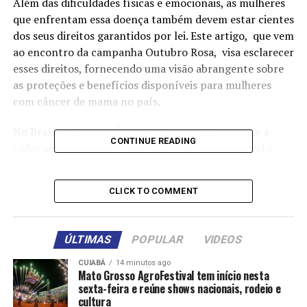
Além das dificuldades físicas e emocionais, as mulheres
que enfrentam essa doença também devem estar cientes
dos seus direitos garantidos por lei. Este artigo, que vem
ao encontro da campanha Outubro Rosa, visa esclarecer
esses direitos, fornecendo uma visão abrangente sobre
as proteções e benefícios disponíveis para mulheres
com câncer de mama no país.
No Brasil, o Sistema Único de Saúde (SUS) garante a
CONTINUE READING
todas as mulheres o direito ao tratamento integral e
gratuito para o câncer de mama. Este direito está
consagrado na Constituição Federal, que assegura a
CLICK TO COMMENT
saúde como um direito de todos e um dever do Estado
(art. 196). Além disso, a Lei nº 12.732/2012, conhecida
como Lei dos 60 Dias, estabelece que o primeiro
ÚLTIMAS
POPULAR
VIDEOS
tratamento deve ser iniciado no SUS no máximo 60 dias
após a confirmação do diagnóstico.
CUIABÁ
14 minutos ago
Mato Grosso AgroFestival tem início nesta
sexta-feira e reúne shows nacionais, rodeio e
A Lei nº 9.797/1999 assegura às mulheres com câncer de
cultura