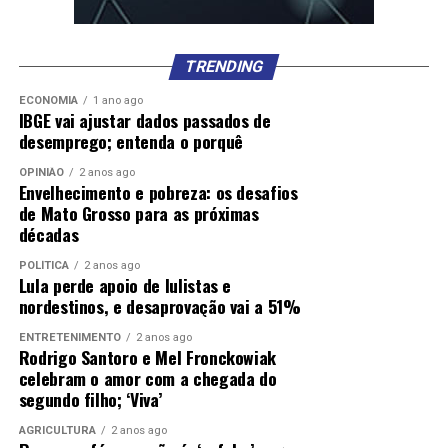
TRENDING
ECONOMIA
1 ano ago
IBGE vai ajustar dados passados de
desemprego; entenda o porquê
OPINIÃO
2 anos ago
Envelhecimento e pobreza: os desafios
de Mato Grosso para as próximas
décadas
POLÍTICA
2 anos ago
Lula perde apoio de lulistas e
nordestinos, e desaprovação vai a 51%
ENTRETENIMENTO
2 anos ago
Rodrigo Santoro e Mel Fronckowiak
celebram o amor com a chegada do
segundo filho; ‘Viva’
AGRICULTURA
2 anos ago