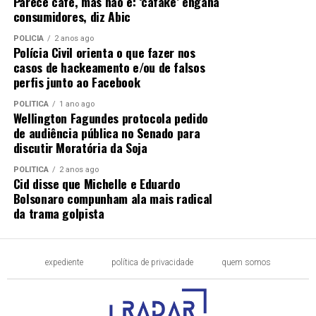
Parece café, mas não é: ‘cafake’ engana
consumidores, diz Abic
POLÍCIA
2 anos ago
Polícia Civil orienta o que fazer nos
casos de hackeamento e/ou de falsos
perfis junto ao Facebook
POLÍTICA
1 ano ago
Wellington Fagundes protocola pedido
de audiência pública no Senado para
discutir Moratória da Soja
POLÍTICA
2 anos ago
Cid disse que Michelle e Eduardo
Bolsonaro compunham ala mais radical
da trama golpista
expediente
política de privacidade
quem somos