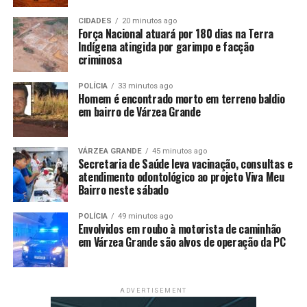
mama o direito à cirurgia plástica reconstrutiva da
mama, realizada pelo SUS, nos casos de mutilação
CIDADES
20 minutos ago
Força Nacional atuará por 180 dias na Terra
decorrente do tratamento. Esse direito é essencial para
Indígena atingida por garimpo e facção
a recuperação física e emocional das pacientes,
criminosa
ajudando na sua reintegração social e melhora da
autoestima.
POLÍCIA
33 minutos ago
Homem é encontrado morto em terreno baldio
em bairro de Várzea Grande
Pacientes com câncer têm direito a atendimento
prioritário em órgãos públicos, empresas
concessionárias de serviços públicos e instituições
VÁRZEA GRANDE
45 minutos ago
Secretaria de Saúde leva vacinação, consultas e
financeiras. A Lei nº 10.048/2000, regulamentada pelo
atendimento odontológico ao projeto Viva Meu
Decreto nº 5.296/2004, garante essa prioridade,
Bairro neste sábado
facilitando o acesso a serviços essenciais para a
continuidade do tratamento.
POLÍCIA
49 minutos ago
Envolvidos em roubo à motorista de caminhão
em Várzea Grande são alvos de operação da PC
Mulheres com câncer de mama têm o direito de sacar o
Fundo de Garantia do Tempo de Serviço (FGTS) e o
PIS/PASEP. Este direito é regulamentado pelo art. 20 da
Lei nº 8.036/1990 e pela Resolução nº 1, de 15 de
ADVERTISEMENT