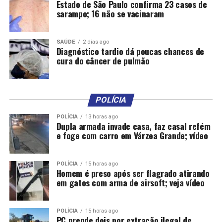
Estado de São Paulo confirma 23 casos de
O secretário adjunto de Administração Penitenciária
sarampo; 16 não se vacinaram
(Saap), delegado Vitor Hugo Bruzulato, afirmou ser
preocupante o número de celulares apreendidos,
considerando que são itens terminantemente proibidos
SAÚDE
2 dias ago
Diagnóstico tardio dá poucas chances de
dentro das unidades prisionais, porém classificou como
cura do câncer de pulmão
positivos os resultados alcançados pelas operações.
“Esse trabalho reafirma nosso compromisso em garantir
o cumprimento rigoroso da Lei de Execução Penal.
POLÍCIA
Estamos empenhados no combate às facções criminosas
POLÍCIA
13 horas ago
e em breve vamos colher frutos positivos dessas
Dupla armada invade casa, faz casal refém
operações, como exemplo a redução dos crimes
e foge com carro em Várzea Grande; vídeo
praticados no estado”, afirmou.
POLÍCIA
15 horas ago
Homem é preso após ser flagrado atirando
em gatos com arma de airsoft; veja vídeo
Comentários
POLÍCIA
15 horas ago
PC prende dois por extração ilegal de