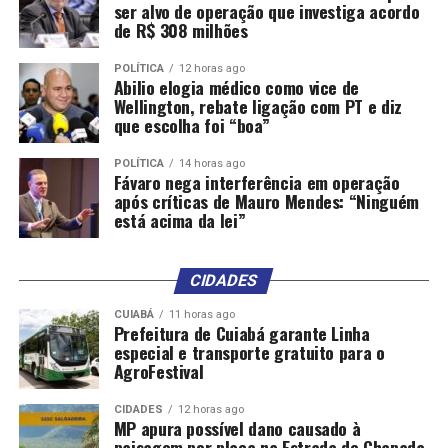
ser alvo de operação que investiga acordo
de R$ 308 milhões
POLÍTICA
12 horas ago
Abilio elogia médico como vice de
Wellington, rebate ligação com PT e diz
que escolha foi “boa”
POLÍTICA
14 horas ago
Fávaro nega interferência em operação
após críticas de Mauro Mendes: “Ninguém
está acima da lei”
CIDADES
CUIABÁ
11 horas ago
Prefeitura de Cuiabá garante Linha
especial e transporte gratuito para o
AgroFestival
CIDADES
12 horas ago
MP apura possível dano causado à
paisagem por placa na Estrada de Chapada