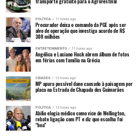
transporte gratuito para o AgroFestival
Durante os 30 dias de operação, foram retirados das
unidades prisionais 353 chips de diversas operadoras,
POLÍTICA
11 horas ago
361 carregadores e 125 fones de ouvido. Além dos
Procurador deixa o comando da PGE após ser
aparelhos de celulares, os policiais penais também
alvo de operação que investiga acordo de R$
308 milhões
apreenderam 1.265 porções de entorpecentes, como
maconha, cocaína, entre outros.
ENTRETENIMENTO
11 horas ago
Angélica e Luciano Huck abrem álbum de fotos
A operação também resultou na prisão de 12 pessoas
em férias com família na Grécia
tentando entrar com celulares e drogas nas unidades
prisionais. Dentre eles estão dois policiais penais, sendo
CIDADES
12 horas ago
um deles após investigação da Polícia Civil, sete
MP apura possível dano causado à paisagem por
visitantes, um reeducando, além de uma dentista e um
placa na Estrada de Chapada dos Guimarães
prestador de serviços.
As apreensões fazem parte de um pacote de medidas do
POLÍTICA
12 horas ago
Abilio elogia médico como vice de Wellington,
programa Tolerância Zero ao Crime Organizado,
rebate ligação com PT e diz que escolha foi
lançado pelo governador Mauro Mendes no dia 25 de
“boa”
novembro, com objetivo de desmobilizar as facções
criminosas dentro das unidades prisionais e combater o