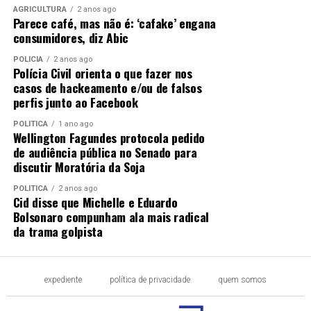
AGRICULTURA
2 anos ago
Parece café, mas não é: ‘cafake’ engana
consumidores, diz Abic
POLÍCIA
2 anos ago
Polícia Civil orienta o que fazer nos
casos de hackeamento e/ou de falsos
perfis junto ao Facebook
POLÍTICA
1 ano ago
Wellington Fagundes protocola pedido
de audiência pública no Senado para
discutir Moratória da Soja
POLÍTICA
2 anos ago
Cid disse que Michelle e Eduardo
Bolsonaro compunham ala mais radical
da trama golpista
expediente
política de privacidade
quem somos