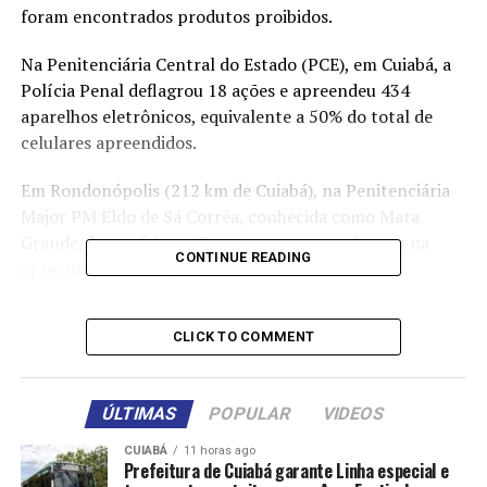
foram encontrados produtos proibidos.
Na Penitenciária Central do Estado (PCE), em Cuiabá, a
Polícia Penal deflagrou 18 ações e apreendeu 434
aparelhos eletrônicos, equivalente a 50% do total de
celulares apreendidos.
Em Rondonópolis (212 km de Cuiabá), na Penitenciária
Major PM Eldo de Sá Corrêa, conhecida como Mata
Grande, foram feitas 18 vistorias, que resultaram na
CONTINUE READING
apreensão de 119 aparelhos de celulares.
No Centro de Ressocialização Ahemnon Lemos Dantas,
CLICK TO COMMENT
em Várzea Grande, foram oito ações, que terminaram
com a localização de 152 celulares.
ÚLTIMAS
POPULAR
VIDEOS
SAAP-MT
CUIABÁ
11 horas ago
Prefeitura de Cuiabá garante Linha especial e