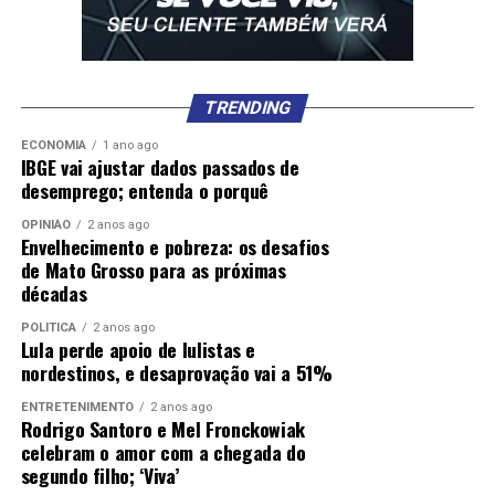
TRENDING
ECONOMIA
1 ano ago
IBGE vai ajustar dados passados de
desemprego; entenda o porquê
OPINIÃO
2 anos ago
Envelhecimento e pobreza: os desafios
de Mato Grosso para as próximas
décadas
POLÍTICA
2 anos ago
Lula perde apoio de lulistas e
nordestinos, e desaprovação vai a 51%
ENTRETENIMENTO
2 anos ago
Rodrigo Santoro e Mel Fronckowiak
celebram o amor com a chegada do
segundo filho; ‘Viva’