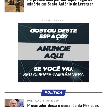
minério em Santo Antônio de Leverger
RELATED TOPICS:
CELULARES
DENTRO
DESTAQUE
MAIS
OPERAÇÃO
POLICIA
PRESÍDIOS
RETIRA
ADVERTISEMENT
UP NEXT
Suspeito arromba porta de kitnet e executa morador
com 4 tiros em Cuiabá
DON'T MISS
Homem é preso suspeito de espancar e tentar matar a
esposa; mulher fugiu
POLÍTICA
POLÍTICA
11 horas ago
Procurador deixa o comando da PGE após