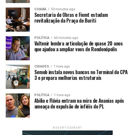
CUIABÁ
53 minutos ago
RELATED TOPICS:
DAS
DESTAQUE
DOENÇAS
DRAMA
Secretaria de Obras e Fiemt estudam
NÃO
NOME
SAÚDE
TEM
revitalização da Praça do Buriti
UP NEXT
Estudo: temperatura acima de 40ºC aumenta risco de
POLÍTICA
60 minutos ago
morte entre idosos
Valtenir lembra articulação de quase 20 anos
que ajudou a ampliar voos de Rondonópolis
DON'T MISS
Dor no joelho: conheça 4 principais causas para o
problema
CIDADES
1 hora ago
Semob instala novos bancos no Terminal do CPA
3 e prepara melhorias estruturais
POLÍTICA
1 hora ago
Abilio e Flávia entram na mira de Ananias após
ameaça de expulsão de infiéis do PL
ADVERTISEMENT