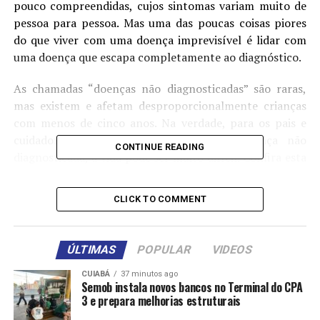
pouco compreendidas, cujos sintomas variam muito de
pessoa para pessoa. Mas uma das poucas coisas piores
do que viver com uma doença imprevisível é lidar com
uma doença que escapa completamente ao diagnóstico.
As chamadas “doenças não diagnosticadas” são raras,
mas existem e afetam desproporcionalmente crianças
com menos de cinco anos. Na verdade, para os pais e
cuidadores de uma criança com uma doença não
CONTINUE READING
diagnosticada, a vida pode ser muito difícil. Confira esta
galeria para saber mais.
CLICK TO COMMENT
ÚLTIMAS
POPULAR
VIDEOS
CUIABÁ
37 minutos ago
Semob instala novos bancos no Terminal do CPA
3 e prepara melhorias estruturais
Comentários