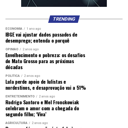
TRENDING
ECONOMIA
1 ano ago
IBGE vai ajustar dados passados de
desemprego; entenda o porquê
OPINIÃO
2 anos ago
Envelhecimento e pobreza: os desafios
de Mato Grosso para as próximas
décadas
POLÍTICA
2 anos ago
Lula perde apoio de lulistas e
nordestinos, e desaprovação vai a 51%
ENTRETENIMENTO
2 anos ago
Rodrigo Santoro e Mel Fronckowiak
celebram o amor com a chegada do
segundo filho; ‘Viva’
AGRICULTURA
2 anos ago