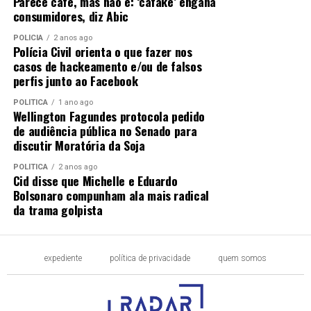
Parece café, mas não é: ‘cafake’ engana
consumidores, diz Abic
POLÍCIA
2 anos ago
Polícia Civil orienta o que fazer nos
casos de hackeamento e/ou de falsos
perfis junto ao Facebook
POLÍTICA
1 ano ago
Wellington Fagundes protocola pedido
de audiência pública no Senado para
discutir Moratória da Soja
POLÍTICA
2 anos ago
Cid disse que Michelle e Eduardo
Bolsonaro compunham ala mais radical
da trama golpista
expediente
política de privacidade
quem somos