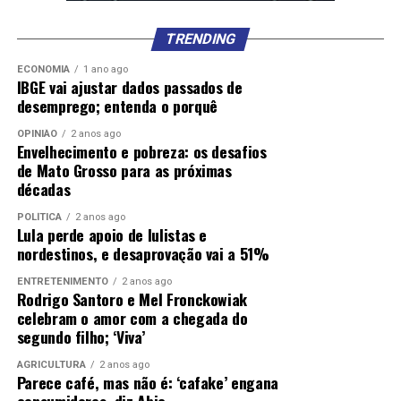
TRENDING
ECONOMIA
1 ano ago
IBGE vai ajustar dados passados de
desemprego; entenda o porquê
OPINIÃO
2 anos ago
Envelhecimento e pobreza: os desafios
de Mato Grosso para as próximas
décadas
POLÍTICA
2 anos ago
Lula perde apoio de lulistas e
nordestinos, e desaprovação vai a 51%
ENTRETENIMENTO
2 anos ago
Rodrigo Santoro e Mel Fronckowiak
celebram o amor com a chegada do
segundo filho; ‘Viva’
AGRICULTURA
2 anos ago
Parece café, mas não é: ‘cafake’ engana