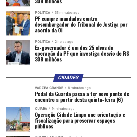
308 milhões
MAIOR
NÚMERO
RESPIRATÓRIA
SAÚDE
SÍNDROME
ÚLTIMOS
POLÍTICA
35 minutos ago
PF cumpre mandados contra
UP NEXT
desembargador do Tribunal de Justiça por
Unidades de saúde do Rio terão placas com textos
acordo da Oi
críticos ao aborto
POLÍTICA
2 horas ago
DON'T MISS
Ex-governador é um dos 25 alvos da
Mutirões de saúde ocular vão atender pessoas em
operação da PF que investiga desvio de R$
situação de rua
308 milhões
CIDADES
VÁRZEA GRANDE
8 minutos ago
Pedal da Guarda passa a ter novo ponto de
encontro a partir desta quinta-feira (6)
CUIABÁ
9 minutos ago
Operação Cidade Limpa une orientação e
fiscalização para preservar espaços
públicos