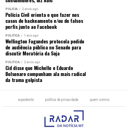
consumidores, diz Abic
POLÍCIA
2 anos ago
Polícia Civil orienta o que fazer nos
casos de hackeamento e/ou de falsos
perfis junto ao Facebook
POLÍTICA
1 ano ago
Wellington Fagundes protocola pedido
de audiência pública no Senado para
discutir Moratória da Soja
POLÍTICA
2 anos ago
Cid disse que Michelle e Eduardo
Bolsonaro compunham ala mais radical
da trama golpista
expediente
política de privacidade
quem somos