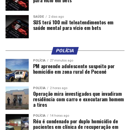
para vício em bets
crescimento na maior parte do país. Contudo, é possível
observar sinais de interrupção do aumento ou início da
queda em algumas áreas do Centro-Oeste (Distrito
SAÚDE
2 dias ago
SUS terá 100 mil teleatendimentos em
Federal e Goiás), Sudeste (São Paulo e Espírito Santo) e
saúde mental para vício em bets
no Norte (Acre). Ainda assim, os níveis seguem elevados
nessas regiões.
POLÍCIA
Crescimento
POLÍCIA
27 minutos ago
Em relação aos idosos, observa-se um aumento em
PM apreende adolescente suspeito por
homicídio em zona rural de Poconé
Aracaju, Belo Horizonte, Boa Vista, Brasília,
Curitiba, Florianópolis, Goiânia, João Pessoa,
Macapá, Maceió, Porto Alegre e Rio de Janeiro. Além
POLÍCIA
2 horas ago
Operação mira investigados que invadiram
disso, Aracaju, Belo Horizonte, Boa Vista, Curitiba,
residência com carro e executaram homem
Florianópolis, Goiânia, João Pessoa, Maceió, Porto
a tiros
Velho, Rio de Janeiro e São Luís também apresentam
tendência de crescimento entre jovens e adultos.
POLÍCIA
14 horas ago
Réu é condenado por duplo homicídio de
pacientes em clínica de recuperação em
Nas quatro últimas semanas epidemiológicas, a