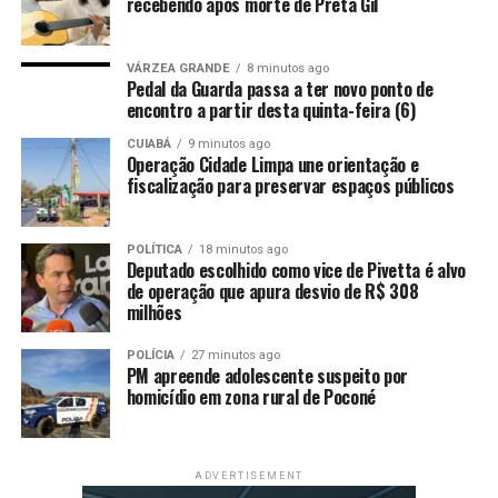
recebendo após morte de Preta Gil
Impacto nos idosos
Tatiana Portella, pesquisadora do InfoGripe, avalia que a
VÁRZEA GRANDE
8 minutos ago
Pedal da Guarda passa a ter novo ponto de
influenza A tem causado o maior número de casos de
encontro a partir desta quinta-feira (6)
SRAG no país, afetando todas as faixas etárias, mas com
maior impacto nos idosos. Além disso, o VSR tem
CUIABÁ
9 minutos ago
Operação Cidade Limpa une orientação e
contribuído para a alta de casos de SRAG, sendo a
fiscalização para preservar espaços públicos
principal causa de hospitalização de crianças.
“Por isso, a gente reforça a
POLÍTICA
18 minutos ago
Deputado escolhido como vice de Pivetta é alvo
importância da vacinação
de operação que apura desvio de R$ 308
milhões
contra a gripe. Essa é a
POLÍCIA
27 minutos ago
principal forma de prevenir
PM apreende adolescente suspeito por
homicídio em zona rural de Poconé
casos graves e óbitos. Com
uma boa cobertura vacinal,
conseguimos diminuir esse
ADVERTISEMENT