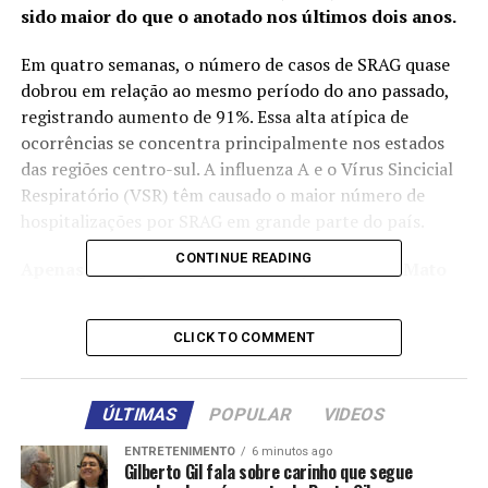
sido maior do que o anotado nos últimos dois anos.
Em quatro semanas, o número de casos de SRAG quase
dobrou em relação ao mesmo período do ano passado,
registrando aumento de 91%. Essa alta atípica de
ocorrências se concentra principalmente nos estados
das regiões centro-sul. A influenza A e o Vírus Sincicial
Respiratório (VSR) têm causado o maior número de
hospitalizações por SRAG em grande parte do país.
CONTINUE READING
Apenas em alguns estados – Acre, Tocantins, Mato
Grosso do Sul e Espírito Santo e no Distrito Federal –
o estudo começa a verificar um sinal de interrupção
CLICK TO COMMENT
do crescimento ou início de diminuição de casos. No
entanto, a incidência de hospitalizações por SRAG
nessas regiões continua muito elevada. A análise é
ÚLTIMAS
POPULAR
VIDEOS
referente à Semana Epidemiológica (SE) 23, entre 1º
e 7 de junho.
ENTRETENIMENTO
6 minutos ago
Gilberto Gil fala sobre carinho que segue