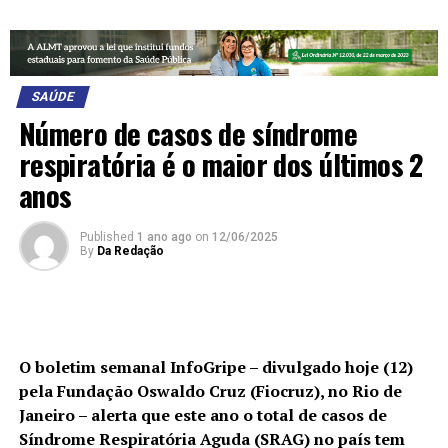
SAÚDE
Número de casos de síndrome
respiratória é o maior dos últimos 2
anos
Published
1 ano ago
on
12/06/2025
By
Da Redação
O boletim semanal InfoGripe – divulgado hoje (12)
pela Fundação Oswaldo Cruz (Fiocruz), no Rio de
Janeiro – alerta que este ano o total de casos de
Síndrome Respiratória Aguda (SRAG) no país tem