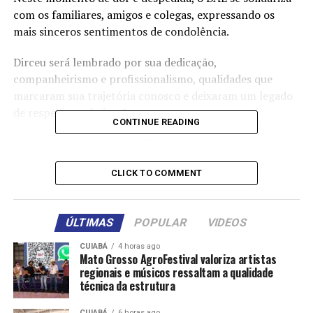
com os familiares, amigos e colegas, expressando os
mais sinceros sentimentos de condolência.
Dirceu será lembrado por sua dedicação,
companheirismo e profissionalismo, qualidades que
marcaram sua trajetória conosco e deixaram um legado
de respeito e admiração.
CONTINUE READING
Desejando conforto à família e amigos.
CLICK TO COMMENT
ÚLTIMAS
POPULAR
VIDEOS
CUIABÁ
4 horas ago
Mato Grosso AgroFestival valoriza artistas
regionais e músicos ressaltam a qualidade
técnica da estrutura
CUIABÁ
6 horas ago