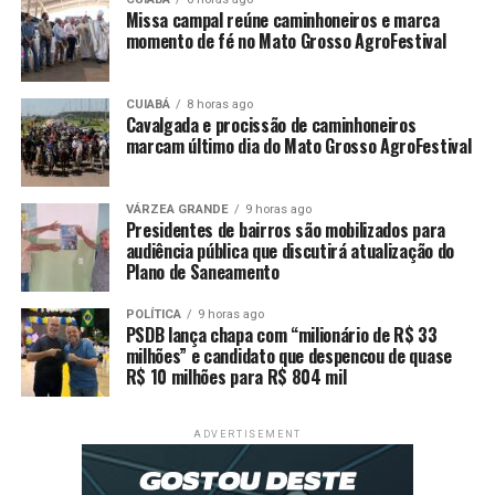
Missa campal reúne caminhoneiros e marca
momento de fé no Mato Grosso AgroFestival
Fonte:
Prefeitura de Várzea Grande – MT
CUIABÁ
8 horas ago
Cavalgada e procissão de caminhoneiros
marcam último dia do Mato Grosso AgroFestival
VÁRZEA GRANDE
9 horas ago
Presidentes de bairros são mobilizados para
audiência pública que discutirá atualização do
Comentários
Plano de Saneamento
POLÍTICA
9 horas ago
RELATED TOPICS:
CIDADES
DESTAQUE
NOTA
PESAR
PSDB lança chapa com “milionário de R$ 33
VÁRZEA
VARZEAGRANDE
VÁRZEAGRANDENSE
milhões” e candidato que despencou de quase
VÁRZEAGRANDENSES
VG
R$ 10 milhões para R$ 804 mil
UP NEXT
Primeiro-cavalheiro comemora 55 anos ao lado de
ADVERTISEMENT
amigos e da esposa, prefeita Flávia Moretti
DON'T MISS