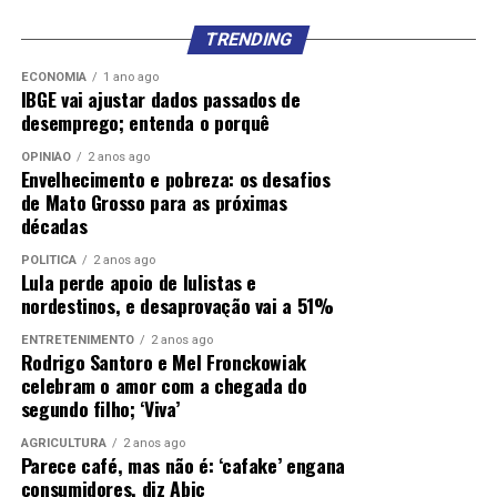
TRENDING
ECONOMIA
1 ano ago
IBGE vai ajustar dados passados de
desemprego; entenda o porquê
OPINIÃO
2 anos ago
Envelhecimento e pobreza: os desafios
de Mato Grosso para as próximas
décadas
POLÍTICA
2 anos ago
Lula perde apoio de lulistas e
nordestinos, e desaprovação vai a 51%
ENTRETENIMENTO
2 anos ago
Rodrigo Santoro e Mel Fronckowiak
celebram o amor com a chegada do
segundo filho; ‘Viva’
AGRICULTURA
2 anos ago
Parece café, mas não é: ‘cafake’ engana
consumidores, diz Abic