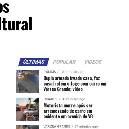
os
ltural
ÚLTIMAS
POPULAR
VIDEOS
POLÍCIA
12 minutos ago
Dupla armada invade casa, faz
casal refém e foge com carro em
Várzea Grande; vídeo
CIDADES
30 minutos ago
Motorista morre após ser
arremessado de carro em
acidente em avenida de VG
VÁRZEA GRANDE
37 minutos ago