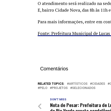
O atendimento será realizado na sede 
E, bairro Cidade Nova, das 8h às 11h e
Para mais informações, entre em cont
Fonte: Prefeitura Municipal de Lucas
Comentários
RELATED TOPICS:
ARTÍSTICOS
CIDADES
PELO
PROJETOS
SELECIONADOS
DON'T MISS
Nota de Pesar: Prefeitura de 
do Rio Verde presta condolênc