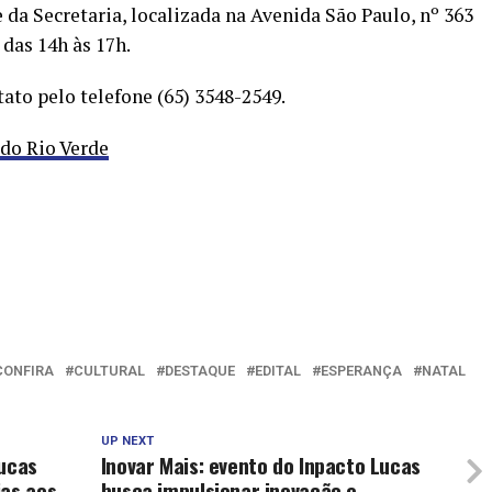
da Secretaria, localizada na Avenida São Paulo, nº 363
 das 14h às 17h.
ato pelo telefone (65) 3548-2549.
 do Rio Verde
CONFIRA
CULTURAL
DESTAQUE
EDITAL
ESPERANÇA
NATAL
UP NEXT
Lucas
Inovar Mais: evento do Inpacto Lucas
ias aos
busca impulsionar inovação e