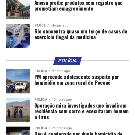
Anvisa proíbe produtos sem registro que
prometiam emagrecimento
SAÚDE
5 horas ago
Rio concentra quase um terço de casos de
exercício ilegal da medicina
POLÍCIA
POLÍCIA
9 horas ago
PM apreende adolescente suspeito por
homicídio em zona rural de Poconé
POLÍCIA
10 horas ago
Operação mira investigados que invadiram
residência com carro e executaram homem
a tiros
POLÍCIA
23 horas ago
Réu é condenado por duplo homicídio de