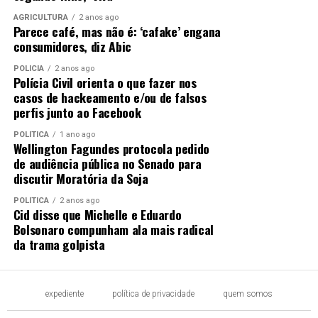
AGRICULTURA
2 anos ago
Parece café, mas não é: ‘cafake’ engana
consumidores, diz Abic
POLÍCIA
2 anos ago
Polícia Civil orienta o que fazer nos
casos de hackeamento e/ou de falsos
perfis junto ao Facebook
POLÍTICA
1 ano ago
Wellington Fagundes protocola pedido
de audiência pública no Senado para
discutir Moratória da Soja
POLÍTICA
2 anos ago
Cid disse que Michelle e Eduardo
Bolsonaro compunham ala mais radical
da trama golpista
expediente
política de privacidade
quem somos