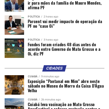
ir para mãos da família de Mauro Mendes,
afirma PF
POLÍTICA
2 horas ago
Parcent vai medir impacto de operação da
PF no “caso Oi”
POLÍTICA
3 horas ago
Fundos foram criados 48 dias antes do
acordo entre Governo de Mato Grosso e a
Oi, diz PF
CIDADES
CUIABÁ
9 minutos ago
Exposição “Pantanal em Mim” abre neste
sábado no Museu do Morro da Caixa D’Água
Velha
CUIABÁ
26 minutos ago
Cuiabá leva vacinação ao Mato Grosso
AgroFestival e reforça proteção contra a