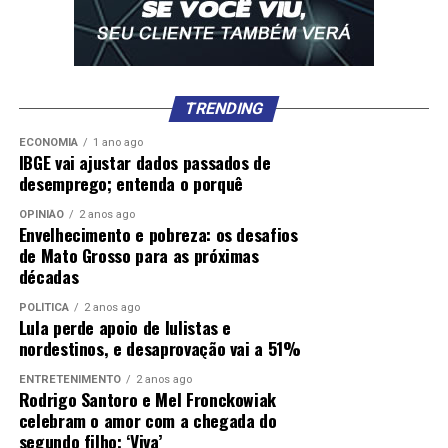
TRENDING
ECONOMIA
1 ano ago
IBGE vai ajustar dados passados de
desemprego; entenda o porquê
OPINIÃO
2 anos ago
Envelhecimento e pobreza: os desafios
de Mato Grosso para as próximas
décadas
POLÍTICA
2 anos ago
Lula perde apoio de lulistas e
nordestinos, e desaprovação vai a 51%
ENTRETENIMENTO
2 anos ago
Rodrigo Santoro e Mel Fronckowiak
celebram o amor com a chegada do
segundo filho; ‘Viva’