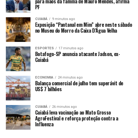
para mãos da família de Mauro Mendes, afirma
PF
CUIABÁ
9 minutos ago
Exposição “Pantanal em Mim” abre neste sábado
no Museu do Morro da Caixa D’Água Velha
Comentários
ESPORTES
17 minutos ago
Botafogo-SP anuncia atacante Jadson, ex-
RELATED TOPICS:
ACIDENTE
APÓS
CAUSAR
CIDADES
Cuiabá
DESTAQUE
EXPOSTAS
FRATURAS
FUGIR
HB20
MOTOCICLISTA
MOTORISTA
TEM
UP NEXT
ECONOMIA
24 minutos ago
Participantes do Nota MT podem garantir desconto de
Balança comercial de julho tem superávit de
US$ 7 bilhões
até R$ 700 no IPVA 2025
DON'T MISS
Reitor do IFMT quer a construção de mais dois campi
CUIABÁ
26 minutos ago
em Cuiabá e Várzea Grande
Cuiabá leva vacinação ao Mato Grosso
AgroFestival e reforça proteção contra a
Influenza