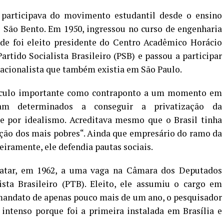
 participava do movimento estudantil desde o ensino
O São Bento. Em 1950, ingressou no curso de engenharia
nde foi eleito presidente do Centro Acadêmico Horácio
Partido Socialista Brasileiro (PSB) e passou a participar
nacionalista que também existia em São Paulo.
eículo importante como contraponto a um momento em
am determinados a conseguir a privatização da
te por idealismo. Acreditava mesmo que o Brasil tinha
ação dos mais pobres“. Ainda que empresário do ramo da
ceiramente, ele defendia pautas sociais.
datar, em 1962, a uma vaga na Câmara dos Deputados
ista Brasileiro (PTB). Eleito, ele assumiu o cargo em
mandato de apenas pouco mais de um ano, o pesquisador
intenso porque foi a primeira instalada em Brasília e