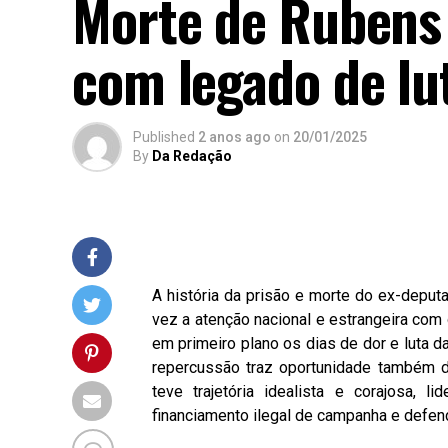
Morte de Rubens 
com legado de lu
Published
2 anos ago
on
20/01/2025
By
Da Redação
A história da prisão e morte do ex-depu
vez a atenção nacional e estrangeira com 
em primeiro plano os dias de dor e luta da
repercussão traz oportunidade também 
teve trajetória idealista e corajosa, 
financiamento ilegal de campanha e defend