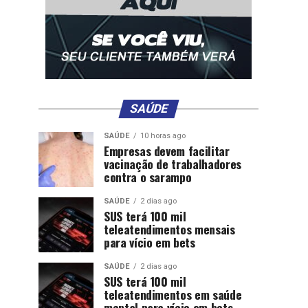
SAÚDE
SAÚDE
10 horas ago
Empresas devem facilitar
vacinação de trabalhadores
contra o sarampo
SAÚDE
2 dias ago
SUS terá 100 mil
teleatendimentos mensais
para vício em bets
SAÚDE
2 dias ago
SUS terá 100 mil
teleatendimentos em saúde
mental para vício em bets