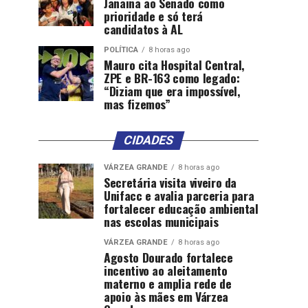
Janaina ao Senado como
prioridade e só terá
candidatos à AL
POLÍTICA
8 horas ago
Mauro cita Hospital Central,
ZPE e BR-163 como legado:
“Diziam que era impossível,
mas fizemos”
CIDADES
VÁRZEA GRANDE
8 horas ago
Secretária visita viveiro da
Unifacc e avalia parceria para
fortalecer educação ambiental
nas escolas municipais
VÁRZEA GRANDE
8 horas ago
Agosto Dourado fortalece
incentivo ao aleitamento
materno e amplia rede de
apoio às mães em Várzea