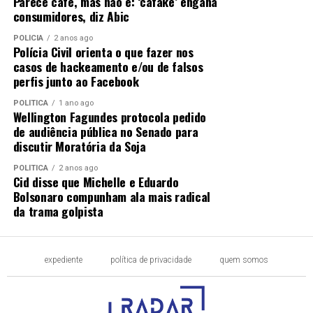
Parece café, mas não é: ‘cafake’ engana
consumidores, diz Abic
POLÍCIA
2 anos ago
Polícia Civil orienta o que fazer nos
casos de hackeamento e/ou de falsos
perfis junto ao Facebook
POLÍTICA
1 ano ago
Wellington Fagundes protocola pedido
de audiência pública no Senado para
discutir Moratória da Soja
POLÍTICA
2 anos ago
Cid disse que Michelle e Eduardo
Bolsonaro compunham ala mais radical
da trama golpista
expediente
política de privacidade
quem somos