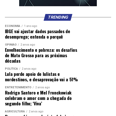
TRENDING
ECONOMIA
1 ano ago
IBGE vai ajustar dados passados de
desemprego; entenda o porquê
OPINIÃO
2 anos ago
Envelhecimento e pobreza: os desafios
de Mato Grosso para as próximas
décadas
POLÍTICA
2 anos ago
Lula perde apoio de lulistas e
nordestinos, e desaprovação vai a 51%
ENTRETENIMENTO
2 anos ago
Rodrigo Santoro e Mel Fronckowiak
celebram o amor com a chegada do
segundo filho; ‘Viva’
AGRICULTURA
2 anos ago