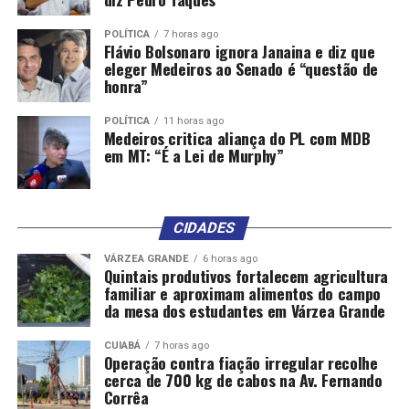
Comentários
POLÍTICA
7 horas ago
Flávio Bolsonaro ignora Janaina e diz que
eleger Medeiros ao Senado é “questão de
honra”
RELATED TOPICS:
FINANCEIRO
INFLAÇÃO
MERCADO
PARA
PREVISÃO
REDUZ
POLÍTICA
11 horas ago
Medeiros critica aliança do PL com MDB
UP NEXT
Trabalhador segue em estado grave após de incêndio em
em MT: “É a Lei de Murphy”
plataforma
DON'T MISS
Caixa paga Bolsa Família a beneficiários com NIS de
CIDADES
final 4
VÁRZEA GRANDE
6 horas ago
Quintais produtivos fortalecem agricultura
familiar e aproximam alimentos do campo
da mesa dos estudantes em Várzea Grande
CUIABÁ
7 horas ago
Operação contra fiação irregular recolhe
cerca de 700 kg de cabos na Av. Fernando
Corrêa