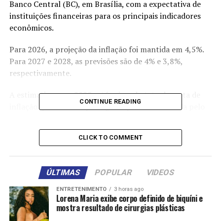
Banco Central (BC), em Brasília, com a expectativa de
instituições financeiras para os principais indicadores
econômicos.
Para 2026, a projeção da inflação foi mantida em 4,5%.
Para 2027 e 2028, as previsões são de 4% e 3,8%,
respectivamente.
A estimativa para 2025 está acima do teto da meta de
CONTINUE READING
inflação que deve ser perseguida pelo BC. Definida pelo
Conselho Monetário Nacional (CMN), a meta é de 3%,
com intervalo de tolerância de 1,5 ponto percentual
CLICK TO COMMENT
para cima ou para baixo. Ou seja, o limite inferior é 1,5%
e o superior 4,5%.
ÚLTIMAS
POPULAR
VIDEOS
Em março, a inflação fechou em 0,56%
, pressionada
principalmente pelos preços dos alimentos, de acordo
ENTRETENIMENTO
3 horas ago
Lorena Maria exibe corpo definido de biquíni e
com o Instituto Brasileiro de Geografia e Estatística
mostra resultado de cirurgias plásticas
(IBGE). Apesar dessa pressão, o IPCA perdeu força em