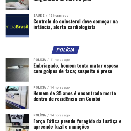
encarecem o crédito e estimulam a poupança.
SAÚDE
13 horas ago
Mas, além da Selic, os bancos consideram outros fatores
Controle do colesterol deve começar na
infância, alerta cardiologista
na hora de definir os juros cobrados dos consumidores,
como risco de inadimplência, lucro e despesas
administrativas. Assim, taxas mais altas também podem
dificultar a expansão da economia.
POLÍCIA
Quando a taxa Selic é reduzida a tendência é que o
POLÍCIA
11 horas ago
Embriagado, homem tenta matar esposa
crédito fique mais barato, com incentivo à produção e ao
com golpes de faca; suspeito é preso
consumo, reduzindo o controle sobre a inflação e
estimulando a atividade econômica.
POLÍCIA
14 horas ago
Homem de 35 anos é encontrado morto
PIB e câmbio
dentro de residência em Cuiabá
A projeção das instituições financeiras para o
crescimento da economia brasileira este ano passou de
POLÍCIA
14 horas ago
Força Tática prende foragido da Justiça e
1,98% para 2%.
apreende fuzil e munições