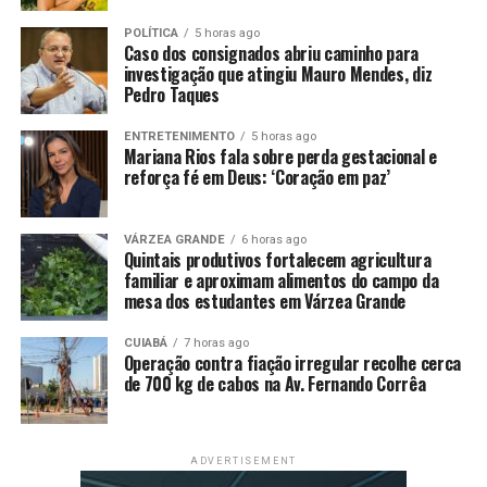
relação a fevereiro, quando marcou 1,31%. No
acumulado em 12 meses, a inflação soma 5,48%.
POLÍTICA
5 horas ago
Caso dos consignados abriu caminho para
investigação que atingiu Mauro Mendes, diz
Juros básicos
Pedro Taques
Para alcançar a meta de inflação, o Banco Central usa
ENTRETENIMENTO
5 horas ago
Mariana Rios fala sobre perda gestacional e
como principal instrumento a taxa básica de juros, a
reforça fé em Deus: ‘Coração em paz’
Selic, definida em 14,25% ao ano
.
A alta do preço dos alimentos e da energia e as
VÁRZEA GRANDE
6 horas ago
incertezas em torno da economia global fizeram o BC
Quintais produtivos fortalecem agricultura
familiar e aproximam alimentos do campo da
aumentar mais uma vez os juros em um ponto
mesa dos estudantes em Várzea Grande
percentual na última reunião, em março, o quinto
aumento seguido da Selic em um ciclo de contração na
CUIABÁ
7 horas ago
Operação contra fiação irregular recolhe cerca
política monetária.
de 700 kg de cabos na Av. Fernando Corrêa
Em comunicado, o Copom informou que a economia
brasileira está aquecida, apesar de sinais de moderação
na expansão. Segundo o BC, a inflação cheia e os núcleos
ADVERTISEMENT