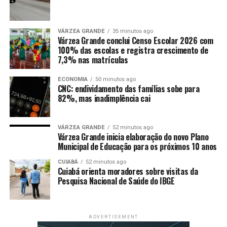
feito uma viagem de férias com a família.
“O celular da vítima e a faca utilizada usada foram
VÁRZEA GRANDE
35 minutos ago
descartados pelo adolescente para dificultar o trabalho
Várzea Grande conclui Censo Escolar 2026 com
100% das escolas e registra crescimento de
de investigação. Diante dos indícios de autoria, foi
7,3% nas matrículas
representado pelo pedido de internação provisória e
outras medidas cautelares, deferido pela Justiça”,
ECONOMIA
50 minutos ago
destacou o delegado.
CNC: endividamento das famílias sobe para
82%, mas inadimplência cai
Após cumprimento dos mandados judiciais, o
apreendido foi apresentado e colocado à disposição do
VÁRZEA GRANDE
52 minutos ago
Poder Judiciário.
Várzea Grande inicia elaboração do novo Plano
Municipal de Educação para os próximos 10 anos
CUIABÁ
52 minutos ago
Cuiabá orienta moradores sobre visitas da
Pesquisa Nacional de Saúde do IBGE
Comentários
ADVERTISEMENT