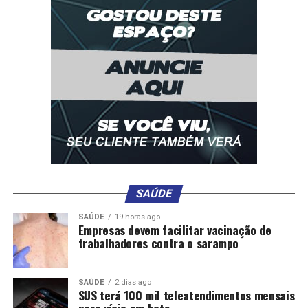
RELATED TOPICS:
AGIU
APREENDIDO
DESTAQUE
FACADAS
FRIEZA
MATAR
MENOR
POLICIA
SUSPEITO
TRANS
UP NEXT
Homem é encontrado morto próximo ao muro de
residência no interior
DON'T MISS
Homem é encontrado morto com ferimentos de paulada
na cabeça
SAÚDE
SAÚDE
19 horas ago
Empresas devem facilitar vacinação de
trabalhadores contra o sarampo
SAÚDE
2 dias ago
SUS terá 100 mil teleatendimentos mensais