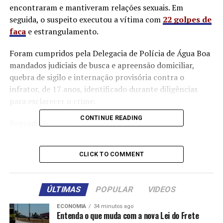
encontraram e mantiveram relações sexuais. Em
seguida, o suspeito executou a vítima com
22 golpes de
faca
e estrangulamento.
Foram cumpridos pela Delegacia de Polícia de Água Boa
mandados judiciais de busca e apreensão domiciliar,
quebra de sigilo e internação provisória contra o
infrator, de 17 anos, identificado durante diligências
para esclarecer o crime.
CONTINUE READING
Reprodução/Instagram
CLICK TO COMMENT
O delegado de polícia de Água Boa, Matheus Soares
Augusto, explicou que infrator agiu com com frieza¿, o
ÚLTIMAS
POPULAR
VIDEOS
que indica que foi o ato foi planejado, além do fato do
adolescente não apresentar remorso pelo ocorrido
ECONOMIA
34 minutos ago
tendo no dia seguinte voltado a sua rotina normal e
Entenda o que muda com a nova Lei do Frete