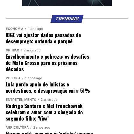
TRENDING
ECONOMIA
1 ano ago
IBGE vai ajustar dados passados de
desemprego; entenda o porquê
OPINIÃO
2 anos ago
Envelhecimento e pobreza: os desafios
de Mato Grosso para as próximas
décadas
POLÍTICA
2 anos ago
Lula perde apoio de lulistas e
nordestinos, e desaprovação vai a 51%
ENTRETENIMENTO
2 anos ago
Rodrigo Santoro e Mel Fronckowiak
celebram o amor com a chegada do
segundo filho; ‘Viva’
AGRICULTURA
2 anos ago
Parece café, mas não é: ‘cafake’ engana