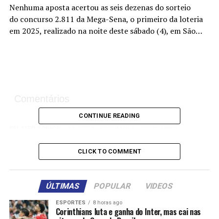
Nenhuma aposta acertou as seis dezenas do sorteio
do concurso 2.811 da Mega-Sena, o primeiro da loteria
em 2025, realizado na noite deste sábado (4), em São…
Comentários
CONTINUE READING
RELATED TOPICS:
ACERTA
ACUMULA
CONCURSO
DESTAQUE
DEZENAS
MATOGROSSO
MEGASENA
MILHÕES
NINGUÉM
PRÊMIO
SEIS
CLICK TO COMMENT
UP NEXT
Ações das forças policiais de MT contra o tráfico de
droga geraram prejuízo de meio bilhão de reais em
ÚLTIMAS
POPULAR
VIDEOS
2024
ESPORTES
8 horas ago
DON'T MISS
Corinthians luta e ganha do Inter, mas cai nas