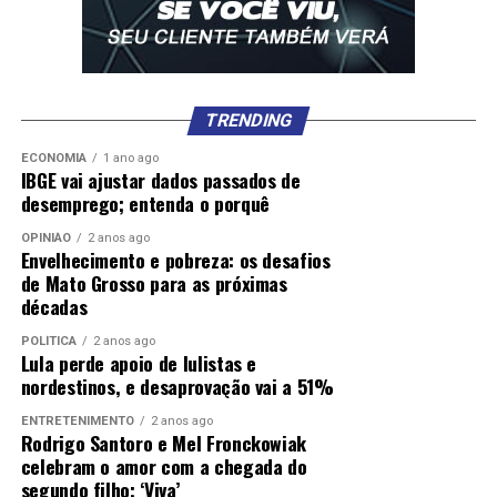
TRENDING
ECONOMIA
1 ano ago
IBGE vai ajustar dados passados de
desemprego; entenda o porquê
OPINIÃO
2 anos ago
Envelhecimento e pobreza: os desafios
de Mato Grosso para as próximas
décadas
POLÍTICA
2 anos ago
Lula perde apoio de lulistas e
nordestinos, e desaprovação vai a 51%
ENTRETENIMENTO
2 anos ago
Rodrigo Santoro e Mel Fronckowiak
celebram o amor com a chegada do
segundo filho; ‘Viva’