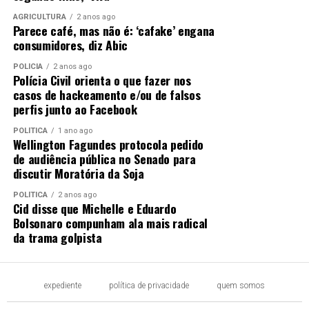
AGRICULTURA
2 anos ago
Parece café, mas não é: ‘cafake’ engana
consumidores, diz Abic
POLÍCIA
2 anos ago
Polícia Civil orienta o que fazer nos
casos de hackeamento e/ou de falsos
perfis junto ao Facebook
POLÍTICA
1 ano ago
Wellington Fagundes protocola pedido
de audiência pública no Senado para
discutir Moratória da Soja
POLÍTICA
2 anos ago
Cid disse que Michelle e Eduardo
Bolsonaro compunham ala mais radical
da trama golpista
expediente
política de privacidade
quem somos