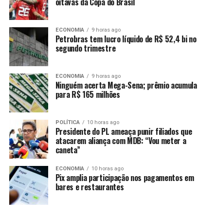
Vereadora Rosy Prado comemora 90 Anos de Seu
oitavas da Copa do Brasil
Simião, lenda do Operário
ECONOMIA
9 horas ago
Petrobras tem lucro líquido de R$ 52,4 bi no
segundo trimestre
ECONOMIA
9 horas ago
Ninguém acerta Mega-Sena; prêmio acumula
para R$ 165 milhões
POLÍTICA
10 horas ago
Presidente do PL ameaça punir filiados que
atacarem aliança com MDB: “Vou meter a
caneta”
ECONOMIA
10 horas ago
Pix amplia participação nos pagamentos em
bares e restaurantes