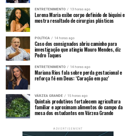
presença no comércio
exterior. Qual é o nosso
ENTRETENIMENTO
13 horas ago
Lorena Maria exibe corpo definido de biquíni e
mostra resultado de cirurgias plásticas
objetivo? Estimular as
micro, pequenas e médias
POLÍTICA
14 horas ago
empresas brasileiras a
Caso dos consignados abriu caminho para
investigação que atingiu Mauro Mendes, diz
vender seus produtos lá
Pedro Taques
fora no exterior, gerando
ENTRETENIMENTO
14 horas ago
empregos de qualidade e
Mariana Rios fala sobre perda gestacional e
reforça fé em Deus: ‘Coração em paz’
renda para a nossa
população”, disse o vice-
VÁRZEA GRANDE
15 horas ago
presidente e ministro do
Quintais produtivos fortalecem agricultura
familiar e aproximam alimentos do campo da
Desenvolvimento, Indústria,
mesa dos estudantes em Várzea Grande
Comércio e Serviços,
ADVERTISEMENT
Geraldo Alckmin, em vídeo