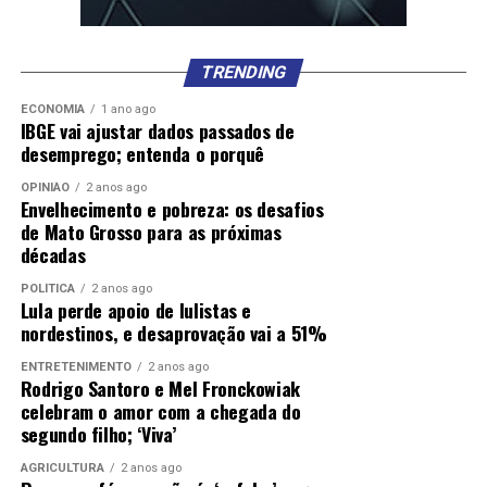
TRENDING
ECONOMIA
1 ano ago
IBGE vai ajustar dados passados de
desemprego; entenda o porquê
OPINIÃO
2 anos ago
Envelhecimento e pobreza: os desafios
de Mato Grosso para as próximas
décadas
POLÍTICA
2 anos ago
Lula perde apoio de lulistas e
nordestinos, e desaprovação vai a 51%
ENTRETENIMENTO
2 anos ago
Rodrigo Santoro e Mel Fronckowiak
celebram o amor com a chegada do
segundo filho; ‘Viva’
AGRICULTURA
2 anos ago