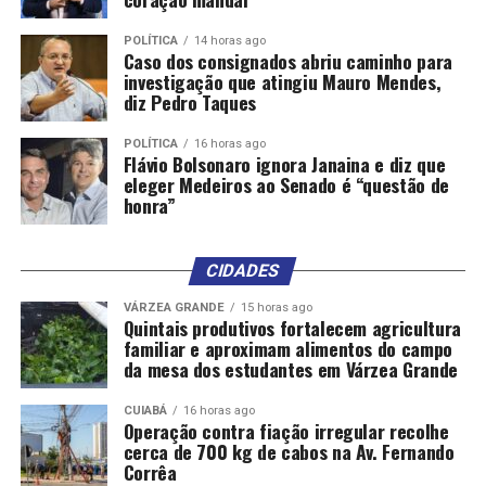
Vantagens
POLÍTICA
14 horas ago
Caso dos consignados abriu caminho para
investigação que atingiu Mauro Mendes,
Não há exigência de contragarantias (ativos que o
diz Pedro Taques
exportador tem de oferecer para obter o seguro);
POLÍTICA
16 horas ago
Modalidade de garantia adicional, que pode ser
Flávio Bolsonaro ignora Janaina e diz que
útil às empresas com dificuldade em obter outros
eleger Medeiros ao Senado é “questão de
honra”
tipos de garantias;
Não compromete o limite de crédito do
exportador;
CIDADES
Não há valor mínimo de exportação;
VÁRZEA GRANDE
15 horas ago
Quintais produtivos fortalecem agricultura
Não há restrição de produtos ou serviços
familiar e aproximam alimentos do campo
da mesa dos estudantes em Várzea Grande
elegíveis.
Prazo de cobertura
CUIABÁ
16 horas ago
Operação contra fiação irregular recolhe
cerca de 700 kg de cabos na Av. Fernando
Corrêa
Na fase pós-embarque, o SCE cobre operações de