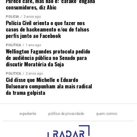
Parece café, mas não é: ‘cafake’ engana
consumidores, diz Abic
POLÍCIA
2 anos ago
Polícia Civil orienta o que fazer nos
casos de hackeamento e/ou de falsos
perfis junto ao Facebook
POLÍTICA
1 ano ago
Wellington Fagundes protocola pedido
de audiência pública no Senado para
discutir Moratória da Soja
POLÍTICA
2 anos ago
Cid disse que Michelle e Eduardo
Bolsonaro compunham ala mais radical
da trama golpista
expediente
política de privacidade
quem somos