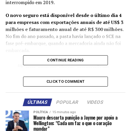
interrompido em 2019.
O novo seguro está disponível desde o último dia 4
para empresas com exportações anuais de até US$ 3
milhões e faturamento anual de até R$ 300 milhões
.
No fim do ano passado, a pasta havia lançado o SCE na
fase pré-embarque, quando a mercadoria ainda não foi
embarcada.
CONTINUE READING
“Com essas duas garantias,
o governo age nas duas
CLICK TO COMMENT
pontas [pré e pós-
embarque] para assegurar
às empresas maior
ÚLTIMAS
POPULAR
VIDEOS
capacidade para exportar
POLÍTICA
15 minutos ago
Mauro descarta punição a Jayme por apoio a
mais e fortalecer sua
Wellington: “Cada um faz o que o coração
mandar”