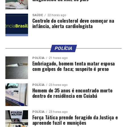
realização da exportação e também contra o risco de
não pagamento pelo importador.
SAÚDE
22 horas ago
Controle do colesterol deve começar na
infância, alerta cardiologista
Juros mais baixos
Tanto no pré como no pós-embarque, o SCE traz um
benefício adicional ao promover o acesso a
POLÍCIA
melhores condições de financiamento
. Isso acontece
POLÍCIA
21 horas ago
porque o SCE reduz o risco para os bancos que
Embriagado, homem tenta matar esposa
concedem crédito ao exportador, seja como capital de
com golpes de faca; suspeito é preso
giro pré-embarque seja como refinanciamento de
crédito ao importador na fase de comercialização. O
POLÍCIA
23 horas ago
Programa de Financiamento ao Exportador (Proex),
Homem de 35 anos é encontrado morto
também do governo federal, aceita o seguro de crédito à
dentro de residência em Cuiabá
exportação como garantia.
Com recursos do Fundo de Garantia à Exportação (FGE),
POLÍCIA
23 horas ago
Força Tática prende foragido da Justiça e
o seguro de crédito ao exportador é operado pela
apreende fuzil e munições
Agência Brasileira de Fundos Garantidores e Garantias