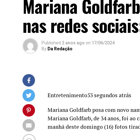
Mariana Goldfar
nas redes sociais
Published
2 anos ago
on
17/06/2024
By
Da Redação
Entretenimento53 segundos atrás
Mariana Goldfarb posa com novo namo
Mariana Goldfarb, de 34 anos, foi ao
manhã deste domingo (16) fotos tira