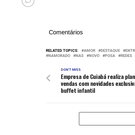
Comentários
RELATED TOPICS:
AMOR
DESTAQUE
ENTR
NAMORADO
NAS
NOVO
POSA
REDES
DON'T MISS
Empresa de Cuiabá realiza pla
vendas com novidades exclusiv
buffet infantil