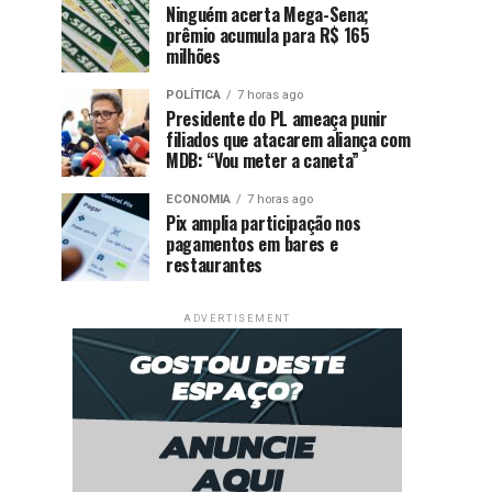
Ninguém acerta Mega-Sena;
prêmio acumula para R$ 165
milhões
POLÍTICA
7 horas ago
Presidente do PL ameaça punir
filiados que atacarem aliança com
MDB: “Vou meter a caneta”
ECONOMIA
7 horas ago
Pix amplia participação nos
pagamentos em bares e
restaurantes
ADVERTISEMENT