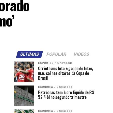
orado
mo’
ÚLTIMAS
POPULAR
VIDEOS
ESPORTES
6 horas ago
Corinthians luta e ganha do Inter,
mas cai nas oitavas da Copa do
Brasil
ECONOMIA
7 horas ago
Petrobras tem lucro líquido de R$
52,4 bi no segundo trimestre
ECONOMIA
7 horas ago