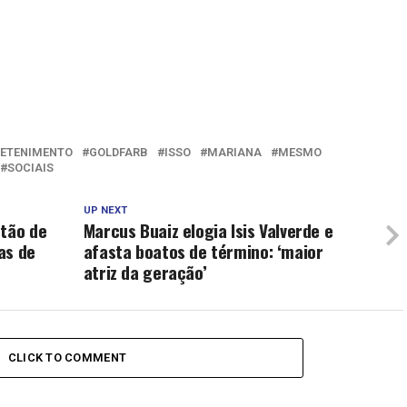
ETENIMENTO
GOLDFARB
ISSO
MARIANA
MESMO
SOCIAIS
UP NEXT
ntão de
Marcus Buaiz elogia Isis Valverde e
as de
afasta boatos de término: ‘maior
atriz da geração’
CLICK TO COMMENT