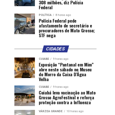
308 milhões, diz Polícia
Federal
POLÍTICA
8 horas ago
Polícia Federal pede
afastamento de secretário e
procuradores de Mato Grosso;
STF nega
CIDADES
CUIABÁ
9 horas ago
Exposição “Pantanal em Mim”
abre neste sábado no Museu
do Morro da Caixa D’Água
Velha
CUIABÁ
9 horas ago
Cuiabá leva vacinação ao Mato
Grosso AgroFestival e reforça
proteção contra a Influenza
VÁRZEA GRANDE
10 horas ago