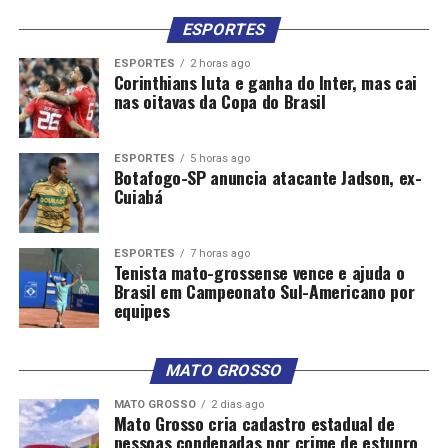
ESPORTES
ESPORTES
2 horas ago
Corinthians luta e ganha do Inter, mas cai
nas oitavas da Copa do Brasil
ESPORTES
5 horas ago
Botafogo-SP anuncia atacante Jadson, ex-
Cuiabá
ESPORTES
7 horas ago
Tenista mato-grossense vence e ajuda o
Brasil em Campeonato Sul-Americano por
equipes
MATO GROSSO
MATO GROSSO
2 dias ago
Mato Grosso cria cadastro estadual de
pessoas condenadas por crime de estupro