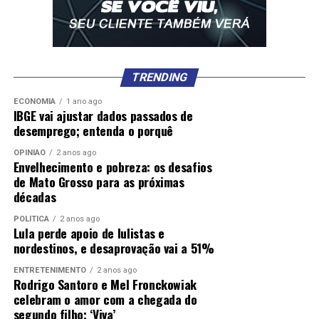
TRENDING
ECONOMIA
1 ano ago
IBGE vai ajustar dados passados de
desemprego; entenda o porquê
OPINIÃO
2 anos ago
Envelhecimento e pobreza: os desafios
de Mato Grosso para as próximas
décadas
POLÍTICA
2 anos ago
Lula perde apoio de lulistas e
nordestinos, e desaprovação vai a 51%
ENTRETENIMENTO
2 anos ago
Rodrigo Santoro e Mel Fronckowiak
celebram o amor com a chegada do
segundo filho; ‘Viva’