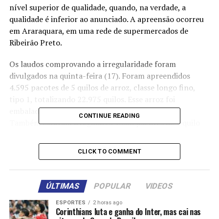
nível superior de qualidade, quando, na verdade, a
qualidade é inferior ao anunciado. A apreensão ocorreu
em Araraquara, em uma rede de supermercados de
Ribeirão Preto.
Os laudos comprovando a irregularidade foram
divulgados na quinta-feira (17). Foram apreendidos
4.595 pacotes de 5 quilos de arroz, classe longo fino,
tipo 1, totalizando 22.975 quilos. Esse arroz foi
embalado por uma empresa de Uberlândia (MG).
CONTINUE READING
Também estavam irregulares 9.200 pacotes de 1 quilo
de feijão, classe cores e tipo 1, embalados por uma
empresa de Brodowski, interior de São Paulo. Nos dois
CLICK TO COMMENT
casos, a inconsistência estava na disparidade de tipo.
Em um dos lotes de arroz apreendidos, os auditores
ÚLTIMAS
POPULAR
VIDEOS
fiscais verificaram que os grãos apresentavam 23,33%
do total de quebrados e quireras, enquanto o outro
ESPORTES
2 horas ago
Corinthians luta e ganha do Inter, mas cai nas
31,80% do total de grãos quebrados e quireras.