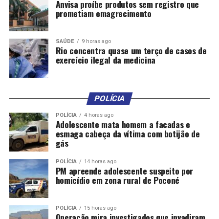
Anvisa proíbe produtos sem registro que
autuadas conforme artigo 76 do Decreto Federal
prometiam emagrecimento
6.268/2007 e terão que substituir os lotes irregulares
por lotes conformes.
SAÚDE
9 horas ago
*Com informações do Mapa
Rio concentra quase um terço de casos de
exercício ilegal da medicina
POLÍCIA
POLÍCIA
4 horas ago
Adolescente mata homem a facadas e
esmaga cabeça da vítima com botijão de
Comentários
gás
POLÍCIA
14 horas ago
RELATED TOPICS:
AGRICULTURA
ARROZ
CONFISCA
PM apreende adolescente suspeito por
DESTAQUE
DISPARIDADE
FEIJÃO
INTERIOR
MAPA
homicídio em zona rural de Poconé
TIPO
UP NEXT
POLÍCIA
15 horas ago
Gripe aviária: crescem as exportações de ovos mineiros
Operação mira investigados que invadiram