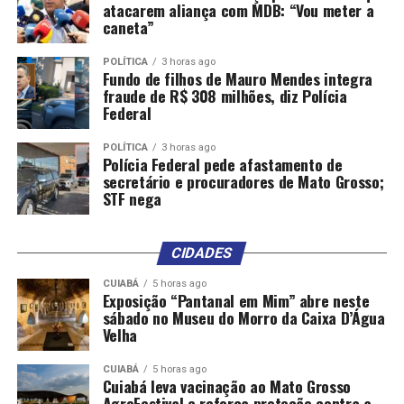
atacarem aliança com MDB: “Vou meter a
caneta”
POLÍTICA
3 horas ago
Fundo de filhos de Mauro Mendes integra
fraude de R$ 308 milhões, diz Polícia
Federal
POLÍTICA
3 horas ago
Polícia Federal pede afastamento de
secretário e procuradores de Mato Grosso;
STF nega
CIDADES
CUIABÁ
5 horas ago
Exposição “Pantanal em Mim” abre neste
sábado no Museu do Morro da Caixa D’Água
Velha
CUIABÁ
5 horas ago
Cuiabá leva vacinação ao Mato Grosso
AgroFestival e reforça proteção contra a