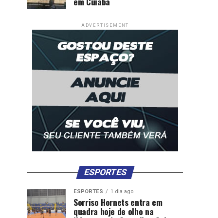
em Cuiabá
ADVERTISEMENT
ESPORTES
ESPORTES
1 dia ago
Sorriso Hornets entra em
quadra hoje de olho na