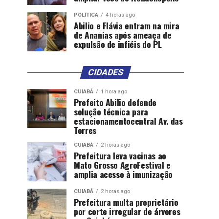
POLÍTICA
4 horas ago
Abilio e Flávia entram na mira
de Ananias após ameaça de
expulsão de infiéis do PL
CIDADES
CUIABÁ
1 hora ago
Prefeito Abilio defende
solução técnica para
estacionamentocentral Av. das
Torres
CUIABÁ
2 horas ago
Prefeitura leva vacinas ao
Mato Grosso AgroFestival e
amplia acesso à imunização
CUIABÁ
2 horas ago
Prefeitura multa proprietário
por corte irregular de árvores