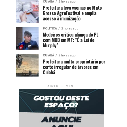
CUIABÁ
2 horas ago
Prefeitura leva vacinas ao Mato
Grosso AgroFestival e amplia
acesso à imunização
POLÍTICA
2 horas ago
Medeiros critica aliança do PL
com MDB em MT: “É a Lei de
Murphy”
CUIABÁ
2 horas ago
Prefeitura multa proprietário por
corte irregular de árvores em
Cuiabá
ADVERTISEMENT