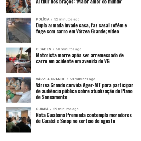
Arthur nos braços: ‘Maior amor do mundo’
primeiro trimestre de 2020, eles somavam 29,7
milhões.
POLÍCIA
32 minutos ago
Os dados mostram a dimensão da precarização das
Dupla armada invade casa, faz casal refém e
foge com carro em Várzea Grande; vídeo
relações de trabalho no país. O enfrentamento ao
subemprego, à informalidade, à terceirização e ao
trabalho intermitente é uma das reivindicações da Pauta
CIDADES
50 minutos ago
Motorista morre após ser arremessado de
da Classe Trabalhadora, um documento assinado
carro em acidente em avenida de VG
conjuntamente por oito centrais sindicais e entregue na
última terça-feira (29) ao presidente da República, Luiz
Inácio Lula da Silva.
VÁRZEA GRANDE
58 minutos ago
Várzea Grande convida Ager-MT para participar
de audiência pública sobre atualização do Plano
Uma das faces da precarização das relações entre
de Saneamento
empresas e o trabalhador é a chamada
“plataformização do trabalho”, ou seja, o uso de
CUIABÁ
59 minutos ago
mão de obra por empresas de internet, sem que haja
Nota Cuiabana Premiada contempla moradores
de Cuiabá e Sinop no sorteio de agosto
qualquer vínculo trabalhista entre eles.