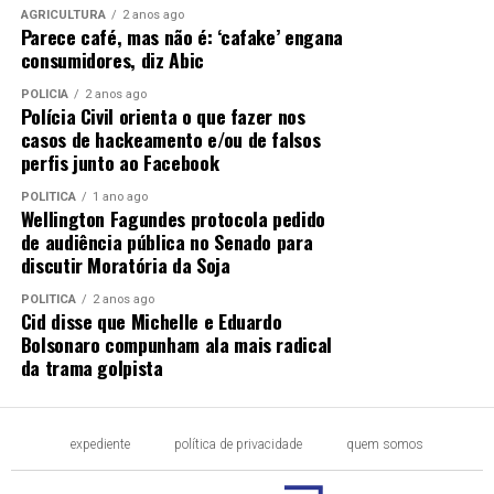
AGRICULTURA
2 anos ago
Parece café, mas não é: ‘cafake’ engana
O pesquisador do Ipea Sandro Carvalho explica que já
consumidores, diz Abic
havia uma tendência de aumento da precarização das
relações de trabalho mesmo antes do surgimento dos
POLÍCIA
2 anos ago
Polícia Civil orienta o que fazer nos
aplicativos de celular. Há muitos empregados informais,
casos de hackeamento e/ou de falsos
por exemplo, em segmentos não relacionados a
perfis junto ao Facebook
plataformas tecnológicas, como os setores da
construção e de alojamento e alimentação.
POLÍTICA
1 ano ago
Wellington Fagundes protocola pedido
de audiência pública no Senado para
“A precarização é uma
discutir Moratória da Soja
tendência que vem sendo
POLÍTICA
2 anos ago
Cid disse que Michelle e Eduardo
observada, com maior ou
Bolsonaro compunham ala mais radical
menor intensidade, desde
da trama golpista
os anos 90. A precarização
do trabalho é justamente a
expediente
política de privacidade
quem somos
institucionalização de