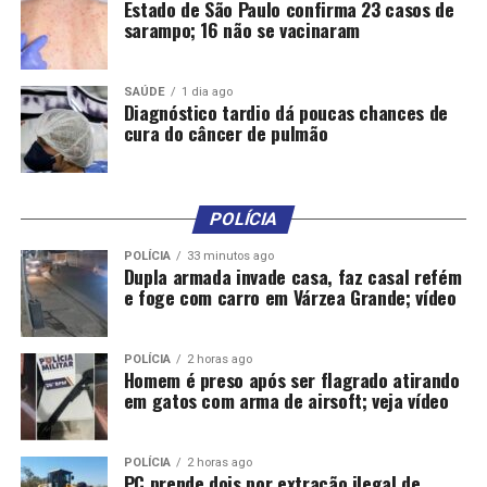
Estado de São Paulo confirma 23 casos de
aprovação de um projeto de lei complementar que
sarampo; 16 não se vacinaram
regulamente os direitos trabalhistas, previdenciários e
sindicais dos trabalhadores mediados por plataformas
SAÚDE
1 dia ago
no transporte de pessoas é outra reivindicação da pauta
Diagnóstico tardio dá poucas chances de
entregue ao presidente Lula na terça-feira.
cura do câncer de pulmão
Nesta quinta-feira (1º), Dia do Trabalhador,
manifestantes fazem um ato em São Paulo
contra a
POLÍCIA
precarização das relações de trabalho e o que eles
chamam de “exploração das empresas de
POLÍCIA
33 minutos ago
Dupla armada invade casa, faz casal refém
aplicativo”.
e foge com carro em Várzea Grande; vídeo
Os trabalhadores por conta própria sem CNPJ somam
19,1 milhões, segundo o IBGE, quase um em cada cinco
POLÍCIA
2 horas ago
Homem é preso após ser flagrado atirando
pessoas ocupadas no país.
em gatos com arma de airsoft; veja vídeo
“A grande maioria dos
POLÍCIA
2 horas ago
entregadores, para não
PC prende dois por extração ilegal de