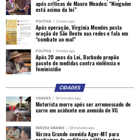
presidente da Federação
após críticas de Mauro Mendes: “Ninguém
está acima da lei”
Brasileira dos Motociclistas
Profissionais (Febramoto),
POLÍTICA
2 horas ago
Após operação, Virginia Mendes posta
Gilberto Almeida.
oração de São Bento nas redes e fala em
“combate ao mal”
O rendimento médio mensal de um empregado com
POLÍTICA
4 horas ago
Após 20 anos da Lei, Barbudo propõe
carteira assinada (R$ 3.145) é, segundo o IBGE, 51%
pacote de medidas contra violência e
maior do que aquele do trabalhador por conta
feminicídio
própria sem CNPJ (R$ 2.084).
“A plataformização do trabalho representou claramente
CIDADES
uma precarização do trabalho. Comparando a ocupação
CIDADES
50 minutos ago
de motoristas e entregadores antes e depois da
Motorista morre após ser arremessado de
carro em acidente em avenida de VG
introdução da das plataformas, você percebe
justamente uma menor renda, mais horas trabalhadas e
menor contribuição previdenciária, ou seja, essas
VÁRZEA GRANDE
58 minutos ago
ocupações eram menos precárias antes da introdução
Várzea Grande convida Ager-MT para
participar de audiência pública sobre