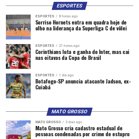
atrativo da atividade em apps, seguida dos ganhos
ESPORTES
obtidos.
ESPORTES
8 horas ago
Sorriso Hornets entra em quadra hoje de
A Amobitec ressalta que, nesse modelo de relação
olho na liderança da Superliga C de vôlei
de trabalho, os profissionais parceiros prestam
serviço em condição similar ao de autônomos e
defende a regulamentação dessas novas formas de
ESPORTES
21 horas ago
Corinthians luta e ganha do Inter, mas cai
trabalho.
nas oitavas da Copa do Brasil
“Há urgência em se avançar em uma regulamentação do
trabalho por aplicativos para que, respeitando-se as
ESPORTES
1 dia ago
características de autonomia e flexibilidade do modelo
Botafogo-SP anuncia atacante Jadson, ex-
Cuiabá
de negócio, os trabalhadores tenham acesso a benefícios
previdenciários básicos, como auxílio-doença e
aposentadoria. Cada vez mais um número maior de
trabalhadores recorre às plataformas para obter renda”,
MATO GROSSO
diz o diretor executivo da Amobitec, André Porto.
MATO GROSSO
3 dias ago
Mato Grosso cria cadastro estadual de
A Ifood, uma das empresas que usam a mão de obra de
pessoas condenadas por crime de estupro
trabalhadores autônomos intermediada por plataforma