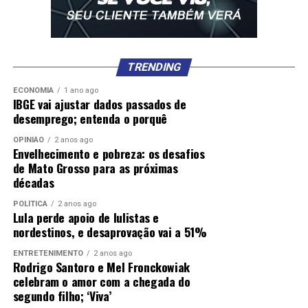
Plataformas de entrega e de transporte por aplicativo
usam trabalhadores autônomos para executar o
TRENDING
serviço contratado pelos clientes –
Foto: Rovena
Rosa/Agência Brasil
ECONOMIA
1 ano ago
IBGE vai ajustar dados passados de
desemprego; entenda o porquê
Ainda de acordo com a empresa “os entregadores
cadastrados no iFood são trabalhadores independentes
OPINIÃO
2 anos ago
Envelhecimento e pobreza: os desafios
que podem usar o aplicativo para gerar renda com
de Mato Grosso para as próximas
autonomia e flexibilidade. Eles podem ligar e desligar o
décadas
aplicativo a seu critério, a qualquer momento, decidir o
local onde oferecerão seus serviços, rejeitar entregas
POLÍTICA
2 anos ago
Lula perde apoio de lulistas e
que não considerem favoráveis, sem penalidade, e
nordestinos, e desaprovação vai a 51%
escolher a rota de entrega mais adequada. Os
entregadores podem trabalhar para aplicativos
ENTRETENIMENTO
2 anos ago
Rodrigo Santoro e Mel Fronckowiak
concorrentes sem qualquer exclusividade e, como
celebram o amor com a chegada do
trabalhadores autônomos, devem arcar com os custos
segundo filho; ‘Viva’
da atividade”.