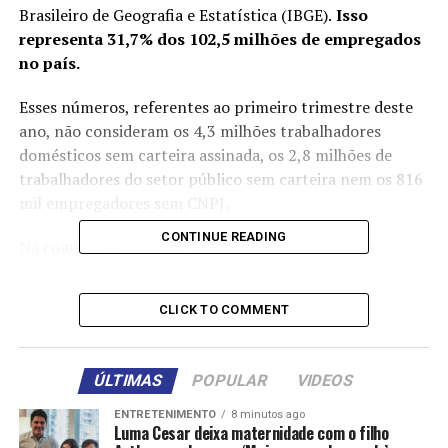
Brasileiro de Geografia e Estatística (IBGE).
Isso
representa 31,7% dos 102,5 milhões de empregados
no país.
Esses números, referentes ao primeiro trimestre deste
ano, não consideram os 4,3 milhões trabalhadores
domésticos sem carteira assinada, os 2,8 milhões de
trabalhadores do setor público sem carteira nem os 816
mil empregadores sem CNPJ.
CONTINUE READING
Na comparação com o primeiro trimestre do ano
passado, observam-se aumentos tanto no número
absoluto de autônomos informais e trabalhadores de
CLICK TO COMMENT
setor privado sem carteira (32,3 milhões) quanto na sua
proporção em relação ao total da população ocupada
(31,5%).
ÚLTIMAS
POPULAR
VIDEOS
Em cinco anos, o contingente de trabalhadores
ENTRETENIMENTO
8 minutos ago
Luma Cesar deixa maternidade com o filho
nessas situações cresceu quase 10%, já que, no