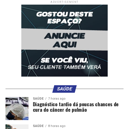
ADVERTISEMENT
DON'T MISS
Atlético-MG confirma Cuca como novo treinador
SAÚDE
SAÚDE
7 horas ago
Diagnóstico tardio dá poucas chances de
cura do câncer de pulmão
SAÚDE
8 horas ago