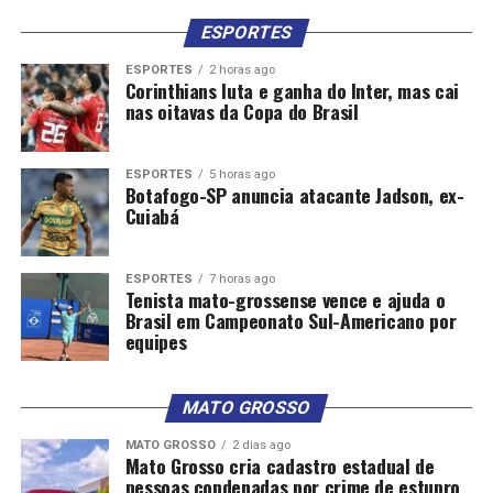
ESPORTES
ESPORTES
2 horas ago
Corinthians luta e ganha do Inter, mas cai
nas oitavas da Copa do Brasil
ESPORTES
5 horas ago
Botafogo-SP anuncia atacante Jadson, ex-
Cuiabá
ESPORTES
7 horas ago
Tenista mato-grossense vence e ajuda o
Brasil em Campeonato Sul-Americano por
equipes
MATO GROSSO
MATO GROSSO
2 dias ago
Mato Grosso cria cadastro estadual de
pessoas condenadas por crime de estupro