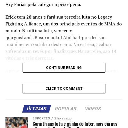
Ary Farias pela categoria peso-pena.
Erick tem 28 anos e fará sua terceira luta no Legacy
Fighting Alliance, um dos principais eventos de MMA do
mundo. Na última luta, venceu o
quirguistanês Busurmankul Abdibait por decisão
unânime, em outubro deste ano. Na estreia, acabou
sofrendo um revés por finalização. Na carreira, são 14
vitórias e três derrotas.
CONTINUE READING
Apesar de ter nascido em Sorriso, Erick sempre morou
em Sinop e começou sua trajetória nas artes marciais
mistas com 15 anos. Ele foi um dos fundadores de uma
CLICK TO COMMENT
das principais academias de luta em Sinop e, aos 18
anos, fez sua estreia profissional no MMA. Em seguida,
se mudou para Curitiba, onde se destacou em diversos
ÚLTIMAS
POPULAR
VIDEOS
eventos pelo Brasil e foi para os Estados Unidos.
ESPORTES
2 horas ago
Corinthians luta e ganha do Inter, mas cai nas
Do outro lado, estará Ary Farias, de 35 anos. Ele possui