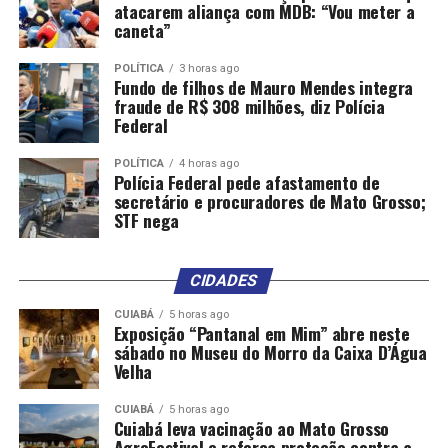
atacarem aliança com MDB: “Vou meter a
caneta”
POLÍTICA
3 horas ago
Fundo de filhos de Mauro Mendes integra
fraude de R$ 308 milhões, diz Polícia
Federal
POLÍTICA
4 horas ago
Polícia Federal pede afastamento de
secretário e procuradores de Mato Grosso;
STF nega
CIDADES
CUIABÁ
5 horas ago
Exposição “Pantanal em Mim” abre neste
sábado no Museu do Morro da Caixa D’Água
Velha
CUIABÁ
5 horas ago
Cuiabá leva vacinação ao Mato Grosso
AgroFestival e reforça proteção contra a