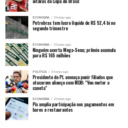
oitavas da Copa do Brasil
14 vitórias e quatro derrotas na carreira. Sua última luta
foi em março deste ano e venceu Carlos Vera por decisão
dividida no Shooto.
ECONOMIA
3 horas ago
Petrobras tem lucro líquido de R$ 52,4 bi no
segundo trimestre
Receba em seu WhatsApp informações publicadas em Só
Notícias. Clique aqui.
ECONOMIA
3 horas ago
Ninguém acerta Mega-Sena; prêmio acumula
para R$ 165 milhões
POLÍTICA
3 horas ago
Comentários
Presidente do PL ameaça punir filiados que
atacarem aliança com MDB: “Vou meter a
caneta”
RELATED TOPICS:
CALIFÓRNIA
DESTAQUE
ESPORTES
EVENTO
FARÁ
LUTA
LUTADOR
MMA
PRINCIPAL
ECONOMIA
3 horas ago
SINOPENSE
Pix amplia participação nos pagamentos em
bares e restaurantes
UP NEXT
Com saída de Rafinha, lateral sinopense deve iniciar
2025 como titular absoluto no São Paulo