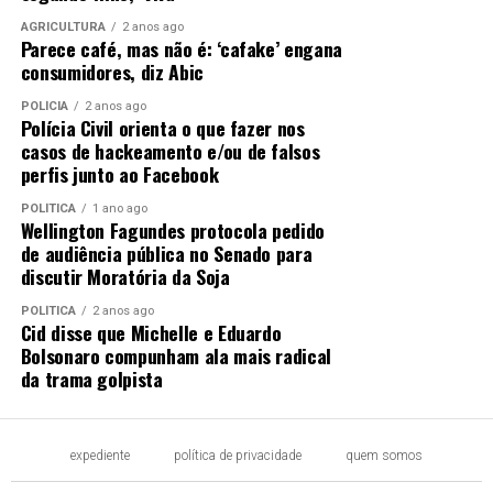
AGRICULTURA
2 anos ago
Parece café, mas não é: ‘cafake’ engana
consumidores, diz Abic
POLÍCIA
2 anos ago
Polícia Civil orienta o que fazer nos
casos de hackeamento e/ou de falsos
perfis junto ao Facebook
POLÍTICA
1 ano ago
Wellington Fagundes protocola pedido
de audiência pública no Senado para
discutir Moratória da Soja
POLÍTICA
2 anos ago
Cid disse que Michelle e Eduardo
Bolsonaro compunham ala mais radical
da trama golpista
expediente
política de privacidade
quem somos