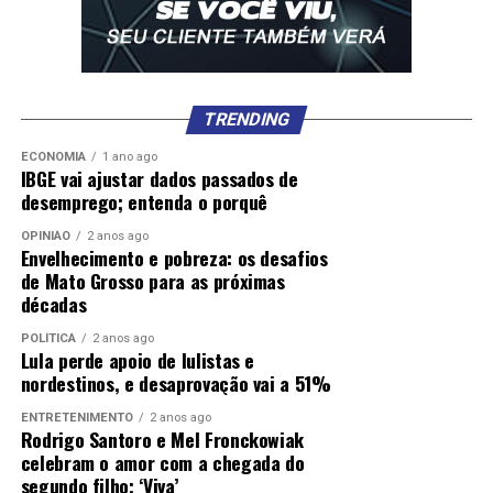
TRENDING
ECONOMIA
1 ano ago
IBGE vai ajustar dados passados de
desemprego; entenda o porquê
OPINIÃO
2 anos ago
Envelhecimento e pobreza: os desafios
de Mato Grosso para as próximas
décadas
POLÍTICA
2 anos ago
Lula perde apoio de lulistas e
nordestinos, e desaprovação vai a 51%
ENTRETENIMENTO
2 anos ago
Rodrigo Santoro e Mel Fronckowiak
celebram o amor com a chegada do
segundo filho; ‘Viva’