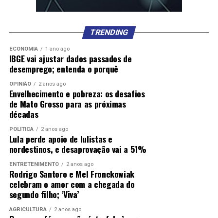
TRENDING
ECONOMIA
1 ano ago
IBGE vai ajustar dados passados de
desemprego; entenda o porquê
OPINIÃO
2 anos ago
Envelhecimento e pobreza: os desafios
de Mato Grosso para as próximas
décadas
POLÍTICA
2 anos ago
Lula perde apoio de lulistas e
nordestinos, e desaprovação vai a 51%
ENTRETENIMENTO
2 anos ago
Rodrigo Santoro e Mel Fronckowiak
celebram o amor com a chegada do
segundo filho; ‘Viva’
AGRICULTURA
2 anos ago