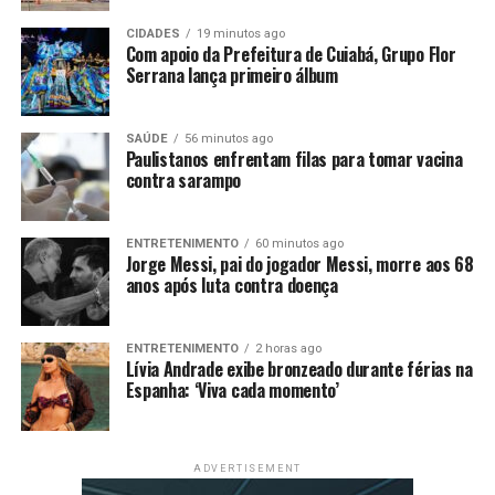
democracia, direitos humanos e diálogo. Será lembrado
para sempre como um nome que defendeu que a paz é a
CIDADES
19 minutos ago
mais importante condição para o desenvolvimento”,
Com apoio da Prefeitura de Cuiabá, Grupo Flor
Serrana lança primeiro álbum
concluiu Lula.
Jimmy Carter, um fazendeiro que, como presidente dos
SAÚDE
56 minutos ago
Estados Unidos, enfrentou uma economia desfavorável e
Paulistanos enfrentam filas para tomar vacina
contra sarampo
a crise de reféns no Irã, e que também intermediou a paz
entre Israel e Egito e recebeu o prêmio Nobel da Paz por
seu trabalho humanitário, morreu em casa, na Geórgia,
ENTRETENIMENTO
60 minutos ago
no domingo (29).
Jorge Messi, pai do jogador Messi, morre aos 68
anos após luta contra doença
Democrata, Carter serviu na Casa Branca entre janeiro
de 1977 e janeiro de 1981. Tendo vivido mais que
ENTRETENIMENTO
2 horas ago
qualquer outro ex-presidente na história dos Estados
Lívia Andrade exibe bronzeado durante férias na
Unidos, viu sua reputação aumentar depois que deixou o
Espanha: ‘Viva cada momento’
cargo – feito que ele mesmo reconheceu.
Prêmio Nobel
ADVERTISEMENT