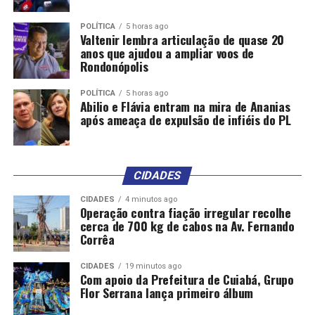
RELATED TOPICS:
CARTER
DESTAQUE
DOS
EUA
EXPRESIDENTE
JIMMY
LAMENTA
LULA
MORTE
POLITICA
POLÍTICA
5 horas ago
Valtenir lembra articulação de quase 20
anos que ajudou a ampliar voos de
UP NEXT
Rondonópolis
Começam ser instalados equipamentos no Hospital
Central em Cuiabá; assista
POLÍTICA
5 horas ago
Abilio e Flávia entram na mira de Ananias
DON'T MISS
Governo federal publica lista de feriados e pontos
após ameaça de expulsão de infiéis do PL
facultativos de 2025; veja
CIDADES
CIDADES
4 minutos ago
Operação contra fiação irregular recolhe
cerca de 700 kg de cabos na Av. Fernando
Corrêa
CIDADES
19 minutos ago
Com apoio da Prefeitura de Cuiabá, Grupo
Flor Serrana lança primeiro álbum