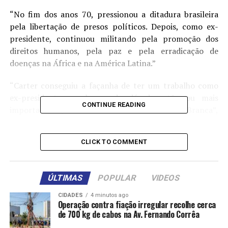
“No fim dos anos 70, pressionou a ditadura brasileira
pela libertação de presos políticos. Depois, como ex-
presidente, continuou militando pela promoção dos
direitos humanos, pela paz e pela erradicação de
doenças na África e na América Latina.”
“Carter conseguiu a façanha de ter um trabalho como
ex-presidente, ao longo de décadas, tão ou mais
CONTINUE READING
importante que o seu mandato na Casa Branca”,
completou.
CLICK TO COMMENT
No post, Lula cita ainda que o ex-presidente norte-
americano “criticou ações militares unilaterais de
superpotências e o uso de drones assassinos”, além de
ÚLTIMAS
POPULAR
VIDEOS
ter trabalhado junto ao Brasil na mediação de conflitos
na Venezuela e na ajuda ao Haiti.
CIDADES
4 minutos ago
Operação contra fiação irregular recolhe cerca
de 700 kg de cabos na Av. Fernando Corrêa
“Criou o Centro Carter, uma referência mundial em