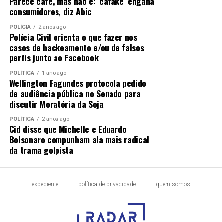
Parece café, mas não é: ‘cafake’ engana
consumidores, diz Abic
POLÍCIA
2 anos ago
Polícia Civil orienta o que fazer nos
casos de hackeamento e/ou de falsos
perfis junto ao Facebook
POLÍTICA
1 ano ago
Wellington Fagundes protocola pedido
de audiência pública no Senado para
discutir Moratória da Soja
POLÍTICA
2 anos ago
Cid disse que Michelle e Eduardo
Bolsonaro compunham ala mais radical
da trama golpista
expediente
política de privacidade
quem somos