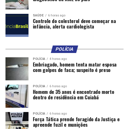
internacionais, para promover a democracia e os
direitos humanos e para promover o desenvolvimento
SAÚDE
6 horas ago
econômico e social’”, disse o comitê à Reuters.
Controle do colesterol deve começar na
infância, alerta cardiologista
E acrescentou: “No início deste outono, o comitê teve o
prazer de parabenizá-lo por seu 100º aniversário,
afirmando que seu trabalho em prol da paz, da
POLÍCIA
democracia e dos direitos humanos será lembrado por
POLÍCIA
4 horas ago
mais 100 anos ou mais”.
Embriagado, homem tenta matar esposa
com golpes de faca; suspeito é preso
*Com informações da agência Reuters.
Relacionadas
POLÍCIA
6 horas ago
Homem de 35 anos é encontrado morto
dentro de residência em Cuiabá
POLÍCIA
6 horas ago
Força Tática prende foragido da Justiça e
apreende fuzil e munições