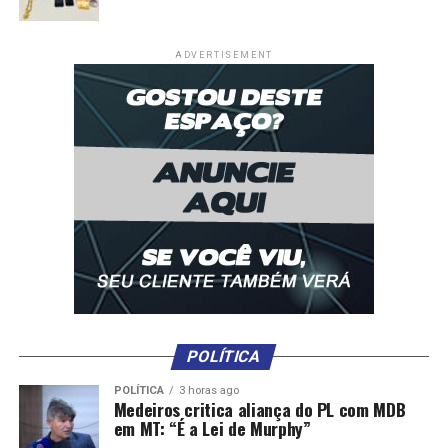
ADVERTISEMENT
Ex-presidente dos EUA, Jimmy Carter morre aos 100
anos
Brasileira morre em incêndio em hotel na Tailândia,
dizem autoridades
POLÍTICA
Comentários
POLÍTICA
3 horas ago
Medeiros critica aliança do PL com MDB
em MT: “É a Lei de Murphy”