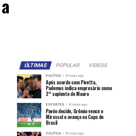
 a
ÚLTIMAS
POPULAR
VIDEOS
POLÍTICA
8 horas ago
Após acordo com Pivetta,
Podemos indica empresário como
2° suplente de Mauro
ESPORTES
8 horas ago
Pavón decide, Grêmio vence o
Mirassol e avança na Copa do
Brasil
POLÍTICA
8 horas ago