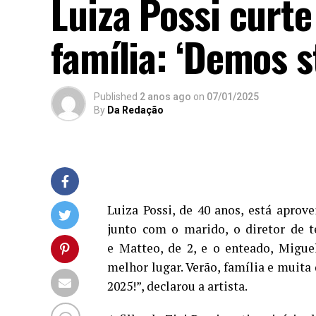
Luiza Possi curte
família: ‘Demos st
Published
2 anos ago
on
07/01/2025
By
Da Redação
Luiza Possi, de 40 anos, está aprove
junto com o marido, o diretor de te
e Matteo, de 2, e o enteado, Migue
melhor lugar. Verão, família e muita
2025!”, declarou a artista.