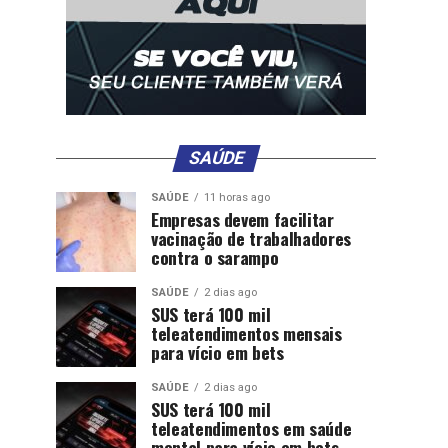
SAÚDE
SAÚDE
11 horas ago
Empresas devem facilitar
vacinação de trabalhadores
contra o sarampo
SAÚDE
2 dias ago
SUS terá 100 mil
teleatendimentos mensais
para vício em bets
SAÚDE
2 dias ago
SUS terá 100 mil
teleatendimentos em saúde
mental para vício em bets