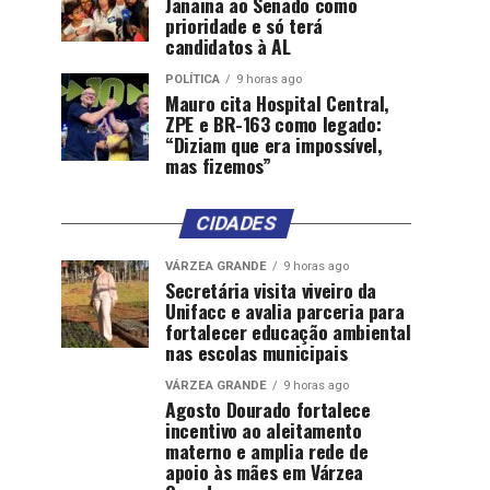
Janaina ao Senado como
prioridade e só terá
candidatos à AL
POLÍTICA
9 horas ago
Mauro cita Hospital Central,
ZPE e BR-163 como legado:
“Diziam que era impossível,
mas fizemos”
CIDADES
VÁRZEA GRANDE
9 horas ago
Secretária visita viveiro da
Unifacc e avalia parceria para
fortalecer educação ambiental
nas escolas municipais
VÁRZEA GRANDE
9 horas ago
Agosto Dourado fortalece
incentivo ao aleitamento
materno e amplia rede de
apoio às mães em Várzea