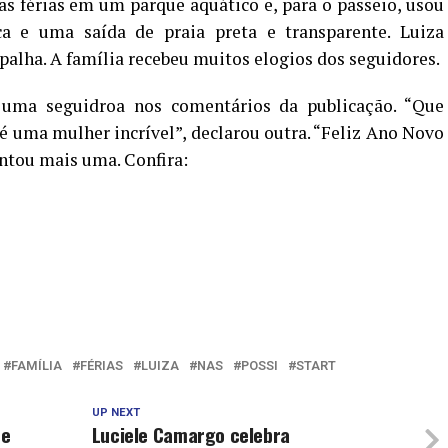
 das férias em um parque aquático e, para o passeio, usou
ca e uma saída de praia preta e transparente. Luiza
alha. A família recebeu muitos elogios dos seguidores.
u uma seguidroa nos comentários da publicação. “Que
 é uma mulher incrível”, declarou outra. “Feliz Ano Novo
centou mais uma. Confira:
FAMÍLIA
FÉRIAS
LUIZA
NAS
POSSI
START
UP NEXT
de
Luciele Camargo celebra