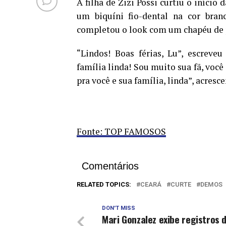
A filha de Zizi Possi curtiu o início
um biquíni fio-dental na cor bran
completou o look com um chapéu de p
“Lindos! Boas férias, Lu”, escreve
família linda! Sou muito sua fã, você
pra você e sua família, linda”, acres
Fonte: TOP FAMOSOS
Comentários
RELATED TOPICS:
CEARÁ
CURTE
DEMOS
DON'T MISS
Mari Gonzalez exibe registros 