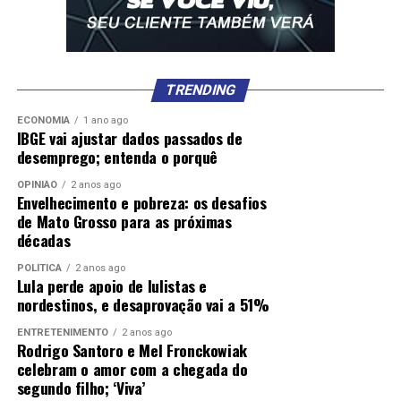
TRENDING
ECONOMIA
1 ano ago
IBGE vai ajustar dados passados de
desemprego; entenda o porquê
OPINIÃO
2 anos ago
Envelhecimento e pobreza: os desafios
de Mato Grosso para as próximas
décadas
POLÍTICA
2 anos ago
Lula perde apoio de lulistas e
nordestinos, e desaprovação vai a 51%
ENTRETENIMENTO
2 anos ago
Rodrigo Santoro e Mel Fronckowiak
celebram o amor com a chegada do
segundo filho; ‘Viva’