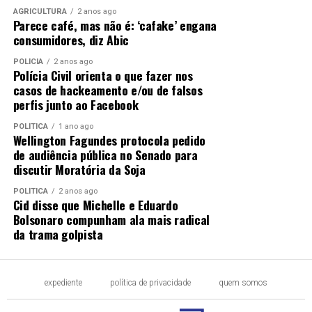
AGRICULTURA
2 anos ago
Parece café, mas não é: ‘cafake’ engana
consumidores, diz Abic
POLÍCIA
2 anos ago
Polícia Civil orienta o que fazer nos
casos de hackeamento e/ou de falsos
perfis junto ao Facebook
POLÍTICA
1 ano ago
Wellington Fagundes protocola pedido
de audiência pública no Senado para
discutir Moratória da Soja
POLÍTICA
2 anos ago
Cid disse que Michelle e Eduardo
Bolsonaro compunham ala mais radical
da trama golpista
expediente
política de privacidade
quem somos