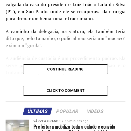
calçada da casa do presidente Luiz Inácio Lula da Silva
(PT), em São Paulo, onde ele se recuperava da cirurgia
para drenar um hematoma intracraniano.
A caminho da delegacia, na viatura, ela também teria
dito que, pelo tamanho, o policial não seria um “macaco”
e sim um “gorila”.
A audiência de custódia é um procedimento padrão. Ela
serve para o juiz avaliar a legalidade da prisão e o
CONTINUE READING
tratamento dispensado ao preso.
O juiz Marcelo Duarte da Silva, da 2.ª Vara Federal
CLICK TO COMMENT
Criminal de São Paulo, contrariou o Ministério Público
Federal, que pediu a conversão da prisão em flagrante
em preventiva, e mandou soltar Maria Cristina.
ÚLTIMAS
POPULAR
VIDEOS
“O crime imputado à custodiada não foi praticado com
VÁRZEA GRANDE
16 minutos ago
violência ou grave ameaça à pessoa, pelo que a soltura,
Prefeitura mobiliza toda a cidade e convida