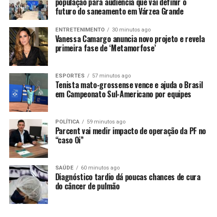
população para audiência que vai definir o
ao menos em princípio, não trará riscos à ordem pública
futuro do saneamento em Várzea Grande
além daqueles a que a sociedade está obrigada a
suportar diariamente”, diz a decisão.
ENTRETENIMENTO
30 minutos ago
Vanessa Camargo anuncia novo projeto e revela
primeira fase de ‘Metamorfose’
Ela precisará cumprir uma série de medidas cautelares,
como recolhimento domiciliar noturno e proibição de
viajar para fora do Brasil. Maria Cristina tem cidadania
ESPORTES
57 minutos ago
suíça. Também está proibida de chegar a menos de 200
Tenista mato-grossense vence e ajuda o Brasil
em Campeonato Sul-Americano por equipes
metros da casa de Lula.
Maria Cristina tem um antecedente criminal, por injúria
POLÍTICA
59 minutos ago
racial, contra um diplomata chinês.
Parcent vai medir impacto de operação da PF no
“caso Oi”
SAÚDE
60 minutos ago
Diagnóstico tardio dá poucas chances de cura
do câncer de pulmão
Comentários