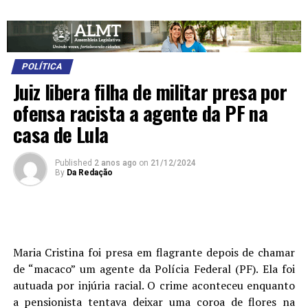
POLÍTICA
Juiz libera filha de militar presa por
ofensa racista a agente da PF na
casa de Lula
Published
2 anos ago
on
21/12/2024
By
Da Redação
M
aria Cristina foi presa em flagrante depois de chamar
de “macaco” um agente da Polícia Federal (PF). Ela foi
autuada por injúria racial. O crime aconteceu enquanto
a pensionista tentava deixar uma coroa de flores na