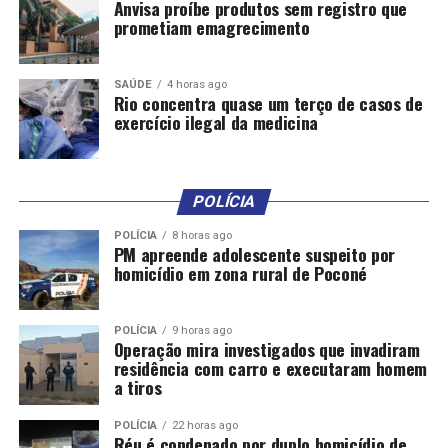
Anvisa proíbe produtos sem registro que
prometiam emagrecimento
SAÚDE
4 horas ago
Rio concentra quase um terço de casos de
exercício ilegal da medicina
POLÍCIA
POLÍCIA
8 horas ago
PM apreende adolescente suspeito por
homicídio em zona rural de Poconé
POLÍCIA
9 horas ago
Operação mira investigados que invadiram
residência com carro e executaram homem
a tiros
POLÍCIA
22 horas ago
Réu é condenado por duplo homicídio de