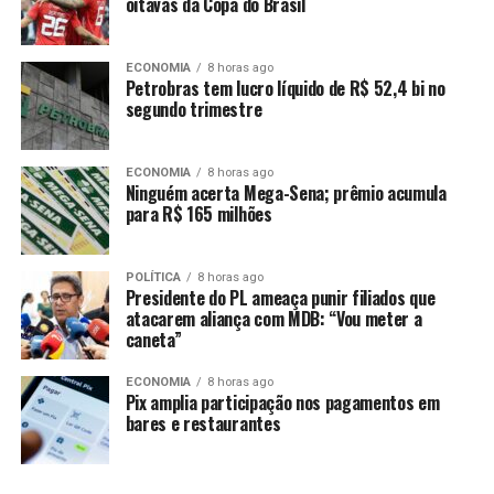
Suzana Gullo exibe registros de viagem por Nova York e
oitavas da Copa do Brasil
se declara a Mion: ‘T. Amo’
DON'T MISS
ECONOMIA
8 horas ago
Rafaella Justus se declara em aniversário a Cesar Tralli:
Petrobras tem lucro líquido de R$ 52,4 bi no
‘Pai postiço que a vida me deu’
segundo trimestre
ECONOMIA
8 horas ago
Ninguém acerta Mega-Sena; prêmio acumula
para R$ 165 milhões
POLÍTICA
8 horas ago
Presidente do PL ameaça punir filiados que
atacarem aliança com MDB: “Vou meter a
caneta”
ECONOMIA
8 horas ago
Pix amplia participação nos pagamentos em
bares e restaurantes