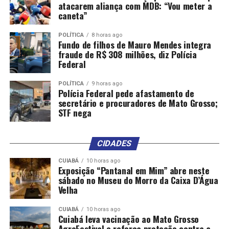
atacarem aliança com MDB: “Vou meter a
caneta”
POLÍTICA
8 horas ago
Fundo de filhos de Mauro Mendes integra
fraude de R$ 308 milhões, diz Polícia
Federal
POLÍTICA
9 horas ago
Polícia Federal pede afastamento de
secretário e procuradores de Mato Grosso;
STF nega
CIDADES
CUIABÁ
10 horas ago
Exposição “Pantanal em Mim” abre neste
sábado no Museu do Morro da Caixa D’Água
Velha
CUIABÁ
10 horas ago
Cuiabá leva vacinação ao Mato Grosso
AgroFestival e reforça proteção contra a