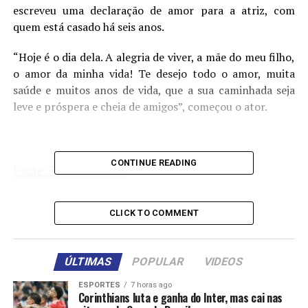
escreveu uma declaração de amor para a atriz, com
quem está casado há seis anos.
“Hoje é o dia dela. A alegria de viver, a mãe do meu filho,
o amor da minha vida! Te desejo todo o amor, muita
saúde e muitos anos de vida, que a sua caminhada seja
leve e próspera e cheia de amigos”, começou o ator.
CONTINUE READING
Fonte: TOP FAMOSOS
CLICK TO COMMENT
Comentários
RELATED TOPICS:
AMO
ANIVERSÁRIO
ATRIZ
CLAUDIA
ÚLTIMAS
POPULAR
VIDEOS
DECLARA
HOMEM
JARBAS
MELLO
RAIA
ESPORTES
7 horas ago
Corinthians luta e ganha do Inter, mas cai nas
UP NEXT