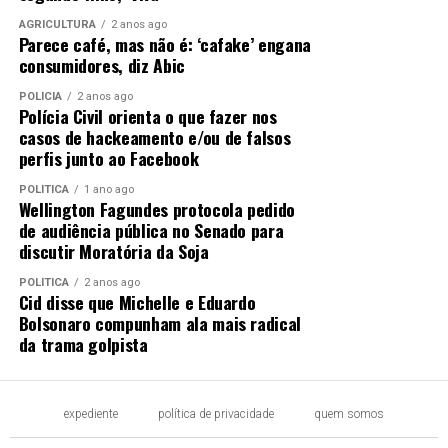
AGRICULTURA
2 anos ago
Parece café, mas não é: ‘cafake’ engana
consumidores, diz Abic
POLÍCIA
2 anos ago
Polícia Civil orienta o que fazer nos
casos de hackeamento e/ou de falsos
perfis junto ao Facebook
POLÍTICA
1 ano ago
Wellington Fagundes protocola pedido
de audiência pública no Senado para
discutir Moratória da Soja
POLÍTICA
2 anos ago
Cid disse que Michelle e Eduardo
Bolsonaro compunham ala mais radical
da trama golpista
expediente
política de privacidade
quem somos