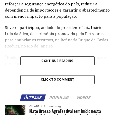
reforçar a segurança energética do país, reduzir a
dependência de importações e garantir o abastecimento
com menor impacto para a população.
Silveira participou, ao lado do presidente Luiz Inácio
Lula da Silva, da cerimônia promovida pela Petrobras
para anunciar os recursos, na Refinaria Duque de Caxias
(Reduc), no Rio de Janeiro.
“Podemos, queremos e estamos ampliando o refino do
CONTINUE READING
nosso petróleo aqui no Brasil. Isso é segurança de
suprimento e soberania energética. Nossas refinarias
diminuem o preço do combustível e economizam o
CLICK TO COMMENT
dinheiro de todos, têm impacto na inflação, no preço do
alimento que chega à mesa do trabalhador e em toda a
economia”, afirmou Silveira.
ÚLTIMAS
POPULAR
VIDEOS
O ministro destacou também o potencial do Brasil na
CUIABÁ
2 minutos ago
Mato Grosso AgroFestival tem início nesta
produção de combustíveis sustentáveis para a aviação.