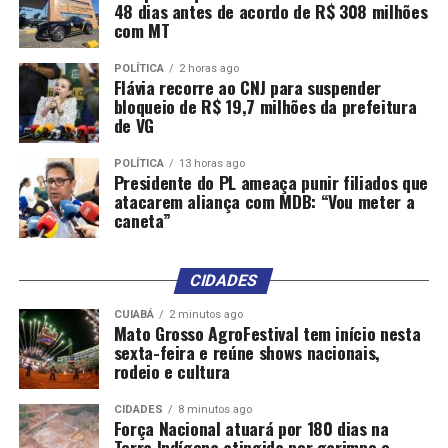
48 dias antes de acordo de R$ 308 milhões
com MT
POLÍTICA
2 horas ago
Flávia recorre ao CNJ para suspender
bloqueio de R$ 19,7 milhões da prefeitura
de VG
POLÍTICA
13 horas ago
Presidente do PL ameaça punir filiados que
atacarem aliança com MDB: “Vou meter a
caneta”
CIDADES
CUIABÁ
2 minutos ago
Mato Grosso AgroFestival tem início nesta
sexta-feira e reúne shows nacionais,
rodeio e cultura
CIDADES
8 minutos ago
Força Nacional atuará por 180 dias na
Terra Indígena atingida por garimpo e