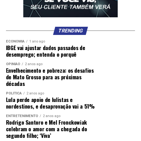
TRENDING
ECONOMIA
1 ano ago
IBGE vai ajustar dados passados de
desemprego; entenda o porquê
OPINIÃO
2 anos ago
Envelhecimento e pobreza: os desafios
de Mato Grosso para as próximas
décadas
POLÍTICA
2 anos ago
Lula perde apoio de lulistas e
nordestinos, e desaprovação vai a 51%
ENTRETENIMENTO
2 anos ago
Rodrigo Santoro e Mel Fronckowiak
celebram o amor com a chegada do
segundo filho; ‘Viva’