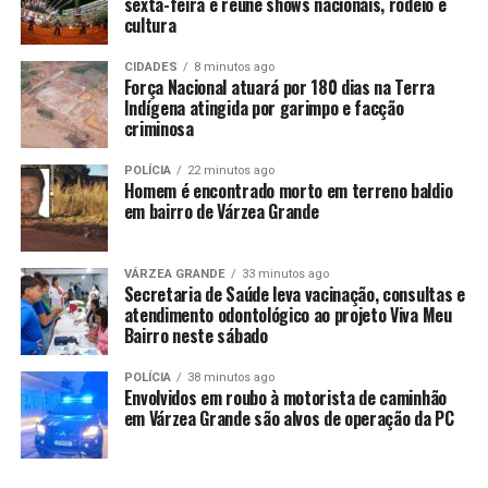
sexta-feira e reúne shows nacionais, rodeio e
“Nos próximos meses, a Reduc começará a produzir 50
cultura
mil metros cúbicos por mês de SAF [combustível
sustentável de aviação] com conteúdo renovável. O
CIDADES
8 minutos ago
Força Nacional atuará por 180 dias na Terra
Brasil está saindo na frente, sendo um dos principais
Indígena atingida por garimpo e facção
fornecedores de SAF do mundo. Isso é fruto da Lei do
criminosa
Combustível do Futuro, que aprovamos no ano
passado”, destacou.
POLÍCIA
22 minutos ago
Homem é encontrado morto em terreno baldio
em bairro de Várzea Grande
A Petrobras já concluiu os testes de produção de SAF
com até 1,2% de óleo técnico de milho e recebeu
autorização da Agência Nacional do Petróleo, Gás
VÁRZEA GRANDE
33 minutos ago
Secretaria de Saúde leva vacinação, consultas e
Natural e Biocombustíveis (ANP) para iniciar a produção
atendimento odontológico ao projeto Viva Meu
comercial.
Bairro neste sábado
Também foram anunciadas a ampliação da capacidade
POLÍCIA
38 minutos ago
produtiva de Diesel S10 da Reduc em 76 mil barris por
Envolvidos em roubo à motorista de caminhão
em Várzea Grande são alvos de operação da PC
dia, a construção de uma nova central termoelétrica
voltada à eficiência energética e a implantação de uma
planta dedicada ao SAF 100% renovável no Complexo de