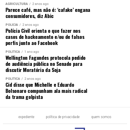
AGRICULTURA
2 anos ago
Parece café, mas não é: ‘cafake’ engana
consumidores, diz Abic
POLÍCIA
2 anos ago
Polícia Civil orienta o que fazer nos
casos de hackeamento e/ou de falsos
perfis junto ao Facebook
POLÍTICA
1 ano ago
Wellington Fagundes protocola pedido
de audiência pública no Senado para
discutir Moratória da Soja
POLÍTICA
2 anos ago
Cid disse que Michelle e Eduardo
Bolsonaro compunham ala mais radical
da trama golpista
expediente
política de privacidade
quem somos