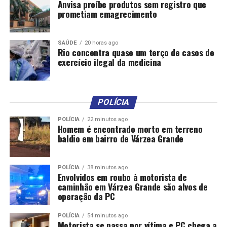
Anvisa proíbe produtos sem registro que
prometiam emagrecimento
Fonte: EBC Economia
SAÚDE
20 horas ago
Comentários
Rio concentra quase um terço de casos de
exercício ilegal da medicina
RELATED TOPICS:
DIZ
ENERGÉTICA
INVESTIMENTOS
PETROBRAS
REFORÇAM
SEGURANÇA
SILVEIRA
POLÍCIA
UP NEXT
Ministério revisa para baixo projeção de superávit
POLÍCIA
22 minutos ago
comercial
Homem é encontrado morto em terreno
baldio em bairro de Várzea Grande
DON'T MISS
Balança comercial tem menor superávit para junho em 6
anos
POLÍCIA
38 minutos ago
Envolvidos em roubo à motorista de
caminhão em Várzea Grande são alvos de
operação da PC
POLÍCIA
54 minutos ago
Motorista se passa por vítima e PC chega a