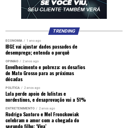
TRENDING
ECONOMIA
1 ano ago
IBGE vai ajustar dados passados de
desemprego; entenda o porquê
OPINIÃO
2 anos ago
Envelhecimento e pobreza: os desafios
de Mato Grosso para as próximas
décadas
POLÍTICA
2 anos ago
Lula perde apoio de lulistas e
nordestinos, e desaprovação vai a 51%
ENTRETENIMENTO
2 anos ago
Rodrigo Santoro e Mel Fronckowiak
celebram o amor com a chegada do
segundo filho; ‘Viva’