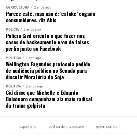
AGRICULTURA
2 anos ago
Parece café, mas não é: ‘cafake’ engana
consumidores, diz Abic
POLÍCIA
2 anos ago
Polícia Civil orienta o que fazer nos
casos de hackeamento e/ou de falsos
perfis junto ao Facebook
POLÍTICA
1 ano ago
Wellington Fagundes protocola pedido
de audiência pública no Senado para
discutir Moratória da Soja
POLÍTICA
2 anos ago
Cid disse que Michelle e Eduardo
Bolsonaro compunham ala mais radical
da trama golpista
expediente
política de privacidade
quem somos