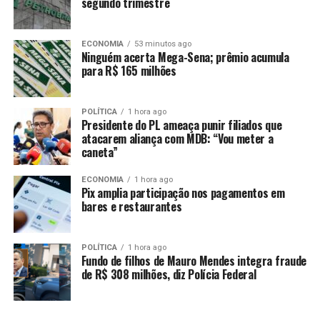
segundo trimestre
ECONOMIA
53 minutos ago
Exportações de café batem recorde,
Ninguém acerta Mega-Sena; prêmio acumula
para R$ 165 milhões
apesar de problemas logísticos, diz
entidade
POLÍTICA
1 hora ago
Presidente do PL ameaça punir filiados que
atacarem aliança com MDB: “Vou meter a
caneta”
Principais pressões sobre inflação
ECONOMIA
1 hora ago
vieram de distúrbios no clima, diz
Pix amplia participação nos pagamentos em
bares e restaurantes
IBGE
POLÍTICA
1 hora ago
Em setembro, quase
60% do território brasileiro ficou
Fundo de filhos de Mauro Mendes integra fraude
sob risco de queimadas
, conforme a ministra do Meio
de R$ 308 milhões, diz Polícia Federal
Ambiente e Mudanças Climáticas, Marina Silva.
Enquanto isso, o o levantamento do Mapa do Fogo do