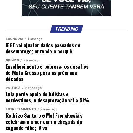
TRENDING
ECONOMIA
1 ano ago
IBGE vai ajustar dados passados de
desemprego; entenda o porquê
OPINIÃO
2 anos ago
Envelhecimento e pobreza: os desafios
de Mato Grosso para as próximas
décadas
POLÍTICA
2 anos ago
Lula perde apoio de lulistas e
nordestinos, e desaprovação vai a 51%
ENTRETENIMENTO
2 anos ago
Rodrigo Santoro e Mel Fronckowiak
celebram o amor com a chegada do
segundo filho; ‘Viva’