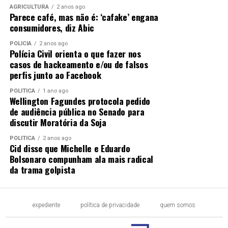
AGRICULTURA
2 anos ago
Parece café, mas não é: ‘cafake’ engana
consumidores, diz Abic
POLÍCIA
2 anos ago
Polícia Civil orienta o que fazer nos
casos de hackeamento e/ou de falsos
perfis junto ao Facebook
POLÍTICA
1 ano ago
Wellington Fagundes protocola pedido
de audiência pública no Senado para
discutir Moratória da Soja
POLÍTICA
2 anos ago
Cid disse que Michelle e Eduardo
Bolsonaro compunham ala mais radical
da trama golpista
expediente
política de privacidade
quem somos