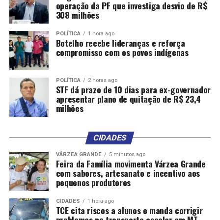
operação da PF que investiga desvio de R$
308 milhões
POLÍTICA
1 hora ago
Botelho recebe lideranças e reforça
compromisso com os povos indígenas
POLÍTICA
2 horas ago
STF dá prazo de 10 dias para ex-governador
apresentar plano de quitação de R$ 23,4
milhões
CIDADES
VÁRZEA GRANDE
5 minutos ago
Feira da Família movimenta Várzea Grande
com sabores, artesanato e incentivo aos
pequenos produtores
CIDADES
1 hora ago
TCE cita riscos a alunos e manda corrigir
problemas no transporte escolar em MT