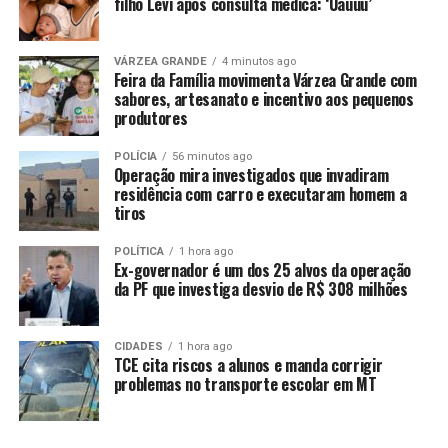
filho Levi após consulta médica: ‘Uauuu’
veicular. O homem alegou que pegou a droga de um
terceiro, na MT-485, na Estrada do Morocó.
VÁRZEA GRANDE
4 minutos ago
Ele afirmou ainda que foi contratado por uma
Feira da Família movimenta Várzea Grande com
sabores, artesanato e incentivo aos pequenos
organização criminosa para levar a carga até o
produtores
município de Sinop pelo valor de R$ 200 mil. O suspeito,
o veículo e os entorpecentes foram encaminhados à
POLÍCIA
56 minutos ago
Operação mira investigados que invadiram
delegacia.
residência com carro e executaram homem a
tiros
Disque-denúncia
POLÍTICA
1 hora ago
A sociedade pode contribuir com as ações da Polícia
Ex-governador é um dos 25 alvos da operação
Militar de qualquer cidade do Estado, sem precisar se
da PF que investiga desvio de R$ 308 milhões
identificar, por meio do 190, ou disque-denúncia
0800.065.3939.
CIDADES
1 hora ago
TCE cita riscos a alunos e manda corrigir
Fonte:
Governo MT – MT
problemas no transporte escolar em MT