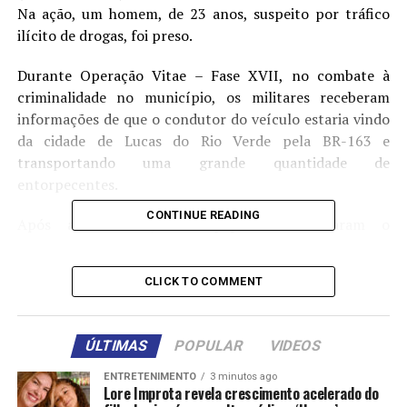
Na ação, um homem, de 23 anos, suspeito por tráfico
ilícito de drogas, foi preso.
Durante Operação Vitae – Fase XVII, no combate à
criminalidade no município, os militares receberam
informações de que o condutor do veículo estaria vindo
da cidade de Lucas do Rio Verde pela BR-163 e
transportando uma grande quantidade de
entorpecentes.
CONTINUE READING
Após a denúncia, as equipes intensificaram o
policiamento nas proximidades da rodovia, momento em
que identificaram o carro. Ao perceber aproximação da
CLICK TO COMMENT
PM, o suspeito tentou fugir em alta velocidade, mas foi
detido em seguida.
ÚLTIMAS
POPULAR
VIDEOS
Durante abordagem, foi constatado que ele possuía uma
passagem criminal por tráfico de drogas. Os militares
ENTRETENIMENTO
3 minutos ago
Lore Improta revela crescimento acelerado do
também flagraram 20 tabletes de skank depois da busca