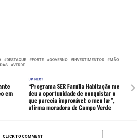
O
DESTAQUE
FORTE
GOVERNO
INVESTIMENTOS
MÃO
DAS
VERDE
UP NEXT
rante
“Programa SER Família Habitação me
co em
deu a oportunidade de conquistar o
que parecia improvável: o meu lar”,
afirma moradora de Campo Verde
CLICK TO COMMENT