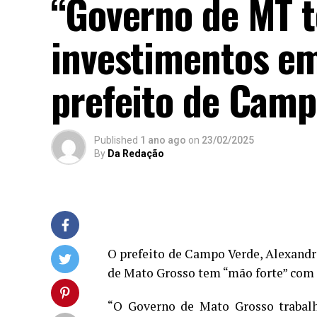
“Governo de MT 
investimentos em
prefeito de Camp
Published
1 ano ago
on
23/02/2025
By
Da Redação
O prefeito de Campo Verde, Alexandre
de Mato Grosso tem “mão forte” com 
“O Governo de Mato Grosso trabalha