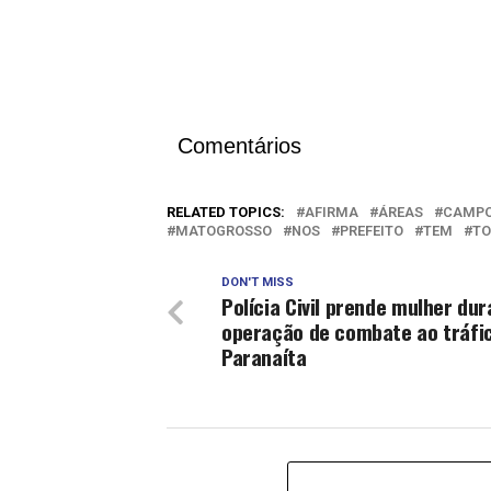
Comentários
RELATED TOPICS:
AFIRMA
ÁREAS
CAMP
MATOGROSSO
NOS
PREFEITO
TEM
TO
DON'T MISS
Polícia Civil prende mulher du
operação de combate ao tráfi
Paranaíta