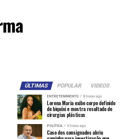
irma
ÚLTIMAS
POPULAR
VIDEOS
ENTRETENIMENTO
8 horas ago
Lorena Maria exibe corpo definido
de biquíni e mostra resultado de
cirurgias plásticas
POLÍTICA
9 horas ago
Caso dos consignados abriu
caminho para investigação que