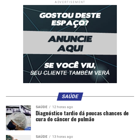
ADVERTISEMENT
DON'T MISS
Fortalecido, vice-prefeito tem participação direta nas
decisões de Moretti
SAÚDE
SAÚDE
12 horas ago
Diagnóstico tardio dá poucas chances de
cura do câncer de pulmão
SAÚDE
13 horas ago