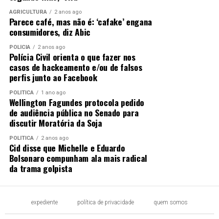
AGRICULTURA
2 anos ago
Parece café, mas não é: ‘cafake’ engana
consumidores, diz Abic
POLÍCIA
2 anos ago
Polícia Civil orienta o que fazer nos
casos de hackeamento e/ou de falsos
perfis junto ao Facebook
POLÍTICA
1 ano ago
Wellington Fagundes protocola pedido
de audiência pública no Senado para
discutir Moratória da Soja
POLÍTICA
2 anos ago
Cid disse que Michelle e Eduardo
Bolsonaro compunham ala mais radical
da trama golpista
expediente
política de privacidade
quem somos