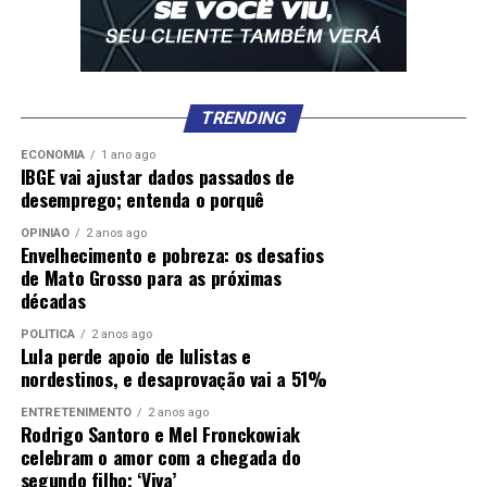
TRENDING
ECONOMIA
1 ano ago
IBGE vai ajustar dados passados de
desemprego; entenda o porquê
OPINIÃO
2 anos ago
Envelhecimento e pobreza: os desafios
de Mato Grosso para as próximas
décadas
POLÍTICA
2 anos ago
Lula perde apoio de lulistas e
nordestinos, e desaprovação vai a 51%
ENTRETENIMENTO
2 anos ago
Rodrigo Santoro e Mel Fronckowiak
celebram o amor com a chegada do
segundo filho; ‘Viva’