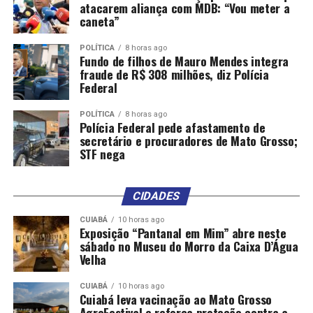
atacarem aliança com MDB: “Vou meter a
caneta”
POLÍTICA
8 horas ago
Fundo de filhos de Mauro Mendes integra
fraude de R$ 308 milhões, diz Polícia
Federal
POLÍTICA
8 horas ago
Polícia Federal pede afastamento de
secretário e procuradores de Mato Grosso;
STF nega
CIDADES
CUIABÁ
10 horas ago
Exposição “Pantanal em Mim” abre neste
sábado no Museu do Morro da Caixa D’Água
Velha
CUIABÁ
10 horas ago
Cuiabá leva vacinação ao Mato Grosso
AgroFestival e reforça proteção contra a