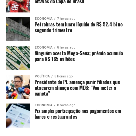
oitavas da Copa do Brasil
Bianchini comparou a estratégia a conter desperdícios
em casa: “É como fechar uma torneira com vazamento.
Se não fecharmos, a água — ou nesse caso, o dinheiro
ECONOMIA
7 horas ago
público — vai embora. Ao conter esse desperdício,
Petrobras tem lucro líquido de R$ 52,4 bi no
segundo trimestre
conseguimos direcionar os recursos para o que
realmente importa à população de Cuiabá”, afirmou.
ECONOMIA
8 horas ago
Ninguém acerta Mega-Sena; prêmio acumula
para R$ 165 milhões
POLÍTICA
8 horas ago
Comentários
Presidente do PL ameaça punir filiados que
atacarem aliança com MDB: “Vou meter a
caneta”
RELATED TOPICS:
ABILIO
AFIRMA
ATÉ
BILHÃO
DESTAQUE
ECONOMIA
FIM
GESTÃO
MANDATO
ECONOMIA
8 horas ago
POLITICA
PROJETA
SECRETÁRIO
Pix amplia participação nos pagamentos em
bares e restaurantes
UP NEXT
Prefeita de VG quita 43% da dívida deixada por Kalil e
avança para a privatização do DAE