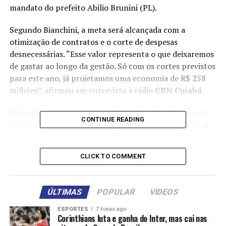
mandato do prefeito Abilio Brunini (PL).
Segundo Bianchini, a meta será alcançada com a
otimização de contratos e o corte de despesas
desnecessárias. “Esse valor representa o que deixaremos
de gastar ao longo da gestão. Só com os cortes previstos
para este ano, já projetamos uma economia de R$ 258
milhões”, afirmou em entrevista à rádio
CBN Cuiabá
.
Na semana passada, ao completar 100 dias de governo,
CONTINUE READING
Abilio já havia anunciado a superação da meta inicial de
economizar R$ 100 milhões no período. A economia real
chegou a R$ 138 milhões.
CLICK TO COMMENT
O secretário destacou que a projeção de R$ 1 bilhão tem
base nos contratos revisados desde o início do mandato.
ÚLTIMAS
POPULAR
VIDEOS
Segundo ele, 881 contratos foram analisados até o
momento.
ESPORTES
7 horas ago
Corinthians luta e ganha do Inter, mas cai nas