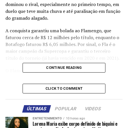
dominou o rival, especialmente no primeiro tempo, em
duelo que teve muita chuva e até paralisação em função
do gramado alagado.
A conquista garantiu uma bolada ao Flamengo, que
faturou cerca de R$ 12 milhões pelo título, enquanto o
Botafogo faturou R$ 6,05 milhões. Por sinal, o Fla é o
maior campeão da Supercopa e garantiu o terceiro
título do torneio (já havia vencido em 2020 e em 2021).
CONTINUE READING
O Flamengo, agora, volta as atenções para o
Campeonato Carioca. O próximo compromisso é contra
a Portuguesa, nesta quarta-feira, às 19h (de Brasília), no
CLICK TO COMMENT
Parque do Sabiá, em Uberlândia. O Botafogo, por sua
vez, enfrenta o Nova Iguaçu, nesta quinta-feira, às
21h45 (de Brasília), no Moça Bonita.
ÚLTIMAS
POPULAR
VIDEOS
O jogo – O técnico Carlos Leiria promoveu a estreia de
ENTRETENIMENTO
10 horas ago
Lorena Maria exibe corpo definido de biquíni e
Artur no Botafogo, enquanto Lucas Halter foi mantido