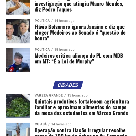
O Botafogo diminuiu aos 41 minutos. Rossi defendeu o
investigação que atingiu Mauro Mendes,
chute de Artur, mas, no rebote, Patrick de Paula, que
diz Pedro Taques
tinha acabado de entrar, chutou e marcou.
POLÍTICA
14 horas ago
Flávio Bolsonaro ignora Janaina e diz que
Nos acréscimos, Filipe Luís colocou Danilo, que fez a
eleger Medeiros ao Senado é “questão de
estreia pelo Flamengo, e Evertton Araújo. Saíram Léo
honra”
Pereira e De La Cruz. O Fla, de forma categórica,
conquistou o título da Supercopa Rei.
POLÍTICA
18 horas ago
Medeiros critica aliança do PL com MDB
em MT: “É a Lei de Murphy”
CIDADES
Comentários
VÁRZEA GRANDE
13 horas ago
Quintais produtivos fortalecem agricultura
familiar e aproximam alimentos do campo
RELATED TOPICS:
BOTAFOGO
BRUNO
DESTAQUE
DOIS
da mesa dos estudantes em Várzea Grande
ESPORTES
FLAMENGO
GANHA
HENRIQUE
SUPERCOPA
TRI
VENCE
CUIABÁ
14 horas ago
Operação contra fiação irregular recolhe
UP NEXT
cerca de 700 kg de cabos na Av. Fernando