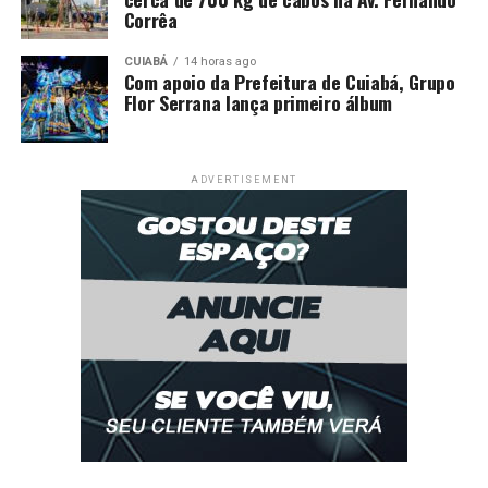
Cuiabá vence Academia em Rondonópolis pela 6ª rodada
Corrêa
do Mato-grossense
CUIABÁ
14 horas ago
DON'T MISS
Com apoio da Prefeitura de Cuiabá, Grupo
Mixto goleia o Luverdense e classifica para o mata-
Flor Serrana lança primeiro álbum
mata do estadual de forma antecipada
ADVERTISEMENT