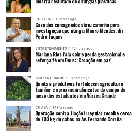
mostra resultado de cirurgias plásticas
na zaga (Bastos, em processo de recondicionamento
físico, ficou no banco). Já Filipe Luís apostou na trinca
ofensiva formada por Michael, Plata e Bruno Henrique
POLÍTICA
12 horas ago
Caso dos consignados abriu caminho para
no Flamengo. Arrascaeta, que aprimora a forma física,
investigação que atingiu Mauro Mendes, diz
iniciou entre os reservas. No aquecimento, Gerson
Pedro Taques
sentiu um incômodo na perna direita, mas foi para o
jogo.
ENTRETENIMENTO
12 horas ago
Mariana Rios fala sobre perda gestacional e
reforça fé em Deus: ‘Coração em paz’
A primeira investida de perigo foi rubro-negra. Wesley
recebeu pela direita e cruzou, mas ninguém conseguiu
completar. A bola passou perigosamente pela área e saiu
VÁRZEA GRANDE
13 horas ago
Quintais produtivos fortalecem agricultura
pela linha de fundo, à direita. A pressão inicial do
familiar e aproximam alimentos do campo da
Flamengo deu resultado. Aos nove minutos, Bruno
mesa dos estudantes em Várzea Grande
Henrique recebeu, passou pela marcação, invadiu a área
e foi derrubado por Lucas Halter. Pênalti. Bruno
CUIABÁ
14 horas ago
Operação contra fiação irregular recolhe cerca
Henrique cobrou, John ainda tocou nela, mas não evitou:
de 700 kg de cabos na Av. Fernando Corrêa
1 a 0.
Com chuva forte em Belém, o gramado do Mangueirão