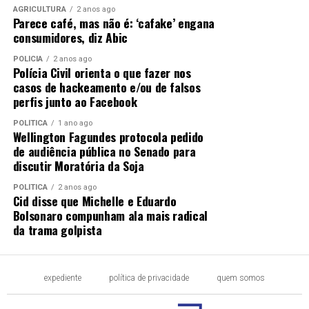
AGRICULTURA
2 anos ago
Parece café, mas não é: ‘cafake’ engana
consumidores, diz Abic
POLÍCIA
2 anos ago
Polícia Civil orienta o que fazer nos
casos de hackeamento e/ou de falsos
perfis junto ao Facebook
POLÍTICA
1 ano ago
Wellington Fagundes protocola pedido
de audiência pública no Senado para
discutir Moratória da Soja
POLÍTICA
2 anos ago
Cid disse que Michelle e Eduardo
Bolsonaro compunham ala mais radical
da trama golpista
expediente
política de privacidade
quem somos