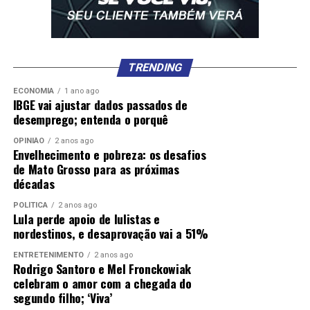
TRENDING
ECONOMIA
1 ano ago
IBGE vai ajustar dados passados de
desemprego; entenda o porquê
OPINIÃO
2 anos ago
Envelhecimento e pobreza: os desafios
de Mato Grosso para as próximas
décadas
POLÍTICA
2 anos ago
Lula perde apoio de lulistas e
nordestinos, e desaprovação vai a 51%
ENTRETENIMENTO
2 anos ago
Rodrigo Santoro e Mel Fronckowiak
celebram o amor com a chegada do
segundo filho; ‘Viva’