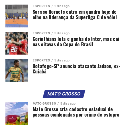
ESPORTES
2 dias ago
Sorriso Hornets entra em quadra hoje de
Oficina: Mude a sua água e mude a sua vida – 9h às 11h
olho na liderança da Superliga C de vôlei
Oficina de Olaria – 14h às 16h
ESPORTES
3 dias ago
Oficina: A Imagem que Fala – O Poder dos Acessórios no
Corinthians luta e ganha do Inter, mas cai
Dia a Dia – 14h às 16h
nas oitavas da Copa do Brasil
Sábado (28)
ESPORTES
3 dias ago
Botafogo-SP anuncia atacante Jadson, ex-
Oficina de Olaria – 13h às 15h
Cuiabá
Oficina: Construindo potências: mulheres fortes,
emoções inteligentes – 14h às 16h
MATO GROSSO
Oficina de Olaria – 16h às 18h
MATO GROSSO
5 dias ago
Mato Grosso cria cadastro estadual de
#PraCegoVer
pessoas condenadas por crime de estupro
A imagem mostra as mulheres que participaram da