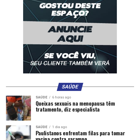
ou em ações sociais. Precisamos aprender a valorizar o
que é nosso, nossa raiz, e isso fortalece o corpo e a
alma”, destacou.
Além das oficinas e palestras, a Feira Viva Mulher conta
com exposição e venda de produtos artesanais,
gastronomia, moda e cosméticos produzidos por
mulheres empreendedoras. Para o secretário de Turismo
e Desenvolvimento Econômico, Fernando Medeiros, a
feira vai além do incentivo comercial, é uma
oportunidade de transformação. “Queremos fomentar o
empreendedorismo feminino, valorizar o trabalho das
SAÚDE
mulheres e oferecer uma programação rica, voltada ao
desenvolvimento pessoal e profissional delas. Teremos
SAÚDE
6 horas ago
Queixas sexuais na menopausa têm
diversas ações ao longo do mês”, afirmou.
tratamento, diz especialista
As oficinas e palestras têm vagas limitadas, e as
inscrições podem ser feitas pelo link:
SAÚDE
1 dia ago
Paulistanos enfrentam filas para tomar
https://forms.gle/qZWtCKwp28QEed346
. A
vacina contra sarampo