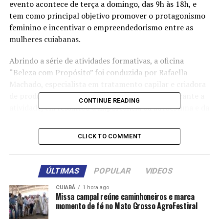
evento acontece de terça a domingo, das 9h às 18h, e
tem como principal objetivo promover o protagonismo
feminino e incentivar o empreendedorismo entre as
mulheres cuiabanas.
Abrindo a série de atividades formativas, a oficina
“Beleza com Propósito” foi conduzida por Rafaella
Machado, especialista em tratamento capilar e criadora
de produtos voltados ao cuidado com os fios. Durante a
CONTINUE READING
atividade, ela ressaltou a importância da autoestima e da
confiança que nasce a partir do cuidado com o próprio
corpo, em especial, com o cabelo.
CLICK TO COMMENT
“Por que esse tema? Porque eu acredito que todos nós
temos uma beleza única. Assim como tudo o que Deus
ÚLTIMAS
POPULAR
VIDEOS
criou tem um propósito, a nossa beleza também tem,
inclusive os nossos cabelos. Eles comunicam algo,
CUIABÁ
1 hora ago
Missa campal reúne caminhoneiros e marca
transmitem mensagens sobre quem somos: nossa
momento de fé no Mato Grosso AgroFestival
essência, nosso humor, nossa personalidade, e até o