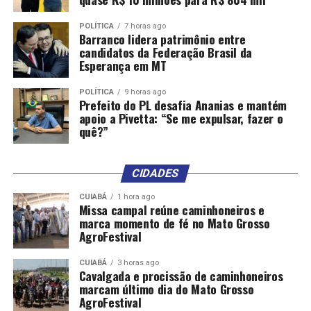
Sexta-feira (20)
POLÍTICA
7 horas ago
Barranco lidera patrimônio entre
Oficina de Olaria – 9h às 11h
candidatos da Federação Brasil da
Esperança em MT
Oficina: O Caminho Emocional para uma Carreira
Próspera – 9h às 11h
POLÍTICA
9 horas ago
Prefeito do PL desafia Ananias e mantém
apoio a Pivetta: “Se me expulsar, fazer o
Oficina: Técnicas de produtividade no
quê?”
empreendedorismo – 14h às 16h
Oficina de Olaria – 14h às 16h
CIDADES
CUIABÁ
1 hora ago
Sábado (21)
Missa campal reúne caminhoneiros e
marca momento de fé no Mato Grosso
Oficina de Olaria – 13h às 15h
AgroFestival
Palestra: Como encantar e fidelizar seu cliente – 14h às
CUIABÁ
3 horas ago
Cavalgada e procissão de caminhoneiros
16h
marcam último dia do Mato Grosso
AgroFestival