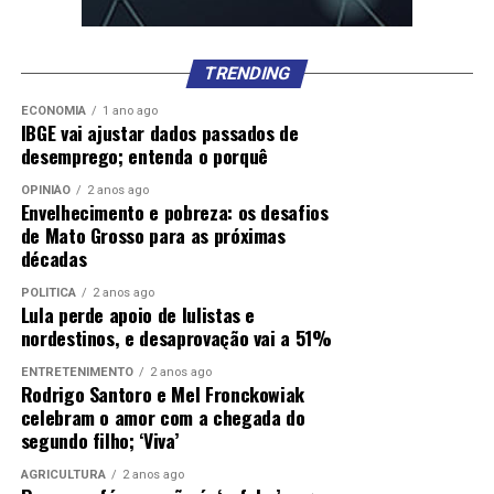
DON'T MISS
Sine de Cuiabá oferece vaga para engenheiro com
salário de R$ 12 mil e outras 350 oportunidades
TRENDING
ECONOMIA
1 ano ago
IBGE vai ajustar dados passados de
desemprego; entenda o porquê
OPINIÃO
2 anos ago
Envelhecimento e pobreza: os desafios
de Mato Grosso para as próximas
décadas
POLÍTICA
2 anos ago
Lula perde apoio de lulistas e
nordestinos, e desaprovação vai a 51%
ENTRETENIMENTO
2 anos ago
Rodrigo Santoro e Mel Fronckowiak
celebram o amor com a chegada do
segundo filho; ‘Viva’
AGRICULTURA
2 anos ago