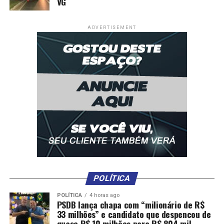
VG
Oficina de Olaria – 16h às 18h
Segunda-feira (16)
ADVERTISEMENT
Oficina: Empreender com Clareza – 9h às 11h
Palestra: Vamos falar sobre dinheiro – 14h às 16h
Terça-feira (17)
Oficina: Autocuidado – 9h às 11h
Oficina: Gestão de tempo – 14h às 16h
Quarta-feira (18)
POLÍTICA
Oficina: Empreender com Clareza – 9h às 11h
POLÍTICA
4 horas ago
Palestra: Importância do Google Meu Negócio – 14h às
PSDB lança chapa com “milionário de R$
33 milhões” e candidato que despencou de
16h
quase R$ 10 milhões para R$ 804 mil