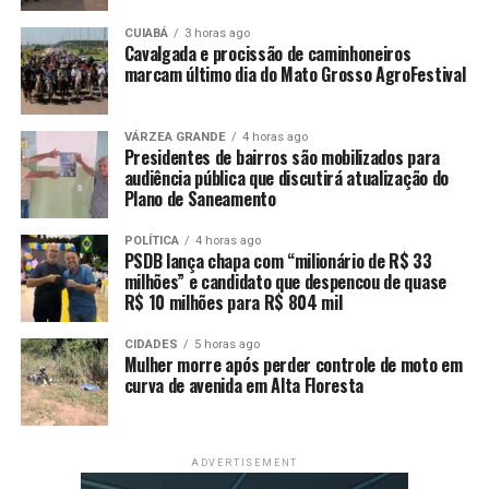
nosso posicionamento diante da vida. É essencial que as
mulheres entendam esse valor e saibam que, ao se
CUIABÁ
3 horas ago
Cavalgada e procissão de caminhoneiros
posicionarem, estão comunicando ao mundo quem são.
marcam último dia do Mato Grosso AgroFestival
Essa comunicação precisa ser feita com consciência e
intenção”, explicou Rafaella.
VÁRZEA GRANDE
4 horas ago
Presidentes de bairros são mobilizados para
A especialista foi convidada por meio da rede Mulher
audiência pública que discutirá atualização do
Potência, grupo que tem atuado na mobilização de
Plano de Saneamento
temas ligados ao empoderamento feminino. Na oficina,
além da abordagem teórica, Rafaella promoveu
POLÍTICA
4 horas ago
PSDB lança chapa com “milionário de R$ 33
dinâmicas voltadas à reconexão com a beleza natural e à
milhões” e candidato que despencou de quase
valorização da identidade pessoal das participantes.
R$ 10 milhões para R$ 804 mil
A cabeleireira Iza Beatriz Morais, moradora do bairro
CIDADES
5 horas ago
Mulher morre após perder controle de moto em
Lixeira, externou sobre a importância da oficina para sua
curva de avenida em Alta Floresta
vivência pessoal e profissional: “Já sofri muito com meu
cabelo, tentei alisar, mas hoje entendo que o melhor é
cuidar da saúde dele. Eu levo esse aprendizado para
ADVERTISEMENT
todas as pessoas com quem trabalho, seja no particular