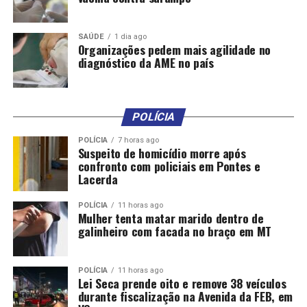
programação segue nesta sexta-feira e sábado com
palestra sobre o tema “O Empreendedorismo muda
vidas” e Oficina de Olaria em vários horários. Confira
SAÚDE
1 dia ago
Organizações pedem mais agilidade no
abaixo o cronograma.
diagnóstico da AME no país
Cronograma da “Feira Viva Mulher” – Museu do Rio
Sexta-feira (13)
POLÍCIA
POLÍCIA
7 horas ago
Palestra: Como o Empreendedorismo muda vidas – 9h às
Suspeito de homicídio morre após
11h
confronto com policiais em Pontes e
Lacerda
Oficina de Olaria – 9h às 11h
POLÍCIA
11 horas ago
Mulher tenta matar marido dentro de
Oficina de Olaria – 14h às 16h
galinheiro com facada no braço em MT
Sábado (14)
POLÍCIA
11 horas ago
Lei Seca prende oito e remove 38 veículos
Oficina de Olaria – 13h às 15h
durante fiscalização na Avenida da FEB, em