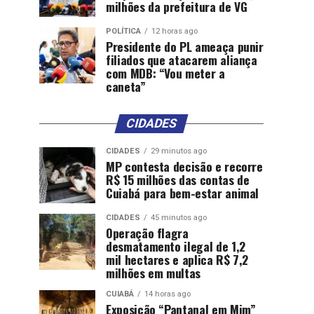
milhões da prefeitura de VG
POLÍTICA
12 horas ago
Presidente do PL ameaça punir
filiados que atacarem aliança
com MDB: “Vou meter a
caneta”
CIDADES
CIDADES
29 minutos ago
MP contesta decisão e recorre
R$ 15 milhões das contas de
Cuiabá para bem-estar animal
CIDADES
45 minutos ago
Operação flagra
desmatamento ilegal de 1,2
mil hectares e aplica R$ 7,2
milhões em multas
CUIABÁ
14 horas ago
Exposição “Pantanal em Mim”