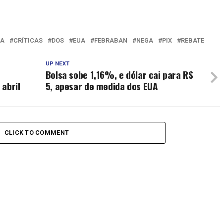
IA
CRÍTICAS
DOS
EUA
FEBRABAN
NEGA
PIX
REBATE
UP NEXT
Bolsa sobe 1,16%, e dólar cai para R$
abril
5, apesar de medida dos EUA
CLICK TO COMMENT