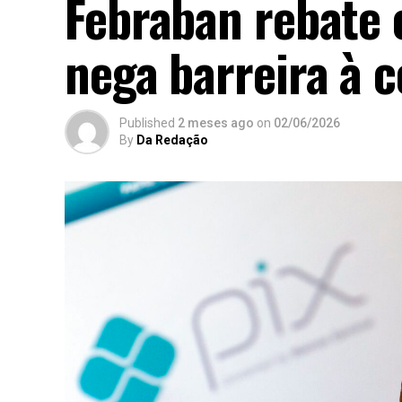
Febraban rebate c
nega barreira à 
Published
2 meses ago
on
02/06/2026
By
Da Redação