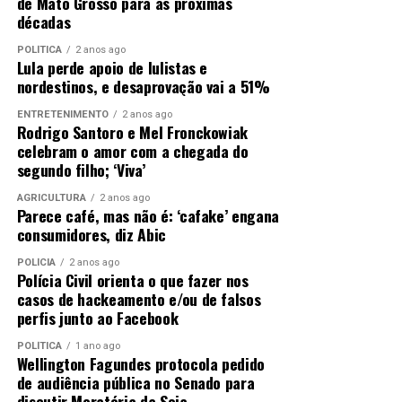
de Mato Grosso para as próximas
décadas
POLÍTICA
2 anos ago
Lula perde apoio de lulistas e
nordestinos, e desaprovação vai a 51%
ENTRETENIMENTO
2 anos ago
Rodrigo Santoro e Mel Fronckowiak
celebram o amor com a chegada do
segundo filho; ‘Viva’
AGRICULTURA
2 anos ago
Parece café, mas não é: ‘cafake’ engana
consumidores, diz Abic
POLÍCIA
2 anos ago
Polícia Civil orienta o que fazer nos
casos de hackeamento e/ou de falsos
perfis junto ao Facebook
POLÍTICA
1 ano ago
Wellington Fagundes protocola pedido
de audiência pública no Senado para
discutir Moratória da Soja