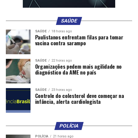
RELATED TOPICS:
APONTADO
COMO
DESEMBARGADOR
DESTAQUE
FAISSAL
FINANCEIRA
MOVIMENTAÇÃO
PELA
POLITICA
POR
RESPONSÁVEL
SAÚDE
UP NEXT
PF flagra transferências bancárias de empresas do
SAÚDE
18 horas ago
Paulistanos enfrentam filas para tomar
agronegócio de MT para alvos de operação
vacina contra sarampo
DON'T MISS
Advogado também é alvo da Polícia Federal por suposto
esquema de venda de sentenças no TJ
SAÚDE
22 horas ago
Organizações pedem mais agilidade no
diagnóstico da AME no país
SAÚDE
23 horas ago
Controle do colesterol deve começar na
infância, alerta cardiologista
POLÍCIA
POLÍCIA
21 horas ago