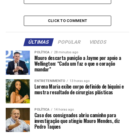
Exercendo seu segundo mandato de deputado, Faissal
trabalhou no gabinete de Dirceu entre 2017 e 2018 e
CLICK TO COMMENT
teria atuado, de acordo com a Polícia Federal, como
intermediário em operações relacionadas ao
recebimento de recursos, pagamento de despesas
ÚLTIMAS
POPULAR
VIDEOS
familiares e negociações imobiliárias realizadas por meio
de terceiros, com o objetivo de conferir aparência de
POLÍTICA
28 minutos ago
Mauro descarta punição a Jayme por apoio a
legalidade às transações.
Wellington: “Cada um faz o que o coração
mandar”
Entre os elementos identificados estão depósitos e
saques em espécie que, somados, ultrapassam R$ 3,2
ENTRETENIMENTO
13 horas ago
Lorena Maria exibe corpo definido de biquíni e
milhões oriundos de empresas do agronegócio que
mostra resultado de cirurgias plásticas
possuíam litígios agrários em trâmite no Tribunal.
Dirceu dos Santos está afastado do TJMT desde março
POLÍTICA
14 horas ago
Caso dos consignados abriu caminho para
por determinação do Conselho Nacional de Justiça (CNJ)
investigação que atingiu Mauro Mendes, diz
por suspeitas de obtenção de vantagens e troca de
Pedro Taques
decisões judiciais.