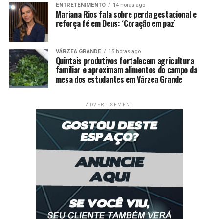
ENTRETENIMENTO
14 horas ago
Mandados de busca e apreensão domiciliar, busca
Mariana Rios fala sobre perda gestacional e
reforça fé em Deus: ‘Coração em paz’
pessoal e medidas de afastamento dos sigilos bancário,
fiscal e telemático de investigados foram cumpridos
nesta segunda-feira. As casas de Dirceu e Faissal foram
VÁRZEA GRANDE
15 horas ago
vasculhadas pelos federais em busca de documentos e
Quintais produtivos fortalecem agricultura
familiar e aproximam alimentos do campo da
elementos probatórios.
mesa dos estudantes em Várzea Grande
Um relógio Rolex, 11 canetas de luxo da marca
Montblanc, uma pistola, um revólver e até um fuzil,
ADVERTISEMENT
além de munições, foram apreendidos pela Polícia
Federal.
Comentários