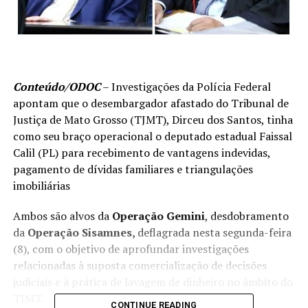
Conteúdo/ODOC
– Investigações da Polícia Federal
apontam que o desembargador afastado do Tribunal de
Justiça de Mato Grosso (TJMT), Dirceu dos Santos, tinha
como seu braço operacional o deputado estadual Faissal
Calil (PL) para recebimento de vantagens indevidas,
pagamento de dívidas familiares e triangulações
imobiliárias
Ambos são alvos da
Operação Gemini
, desdobramento
da
Operação Sisamnes,
deflagrada nesta segunda-feira
(8), com o objetivo de aprofundar investigações
relacionadas à suposta comercialização de decisões
judiciais e à prática de lavagem de dinheiro no âmbito do
TJMT.
CONTINUE READING