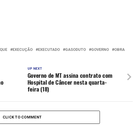
QUE
EXECUÇÃO
EXECUTADO
GASODUTO
GOVERNO
OBRA
UP NEXT
Governo de MT assina contrato com
ho
Hospital de Câncer nesta quarta-
feira (18)
CLICK TO COMMENT