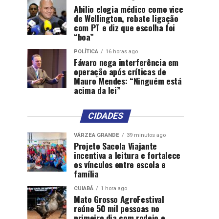
Abilio elogia médico como vice
de Wellington, rebate ligação
com PT e diz que escolha foi
“boa”
POLÍTICA
16 horas ago
Fávaro nega interferência em
operação após críticas de
Mauro Mendes: “Ninguém está
acima da lei”
CIDADES
VÁRZEA GRANDE
39 minutos ago
Projeto Sacola Viajante
incentiva a leitura e fortalece
os vínculos entre escola e
família
CUIABÁ
1 hora ago
Mato Grosso AgroFestival
reúne 50 mil pessoas no
primeiro dia com rodeio e