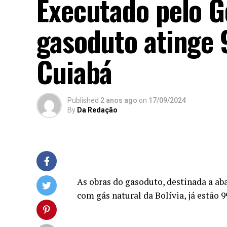
Executado pelo G
gasoduto atinge
Cuiabá
Published
2 anos ago
on
17/09/2024
By
Da Redação
As obras do gasoduto, destinada a aba
com gás natural da Bolívia, já estão 