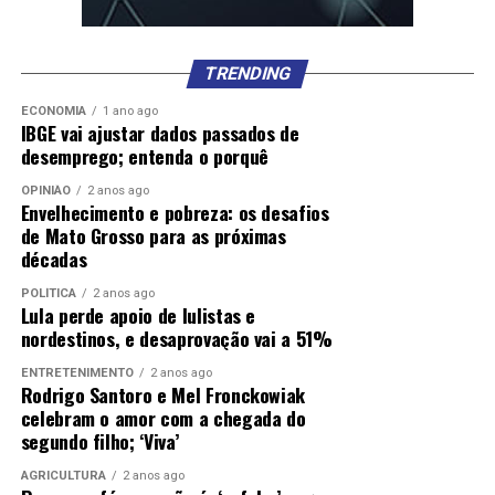
TRENDING
ECONOMIA
1 ano ago
IBGE vai ajustar dados passados de
desemprego; entenda o porquê
OPINIÃO
2 anos ago
Envelhecimento e pobreza: os desafios
de Mato Grosso para as próximas
décadas
POLÍTICA
2 anos ago
Lula perde apoio de lulistas e
nordestinos, e desaprovação vai a 51%
ENTRETENIMENTO
2 anos ago
Rodrigo Santoro e Mel Fronckowiak
celebram o amor com a chegada do
segundo filho; ‘Viva’
AGRICULTURA
2 anos ago