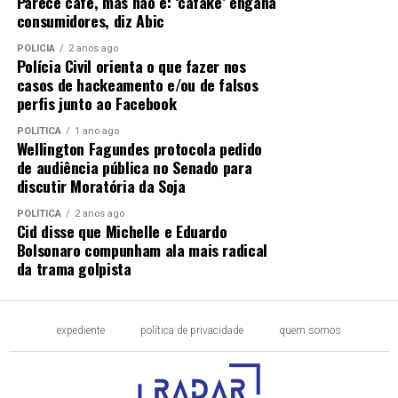
Parece café, mas não é: ‘cafake’ engana
consumidores, diz Abic
POLÍCIA
2 anos ago
Polícia Civil orienta o que fazer nos
casos de hackeamento e/ou de falsos
perfis junto ao Facebook
POLÍTICA
1 ano ago
Wellington Fagundes protocola pedido
de audiência pública no Senado para
discutir Moratória da Soja
POLÍTICA
2 anos ago
Cid disse que Michelle e Eduardo
Bolsonaro compunham ala mais radical
da trama golpista
expediente
política de privacidade
quem somos