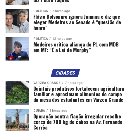
POLÍTICA
8 horas ago
Flávio Bolsonaro ignora Janaina e diz que
eleger Medeiros ao Senado é “questão de
honra”
POLÍTICA
12 horas ago
Medeiros critica aliança do PL com MDB
em MT: “É a Lei de Murphy”
CIDADES
VÁRZEA GRANDE
7 horas ago
Quintais produtivos fortalecem agricultura
familiar e aproximam alimentos do campo
da mesa dos estudantes em Várzea Grande
CUIABÁ
8 horas ago
Operação contra fiação irregular recolhe
cerca de 700 kg de cabos na Av. Fernando
Corrêa