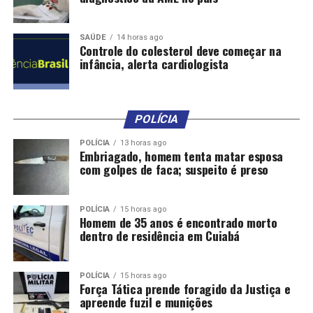
DON'T MISS
Diariamente, Guarda de Trânsito recebe denúncias de
veículos estacionados em locais proibidos
SAÚDE
14 horas ago
Controle do colesterol deve começar na
infância, alerta cardiologista
POLÍCIA
POLÍCIA
13 horas ago
Embriagado, homem tenta matar esposa
com golpes de faca; suspeito é preso
POLÍCIA
15 horas ago
Homem de 35 anos é encontrado morto
dentro de residência em Cuiabá
POLÍCIA
15 horas ago
Força Tática prende foragido da Justiça e
apreende fuzil e munições