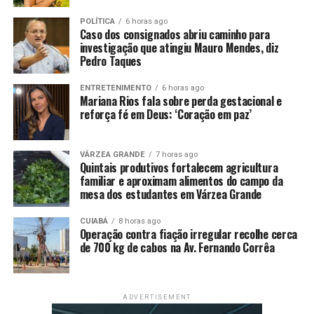
As inscrições vão até 09 de março, já a publicação dos
POLÍTICA
6 horas ago
aprovados deve ser divulgada no dia 04 de abril.
Caso dos consignados abriu caminho para
investigação que atingiu Mauro Mendes, diz
Pedro Taques
Categorias e valores
Na categoria Bolsa Atleta Municipal serão 127 bolsas,
ENTRETENIMENTO
6 horas ago
com valor mensal de R$ 250,00, totalizando R$
Mariana Rios fala sobre perda gestacional e
reforça fé em Deus: ‘Coração em paz’
3.000,00, divididos em 12 meses. Já na Categoria
Nacional, são até 11 bolsas, com valores
correspondentes à R$ 200,00, que serão concedidos em
VÁRZEA GRANDE
7 horas ago
12 parcelas, totalizando R$ 2.400,00.
Quintais produtivos fortalecem agricultura
familiar e aproximam alimentos do campo da
mesa dos estudantes em Várzea Grande
A Categoria Estadual vai oferecer até 11 bolsas na
categoria, garantindo aos beneficiados valores
CUIABÁ
8 horas ago
correspondentes à R$ 150,00 que serão concedidos em
Operação contra fiação irregular recolhe cerca
12 parcelas, totalizando R $1.800,00. A Categoria
de 700 kg de cabos na Av. Fernando Corrêa
Diamante vai ofertar até 11 bolsas, sendo o auxílio de R$
100,00, por mês, o que corresponde R$ 1.200,00.
ADVERTISEMENT
Todas as informações sobre documentação,