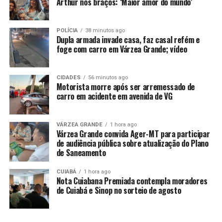
Arthur nos braços: ‘Maior amor do mundo’
mostram que, em 2023, de janeiro a outubro, foram
registradas 32 mortes no trânsito em Sorriso. Neste
ano, no mesmo período, o número foi de 21.
POLÍCIA
38 minutos ago
Dupla armada invade casa, faz casal refém e
foge com carro em Várzea Grande; vídeo
“Uma redução de 34% nas mortes no trânsito,
lembrando sempre que, quando se fala em vidas, nossa
meta, ainda que utópica, é zerar esses índices”, reforça o
CIDADES
56 minutos ago
Motorista morre após ser arremessado de
secretário de Segurança Pública, Trânsito e Defesa Civil
carro em acidente em avenida de VG
(Semsep), José Carlos Moura.
Em sua fala, o prefeito Ari Lafin destacou o quanto o
VÁRZEA GRANDE
1 hora ago
“sentar, conversar, ponderar e buscar uma solução que
Várzea Grande convida Ager-MT para participar
de audiência pública sobre atualização do Plano
seja viável” faz a diferença para toda a população. “O
de Saneamento
maior ganho de tempo é sentar com células da
sociedade para encontrar alternativas”, reiterou o
CUIABÁ
1 hora ago
prefeito, que se despediu dos companheiros de diálogo
Nota Cuiabana Premiada contempla moradores
de Cuiabá e Sinop no sorteio de agosto
nesta reunião, desejou boa sorte aos novos gestores e se
colocou à disposição para contribuir no que for possível.