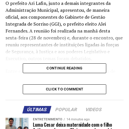
O prefeito Ari Lafin, junto a demais integrantes da
Administração Municipal, apresentou, de maneira
oficial, aos componentes do Gabinete de Gestão
Integrada de Sorriso (GGI), o prefeito eleito Alei
Fernandes. A reunião foi realizada na manhã desta
sexta-feira (28 de novembro) e, durante o encontro, que
reuniu representantes de instituições ligadas às forças
de Segurança, à Justiça e aos poderes Legislativo e
Executivo, outros temas foram debatidos.
CONTINUE READING
Entre eles, a redução de mortes no trânsito, fruto de
uma série de fatores, desde a intensificação do trabalho
da Guarda Municipal de Trânsito (GMT) e demais forças
CLICK TO COMMENT
de segurança, melhoria na infraestrutura urbana e uso
da tecnologia para ordenar o trânsito, como os
redutores eletrônicos de velocidade.
ÚLTIMAS
POPULAR
VIDEOS
Dados da Superintendência do Observatório de
ENTRETENIMENTO
14 minutos ago
Luma Cesar deixa maternidade com o filho
Segurança da Secretaria de Estado de Segurança Pública