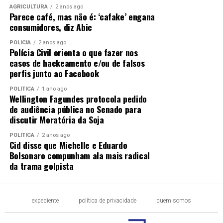
AGRICULTURA
2 anos ago
Parece café, mas não é: ‘cafake’ engana
consumidores, diz Abic
POLÍCIA
2 anos ago
Polícia Civil orienta o que fazer nos
casos de hackeamento e/ou de falsos
perfis junto ao Facebook
POLÍTICA
1 ano ago
Wellington Fagundes protocola pedido
de audiência pública no Senado para
discutir Moratória da Soja
POLÍTICA
2 anos ago
Cid disse que Michelle e Eduardo
Bolsonaro compunham ala mais radical
da trama golpista
expediente
política de privacidade
quem somos