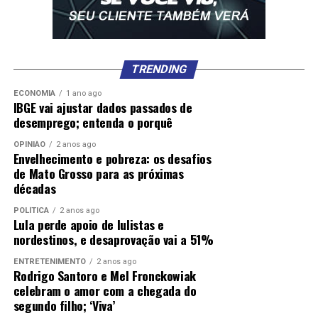
TRENDING
ECONOMIA
1 ano ago
IBGE vai ajustar dados passados de
desemprego; entenda o porquê
OPINIÃO
2 anos ago
Envelhecimento e pobreza: os desafios
de Mato Grosso para as próximas
décadas
POLÍTICA
2 anos ago
Lula perde apoio de lulistas e
nordestinos, e desaprovação vai a 51%
ENTRETENIMENTO
2 anos ago
Rodrigo Santoro e Mel Fronckowiak
celebram o amor com a chegada do
segundo filho; ‘Viva’