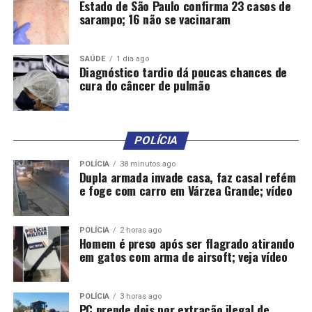
Estado de São Paulo confirma 23 casos de
GABINETE
GESTÃO
GGI
INTEGRADA
INTEGRANTES
sarampo; 16 não se vacinaram
TRANSIÇÃO
UP NEXT
Funcionários terceirizados da prefeitura estão com
SAÚDE
1 dia ago
salários atrasados há 4 meses
Diagnóstico tardio dá poucas chances de
cura do câncer de pulmão
DON'T MISS
Show Safra 2025 é lançado e promete inovação e
tecnologia para o agro brasileiro
POLÍCIA
POLÍCIA
38 minutos ago
Dupla armada invade casa, faz casal refém
e foge com carro em Várzea Grande; vídeo
POLÍCIA
2 horas ago
Homem é preso após ser flagrado atirando
em gatos com arma de airsoft; veja vídeo
POLÍCIA
3 horas ago
PC prende dois por extração ilegal de