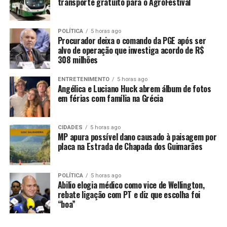
transporte gratuito para o AgroFestival
POLÍTICA
5 horas ago
Procurador deixa o comando da PGE após ser
alvo de operação que investiga acordo de R$
Comentários
308 milhões
ENTRETENIMENTO
5 horas ago
RELATED TOPICS:
Angélica e Luciano Huck abrem álbum de fotos
ANO
DESTAQUE
DUPLA
ESFREGAR
FINAL
MULHERES
POLICIA
PRESA
SHOW
SUSPEITA
em férias com família na Grécia
UP NEXT
Suspeito de roubo, jovem morre em troca de tiros com a
CIDADES
5 horas ago
Rotam em Cuiabá
MP apura possível dano causado à paisagem por
placa na Estrada de Chapada dos Guimarães
DON'T MISS
Facção pretendia explodir muro da PCE; explosivos e
fuzis são apreendidos
POLÍTICA
5 horas ago
Abilio elogia médico como vice de Wellington,
rebate ligação com PT e diz que escolha foi
“boa”