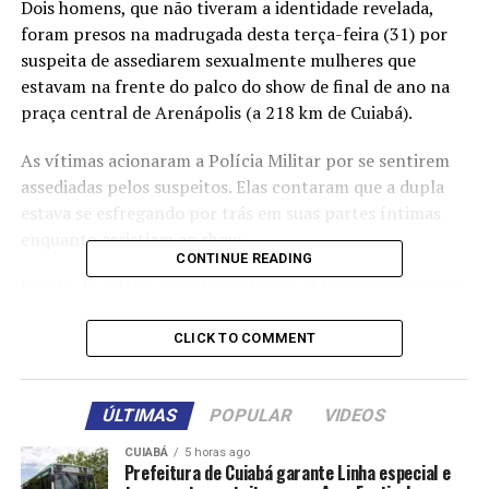
Dois homens, que não tiveram a identidade revelada,
foram presos na madrugada desta terça-feira (31) por
suspeita de assediarem sexualmente mulheres que
estavam na frente do palco do show de final de ano na
praça central de Arenápolis (a 218 km de Cuiabá).
As vítimas acionaram a Polícia Militar por se sentirem
assediadas pelos suspeitos. Elas contaram que a dupla
estava se esfregando por trás em suas partes íntimas
enquanto assistiam ao show.
CONTINUE READING
Diante do relato, os policiais foram até os suspeitos, que
não aceitaram à abordagem, tentando resistir. Foi
necessário uso de força policial e a dupla foi algemada.
CLICK TO COMMENT
Os dois foram encaminhados até a delegacia da cidade
para as providências cabíveis.
ÚLTIMAS
POPULAR
VIDEOS
CUIABÁ
5 horas ago
A Polícia Civil deve apurar o caso.
Prefeitura de Cuiabá garante Linha especial e