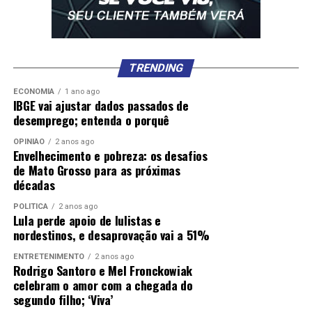
TRENDING
ECONOMIA
1 ano ago
IBGE vai ajustar dados passados de
desemprego; entenda o porquê
OPINIÃO
2 anos ago
Envelhecimento e pobreza: os desafios
de Mato Grosso para as próximas
décadas
POLÍTICA
2 anos ago
Lula perde apoio de lulistas e
nordestinos, e desaprovação vai a 51%
ENTRETENIMENTO
2 anos ago
Rodrigo Santoro e Mel Fronckowiak
celebram o amor com a chegada do
segundo filho; ‘Viva’