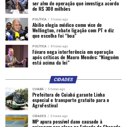
ser alvo de operação que investiga acordo
de R$ 308 milhões
POLÍTICA
5 horas ago
Abilio elogia médico como vice de
Wellington, rebate ligação com PT e diz
que escolha foi “boa”
POLÍTICA
8 horas ago
Fávaro nega interferência em operação
após críticas de Mauro Mendes: “Ninguém
está acima da lei”
CIDADES
CUIABÁ
5 horas ago
Prefeitura de Cuiabá garante Linha
especial e transporte gratuito para o
AgroFestival
CIDADES
5 horas ago
MP apura possível dano causado à
paisagem por placa na Estrada de Chapada