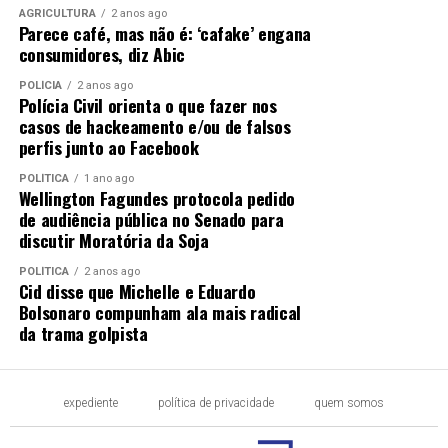
AGRICULTURA
2 anos ago
Parece café, mas não é: ‘cafake’ engana
consumidores, diz Abic
POLÍCIA
2 anos ago
Polícia Civil orienta o que fazer nos
casos de hackeamento e/ou de falsos
perfis junto ao Facebook
POLÍTICA
1 ano ago
Wellington Fagundes protocola pedido
de audiência pública no Senado para
discutir Moratória da Soja
POLÍTICA
2 anos ago
Cid disse que Michelle e Eduardo
Bolsonaro compunham ala mais radical
da trama golpista
expediente
política de privacidade
quem somos