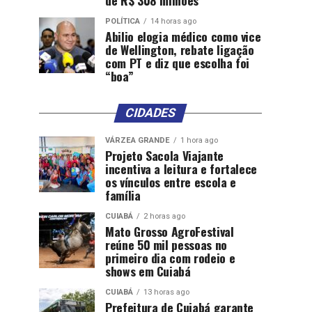
de R$ 308 milhões
POLÍTICA
14 horas ago
Abilio elogia médico como vice
de Wellington, rebate ligação
com PT e diz que escolha foi
“boa”
CIDADES
VÁRZEA GRANDE
1 hora ago
Projeto Sacola Viajante
incentiva a leitura e fortalece
os vínculos entre escola e
família
CUIABÁ
2 horas ago
Mato Grosso AgroFestival
reúne 50 mil pessoas no
primeiro dia com rodeio e
shows em Cuiabá
CUIABÁ
13 horas ago
Prefeitura de Cuiabá garante