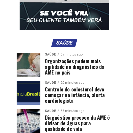
SAÚDE
SAÚDE
3 minutos ago
Organizações pedem mais
agilidade no diagnóstico da
AME no país
SAÚDE
20 minutos ago
Controle do colesterol deve
começar na infância, alerta
cardiologista
SAÚDE
36 minutos ago
Diagnóstico precoce da AME é
divisor de águas para
qualidade de vida