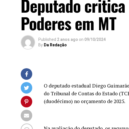
Deputado critica
Poderes em MT
Published
2 anos ago
on
09/10/2024
By
Da Redação
O deputado estadual Diego Guimarãe
do Tribunal de Contas do Estado (TC
(duodécimo) no orçamento de 2025.
Na avaliação do deputado, os recurso