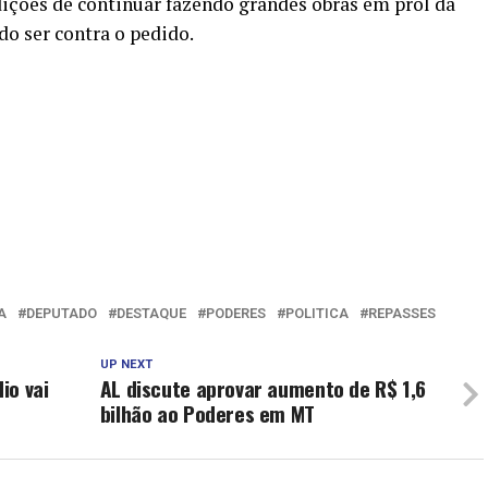
ições de continuar fazendo grandes obras em prol da
do ser contra o pedido.
A
DEPUTADO
DESTAQUE
PODERES
POLITICA
REPASSES
UP NEXT
io vai
AL discute aprovar aumento de R$ 1,6
bilhão ao Poderes em MT