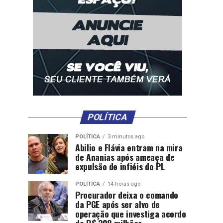
POLÍTICA
POLÍTICA
3 minutos ago
Abilio e Flávia entram na mira
de Ananias após ameaça de
expulsão de infiéis do PL
POLÍTICA
14 horas ago
Procurador deixa o comando
da PGE após ser alvo de
operação que investiga acordo