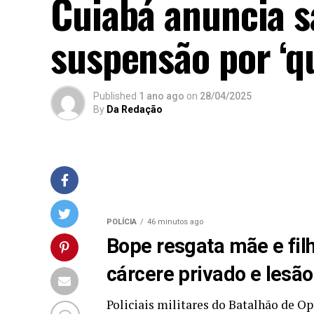
Cuiabá anuncia s
suspensão por ‘qu
Published
1 ano ago
on
28/04/2025
By
Da Redação
POLÍCIA
46 minutos ago
Bope resgata mãe e fil
cárcere privado e lesã
Policiais militares do Batalhão de O