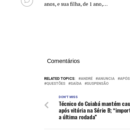
anos, e sua filha, de 1 ano,…
Comentários
RELATED TOPICS:
ANDRÉ
ANUNCIA
APÓS
QUESTÕES
SAÍDA
SUSPENSÃO
DON'T MISS
Técnico do Cuiabá mantém cau
após vitória na Série B; “impor
a última rodada”