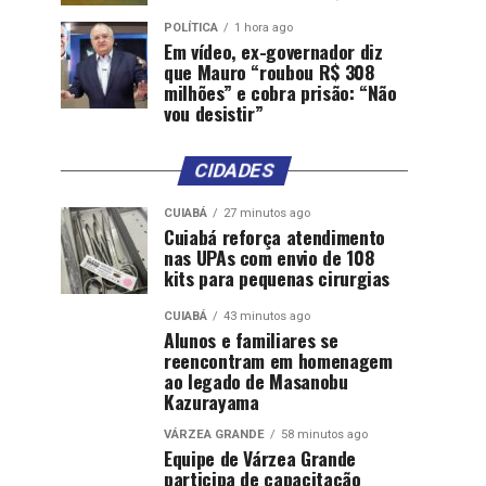
POLÍTICA
1 hora ago
Em vídeo, ex-governador diz
que Mauro “roubou R$ 308
milhões” e cobra prisão: “Não
vou desistir”
CIDADES
CUIABÁ
27 minutos ago
Cuiabá reforça atendimento
nas UPAs com envio de 108
kits para pequenas cirurgias
CUIABÁ
43 minutos ago
Alunos e familiares se
reencontram em homenagem
ao legado de Masanobu
Kazurayama
VÁRZEA GRANDE
58 minutos ago
Equipe de Várzea Grande
participa de capacitação