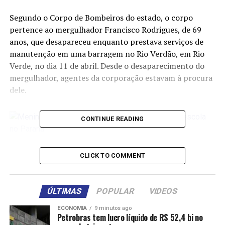
Segundo o Corpo de Bombeiros do estado, o corpo
pertence ao mergulhador Francisco Rodrigues, de 69
anos, que desapareceu enquanto prestava serviços de
manutenção em uma barragem no Rio Verdão, em Rio
Verde, no dia 11 de abril. Desde o desaparecimento do
mergulhador, agentes da corporação estavam à procura
dele.
CONTINUE READING
Menina de 10 anos morre após
CLICK TO COMMENT
passar mal em escola no Paraná
ÚLTIMAS
POPULAR
VIDEOS
Homem coloca fogo em ex-
ECONOMIA
9 minutos ago
Petrobras tem lucro líquido de R$ 52,4 bi no