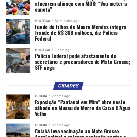
atacarem aliança com MDB: “Vou meter a
caneta”
POLÍTICA
51 minutos ago
Fundo de filhos de Mauro Mendes integra
fraude de R$ 308 milhões, diz Polícia
Federal
POLÍTICA
1 hora ago
Polícia Federal pede afastamento de
secretário e procuradores de Mato Grosso;
STF nega
CIDADES
CUIABÁ
2 horas ago
Exposição “Pantanal em Mim” abre neste
sábado no Museu do Morro da Caixa D’Água
Velha
CUIABÁ
3 horas ago
Cuiabá leva vacinação ao Mato Grosso
AgroFestival e reforça proteção contra a