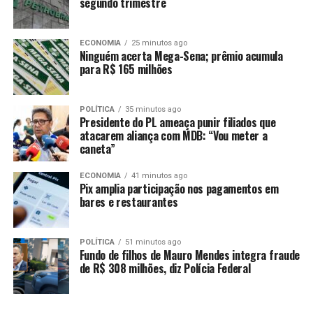
companheira, acaba queimado e
segundo trimestre
preso em Mato Grosso
ECONOMIA
25 minutos ago
Ninguém acerta Mega-Sena; prêmio acumula
para R$ 165 milhões
Justiça mantém Tribunal do Júri
POLÍTICA
35 minutos ago
para dois acusados de matar Bruno
Presidente do PL ameaça punir filiados que
atacarem aliança com MDB: “Vou meter a
e Dom
caneta”
Segundo os bombeiros, as buscas teriam sido
ECONOMIA
41 minutos ago
Pix amplia participação nos pagamentos em
dificultadas pela profundidade de até 22 metros do rio e
bares e restaurantes
pelas condições adversas do local. Após meses de busca,
o corpo foi encontrado boiando em 15 de agosto, após
as turbinas da represa serem desligadas. Desde então, o
POLÍTICA
51 minutos ago
Fundo de filhos de Mauro Mendes integra fraude
corpo ainda não havia sido identificado por conta do
de R$ 308 milhões, diz Polícia Federal
estado avançado de decomposição.
Após a realização de um exame de DNA, a identidade foi