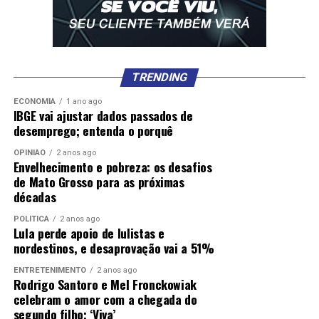
TRENDING
ECONOMIA
1 ano ago
IBGE vai ajustar dados passados de
desemprego; entenda o porquê
OPINIÃO
2 anos ago
Envelhecimento e pobreza: os desafios
de Mato Grosso para as próximas
décadas
POLÍTICA
2 anos ago
Lula perde apoio de lulistas e
nordestinos, e desaprovação vai a 51%
ENTRETENIMENTO
2 anos ago
Rodrigo Santoro e Mel Fronckowiak
celebram o amor com a chegada do
segundo filho; ‘Viva’