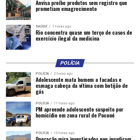
Anvisa proíbe produtos sem registro que
prometiam emagrecimento
DON'T MISS
Ex-vereador de São Vicente é morto a tiros na Baixada
Santista (SP)
SAÚDE
7 horas ago
Rio concentra quase um terço de casos de
exercício ilegal da medicina
POLÍCIA
POLÍCIA
2 horas ago
Adolescente mata homem a facadas e
esmaga cabeça da vítima com botijão de
gás
POLÍCIA
11 horas ago
PM apreende adolescente suspeito por
homicídio em zona rural de Poconé
POLÍCIA
13 horas ago
Operação mira investigados que invadiram