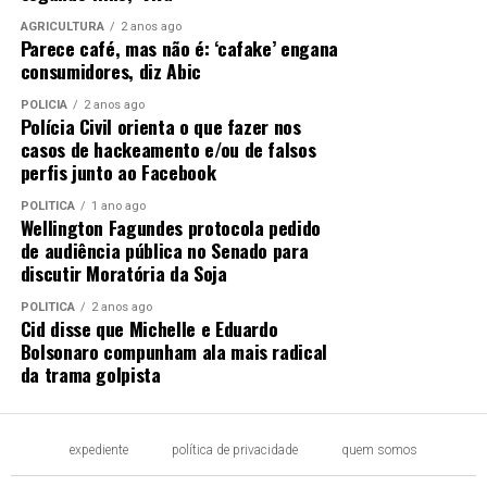
AGRICULTURA
2 anos ago
Parece café, mas não é: ‘cafake’ engana
consumidores, diz Abic
POLÍCIA
2 anos ago
Polícia Civil orienta o que fazer nos
casos de hackeamento e/ou de falsos
perfis junto ao Facebook
POLÍTICA
1 ano ago
Wellington Fagundes protocola pedido
de audiência pública no Senado para
discutir Moratória da Soja
POLÍTICA
2 anos ago
Cid disse que Michelle e Eduardo
Bolsonaro compunham ala mais radical
da trama golpista
expediente
política de privacidade
quem somos