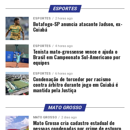
ESPORTES
ESPORTES
2 horas ago
Botafogo-SP anuncia atacante Jadson, ex-
Cuiabá
ESPORTES
4 horas ago
Tenista mato-grossense vence e ajuda o
Brasil em Campeonato Sul-Americano por
equipes
ESPORTES
6 horas ago
Condenação de torcedor por racismo
contra árbitro durante jogo em Cuiabá é
mantida pela Justiça
MATO GROSSO
MATO GROSSO
2 dias ago
Mato Grosso cria cadastro estadual de
pessoas condenadas por crime de estupro