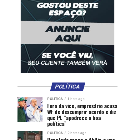
POLÍTICA
POLÍTICA
1 hora ago
Fora da vice, empresário acusa
WF de descumprir acordo e diz
que PL “apodrece a boa
política”
POLÍTICA
2 horas ago
Deputada reage a Abílio e usa