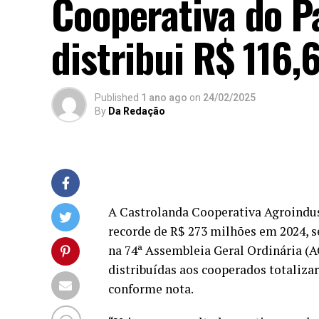
Cooperativa do P
distribui R$ 116,
Published
1 ano ago
on
24/02/2025
By
Da Redação
A Castrolanda Cooperativa Agroindust
recorde de R$ 273 milhões em 2024, 
na 74ª Assembleia Geral Ordinária (A
distribuídas aos cooperados totaliza
conforme nota.