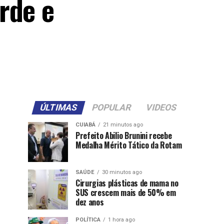
rde e
ÚLTIMAS
POPULAR
VIDEOS
CUIABÁ
21 minutos ago
Prefeito Abilio Brunini recebe
Medalha Mérito Tático da Rotam
SAÚDE
30 minutos ago
Cirurgias plásticas de mama no
SUS crescem mais de 50% em
dez anos
POLÍTICA
1 hora ago